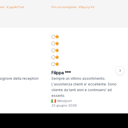
ato : €345.60/Cad.
Prezzo consigliato : €854.23/kit
Filippa ***
signore della reception
Sempre un ottimo assortimento.
L'assistenza clienti e' eccellente. Sono
cliente da tanti anni e continuero' ad
esserlo.
Westport
23 giugno 2026