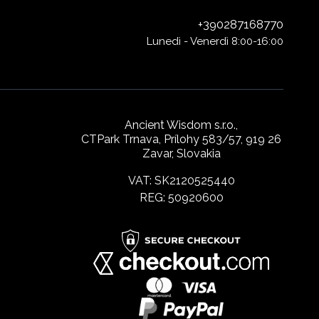
+390287168770
Lunedì - Venerdì 8:00-16:00
Ancient Wisdom s.r.o.,
CTPark Trnava, Prílohy 583/57, 919 26
Zavar, Slovakia
VAT: SK2120525440
REG: 50920600