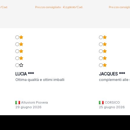
0/Cad.
Prezzo consigliato : €2,500.00/Cad.
Prezzo consigli
LUCIA ***
JACQUES ***
Ottima qualità e ottimi imballi
complementi alle 
Alluvioni Piovera
CORSICO
29 giugno 2026
25 giugno 2026