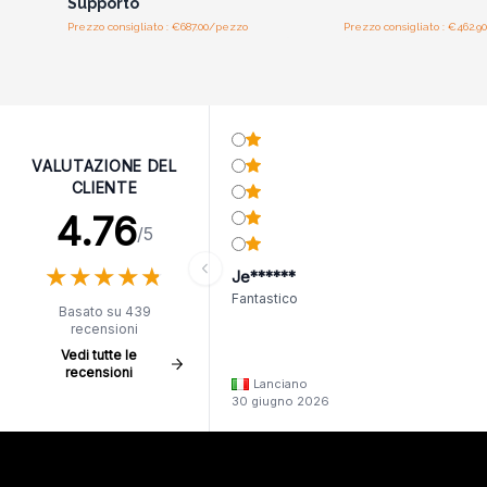
Supporto
Prezzo consigliato : €687.00/pezzo
Prezzo consigliato : €462.9
VALUTAZIONE DEL
CLIENTE
4.76
/5
★
★
★
★
★
★
★
★
★
★
Je******
Fantastico
Basato su 439
recensioni
Vedi tutte le
recensioni
Lanciano
30 giugno 2026