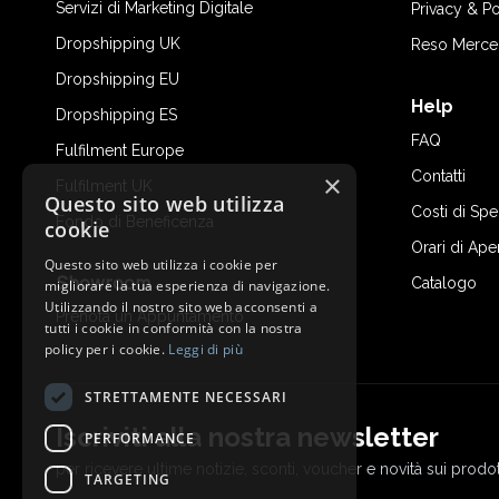
Servizi di Marketing Digitale
Privacy & Po
Dropshipping UK
Reso Merce
Dropshipping EU
Help
Dropshipping ES
FAQ
Fulfilment Europe
Contatti
×
Fulfilment UK
Questo sito web utilizza
Costi di Sp
Fondo di Beneficenza
cookie
Orari di Ape
Questo sito web utilizza i cookie per
Showroom
Catalogo
migliorare la tua esperienza di navigazione.
Utilizzando il nostro sito web acconsenti a
Prenota un Appuntamento
tutti i cookie in conformità con la nostra
policy per i cookie.
Leggi di più
STRETTAMENTE NECESSARI
Iscriviti alla nostra newsletter
PERFORMANCE
per ricevere ultime notizie, sconti, voucher e novità sui prodot
TARGETING