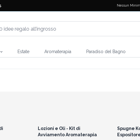
Nessun Minim
5
Estate
Aromaterapia
Paradiso del Bagno
i prezzi
Accedi per vedere i prezzi
Accedi 
all'ingrosso
di
Lozioni e Oli - Kit di
Spugne Ko
Avviamento Aromaterapia
Espositor