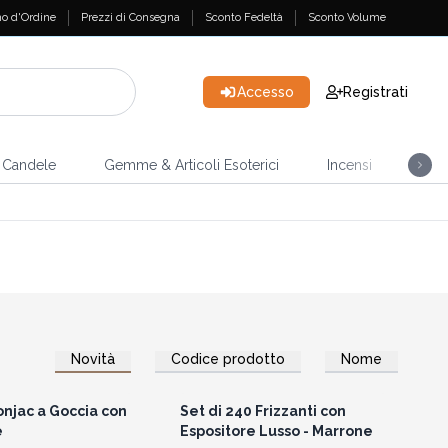
o d'Ordine
Prezzi di Consegna
Sconto Fedeltà
Sconto Volume
Accesso
Registrati
Candele
Gemme & Articoli Esoterici
Incensi
Casa
Novità
Codice prodotto
Nome
per vedere i prezzi
Accedi per vedere i prezzi
all'ingrosso
all'ingrosso
njac a Goccia con
Set di 240 Frizzanti con
e
Espositore Lusso - Marrone