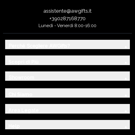
assistente@awgifts.it
+390287168770
Lunedì - Venerdì 8:00-16:00
Perché Scegliere AWGifts?
Scopri di Più
Showroom
Chi Siamo
Area Legale
Help