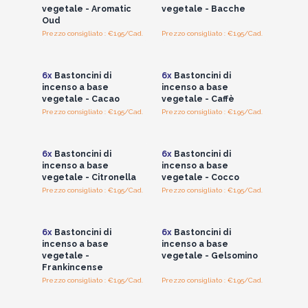
vegetale - Aromatic
vegetale - Bacche
Oud
Prezzo consigliato : €1.95/Cad.
Prezzo consigliato : €1.95/Cad.
Accedi per vedere
Accedi per vedere
i prezzi all'ingrosso
i prezzi all'ingrosso
6x
Bastoncini di
6x
Bastoncini di
incenso a base
incenso a base
vegetale - Cacao
vegetale - Caffè
Prezzo consigliato : €1.95/Cad.
Prezzo consigliato : €1.95/Cad.
Accedi per vedere
Accedi per vedere
i prezzi all'ingrosso
i prezzi all'ingrosso
6x
Bastoncini di
6x
Bastoncini di
incenso a base
incenso a base
vegetale - Citronella
vegetale - Cocco
Prezzo consigliato : €1.95/Cad.
Prezzo consigliato : €1.95/Cad.
Accedi per vedere
Accedi per vedere
i prezzi all'ingrosso
i prezzi all'ingrosso
6x
Bastoncini di
6x
Bastoncini di
incenso a base
incenso a base
vegetale -
vegetale - Gelsomino
Frankincense
Prezzo consigliato : €1.95/Cad.
Prezzo consigliato : €1.95/Cad.
Accedi per vedere
Accedi per vedere
i prezzi all'ingrosso
i prezzi all'ingrosso