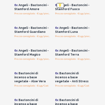
6x
Angeli - Bastoncini -
6x
Angeli - Bastoncini -
Stamford Amore
Stamford Fuoco
Prezzo consigliato : €1.95/piece
Prezzo consigliato : €1.95/piece
Accedi per vedere
Accedi per vedere
i prezzi all'ingrosso
i prezzi all'ingrosso
6x
Angeli - Bastoncini -
6x
Angeli - Bastoncini -
Stamford Guardiano
Stamford Luna
Prezzo consigliato : €1.95/piece
Prezzo consigliato : €1.95/piece
Accedi per vedere
Accedi per vedere
i prezzi all'ingrosso
i prezzi all'ingrosso
6x
Angeli - Bastoncini -
6x
Angeli - Bastoncini -
Stamford Magico
Stamford Terra
Prezzo consigliato : €1.95/piece
Prezzo consigliato : €1.95/piece
Accedi per vedere
Accedi per vedere
i prezzi all'ingrosso
i prezzi all'ingrosso
6x
Bastoncini di
6x
Bastoncini di
incenso a base
incenso a base
vegetale - Aloe Vera
vegetale - Anti Stress
Prezzo consigliato : €1.95/Cad.
Prezzo consigliato : €1.95/Cad.
Accedi per vedere
Accedi per vedere
i prezzi all'ingrosso
i prezzi all'ingrosso
6x
Bastoncini di
6x
Bastoncini di
incenso a base
incenso a base