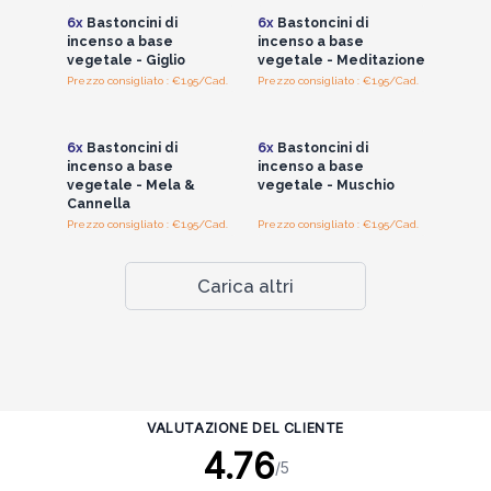
6x
Bastoncini di
6x
Bastoncini di
incenso a base
incenso a base
vegetale - Giglio
vegetale - Meditazione
Prezzo consigliato : €1.95/Cad.
Prezzo consigliato : €1.95/Cad.
Accedi per vedere
Accedi per vedere
i prezzi all'ingrosso
i prezzi all'ingrosso
6x
Bastoncini di
6x
Bastoncini di
incenso a base
incenso a base
vegetale - Mela &
vegetale - Muschio
Cannella
Prezzo consigliato : €1.95/Cad.
Prezzo consigliato : €1.95/Cad.
Carica altri
VALUTAZIONE DEL CLIENTE
4.76
/5