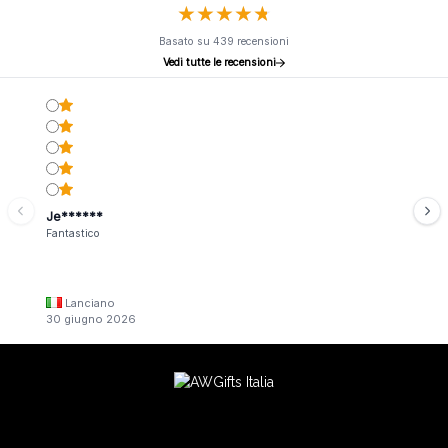
★
★
★
★
★
★
★
★
★
★
Basato su 439 recensioni
Vedi tutte le recensioni
Je******
Fantastico
Lanciano
30 giugno 2026