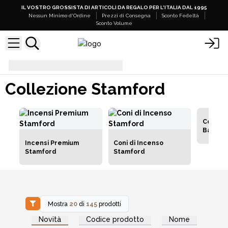
IL VOSTRO GROSSISTA DI ARTICOLI DA REGALO PER L'ITALIA DAL 1995
Nessun Minimo d'Ordine
Prezzi di Consegna
Sconto Fedeltà
Sconto Volume
Collezione Stamford
Collezione Stamford
Coni a 
Base V
Incensi Premium
Coni di Incenso
Stamford
Stamford
Mostra
20
di
145
prodotti
Accedi per vedere
Accedi per vedere
Novità
Codice prodotto
Nome
i prezzi all'ingrosso
i prezzi all'ingrosso