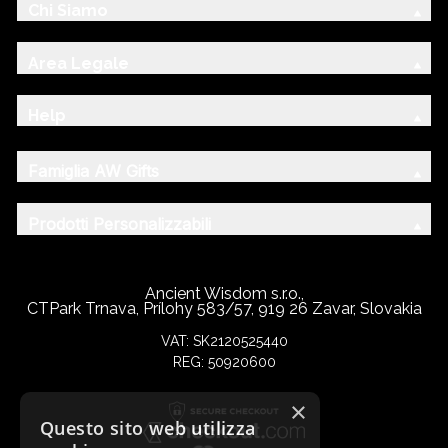
Chi Siamo
Area Legale
Help
Famiglia AW Gifts
Prodotti Personalizzabili
Ancient Wisdom s.r.o.,
CTPark Trnava, Prílohy 583/57, 919 26 Zavar, Slovakia
VAT: SK2120525440
REG: 50920600
×
Questo sito web utilizza