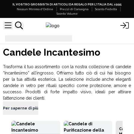
IL VOSTRO GROSSISTA DI ARTICOLI DA REGALO PER L'ITALIA DAL 1995
Nessun Minimo d'Ordine
Prezzi di Consegna
Sconto Fedeltà
Sconto Volume
Candele Incantesimo
Candele Incantesimo
Trasforma il tuo assortimento con la nostra collezione di candele
“Incantesimo” all’ingrosso. Offriamo tutto ciò di cui hai bisogno
per la tua attività esoterica. La selezione include anche eleganti
candele in vetro per rituali specifici come protezione, amore e
successo. Prodotti di forte impatto visivo, ideali per attirare
l’attenzione dei clienti.
Per saperne di più
Candel
Manife