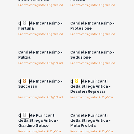
Prezzo consigliato : €15.00/Cad.
Prezzo consigliato : €15.00/Cad.
Accedi per vedere
Accedi per vedere
i prezzi all'ingrosso
i prezzi all'ingrosso
Candele Incantesimo -
Candele Incantesimo -
Fortuna
Protezione
Prezzo consigliato : €15.00/Cad.
Prezzo consigliato : €15.00/Cad.
Accedi per vedere
Accedi per vedere
i prezzi all'ingrosso
i prezzi all'ingrosso
Candele Incantesimo -
Candele Incantesimo -
Pulizia
Seduzione
Prezzo consigliato : €17.50/Cad.
Prezzo consigliato : €15.00/Cad.
Accedi per vedere
Accedi per vedere
i prezzi all'ingrosso
i prezzi all'ingrosso
Candele Incantesimo -
Candele Purificanti
Successo
della Strega Antica -
Desideri Repressi
Prezzo consigliato : €17.50/Cad.
Prezzo consigliato : €20.90/candlela
Accedi per vedere
Accedi per vedere
i prezzi all'ingrosso
i prezzi all'ingrosso
Candele Purificanti
Candele Purificanti
della Strega Antica -
della Strega Antica -
Giardino Gotico
Mela Proibita
Prezzo consigliato : €20.90/candlela
Prezzo consigliato : €20.90/candlela