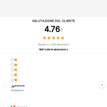
VALUTAZIONE DEL CLIENTE
4.76
/5
★
★
★
★
★
★
★
★
★
★
Basato su 439 recensioni
Vedi tutte le recensioni
Je******
Fantastico
Lanciano