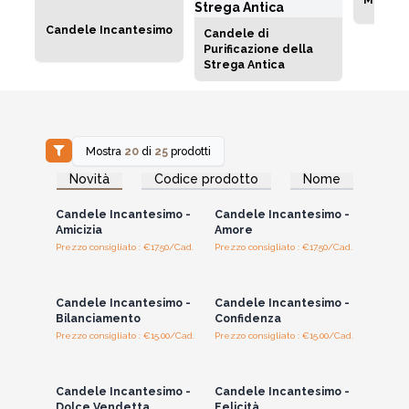
Candele Incantesimo
Candele di
Purificazione della
Strega Antica
Mostra
20
di
25
prodotti
Accedi per vedere
Accedi per vedere
Novità
Codice prodotto
Nome
i prezzi all'ingrosso
i prezzi all'ingrosso
Candele Incantesimo -
Candele Incantesimo -
Amicizia
Amore
Prezzo consigliato : €17.50/Cad.
Prezzo consigliato : €17.50/Cad.
Accedi per vedere
Accedi per vedere
i prezzi all'ingrosso
i prezzi all'ingrosso
Candele Incantesimo -
Candele Incantesimo -
Bilanciamento
Confidenza
Prezzo consigliato : €15.00/Cad.
Prezzo consigliato : €15.00/Cad.
Accedi per vedere
Accedi per vedere
i prezzi all'ingrosso
i prezzi all'ingrosso
Candele Incantesimo -
Candele Incantesimo -
Dolce Vendetta
Felicità