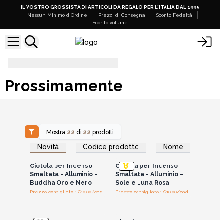
IL VOSTRO GROSSISTA DI ARTICOLI DA REGALO PER L'ITALIA DAL 1995
Nessun Minimo d'Ordine
Prezzi di Consegna
Sconto Fedeltà
Sconto Volume
Prossimamente
Prossimamente
Mostra
22
di
22
prodotti
Accedi per vedere
Accedi per vedere
Novità
Codice prodotto
Nome
i prezzi all'ingrosso
i prezzi all'ingrosso
Ciotola per Incenso
Ciotola per Incenso
Smaltata - Alluminio -
Smaltata - Alluminio –
Buddha Oro e Nero
Sole e Luna Rosa
Prezzo consigliato : €10.00/cad
Prezzo consigliato : €10.00/cad
Accedi per vedere
Accedi per vedere
i prezzi all'ingrosso
i prezzi all'ingrosso