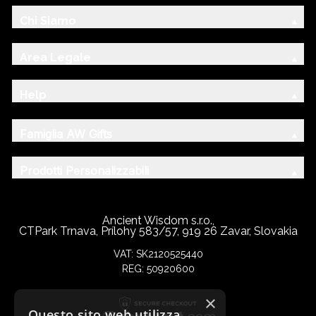
Chi Siamo
Area Legale
Help
Famiglia AW Gifts
Prodotti Personalizzabili
Ancient Wisdom s.r.o.,
CTPark Trnava, Prílohy 583/57, 919 26 Zavar, Slovakia
VAT: SK2120525440
REG: 50920600
×
Questo sito web utilizza