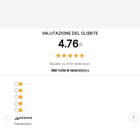
VALUTAZIONE DEL CLIENTE
4.76
/5
★
★
★
★
★
★
★
★
★
★
Basato su 439 recensioni
Vedi tutte le recensioni
Je******
Fantastico