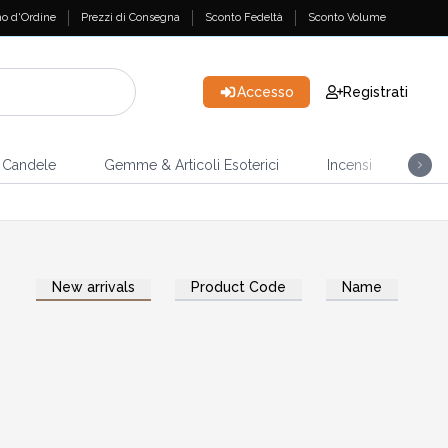
o d'Ordine
Prezzi di Consegna
Sconto Fedeltà
Sconto Volume
Accesso
Registrati
Candele
Gemme & Articoli Esoterici
Incensi
Casa
New arrivals
Product Code
Name