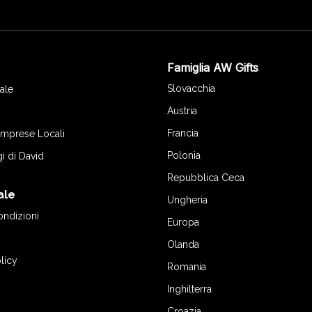
Famiglia AW Gifts
o
Slovacchia
ale
Austria
Francia
 Imprese Locali
Polonia
gi di David
Repubblica Ceca
ale
Ungheria
ondizioni
Europa
Olanda
licy
Romania
Inghilterra
Croazia