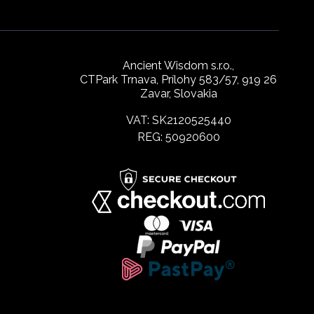
Ancient Wisdom s.r.o.,
CTPark Trnava, Prílohy 583/57, 919 26
Zavar, Slovakia
VAT: SK2120525440
REG: 50920600