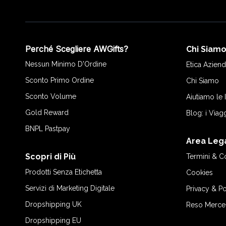
Perché Scegliere AWGifts?
Chi Siam
Nessun Minimo D'Ordine
Etica Aziend
Sconto Primo Ordine
Chi Siamo
Sconto Volume
Aiutiamo le
Gold Reward
Blog: i Viag
BNPL Pastpay
Area Leg
Scopri di Più
Termini & C
Prodotti Senza Etichetta
Cookies
Servizi di Marketing Digitale
Privacy & Po
Dropshipping UK
Reso Merce
Dropshipping EU