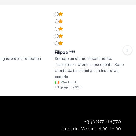
Filippa ***
signore della reception
Sempre un ottimo assortimento.
L'assistenza clienti e' eccellente. Sono
cliente da tanti anni e continuero' ad
esserlo.
Westport
23 giugno 2026
+390287168770
Lunedì - Venerdì 8:00-16:00