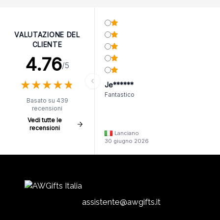
VALUTAZIONE DEL
CLIENTE
4.76
/5
★
★
★
★
★
★
★
★
★
★
Je******
Fantastico
Basato su 439
recensioni
Vedi tutte le
recensioni
Lanciano
30 giugno 2026
assistente@awgifts.it