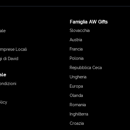
Famiglia AW Gifts
o
Slovacchia
ale
Austria
Francia
 Imprese Locali
Polonia
gi di David
Repubblica Ceca
ale
Ungheria
ondizioni
Europa
Olanda
licy
Romania
Inghilterra
Croazia