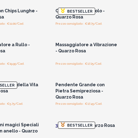
on Chips Lunghe -
Collana con ciondolo -
BESTSELLER
sa
Quarzo Rosa
ato : €11.00/Cad.
Prezzo consigliato : €18.75/Cad.
per vedere i prezzi
Accedi per vedere i prezzi
all'ingrosso
all'ingrosso
tore a Rullo -
Massaggiatore a Vibrazione
osa
- Quarzo Rosa
ato : €19.95/Cad.
Prezzo consigliato : €17.25/Cad.
per vedere i prezzi
Accedi per vedere i prezzi
all'ingrosso
all'ingrosso
Albero della Vita
Pendente Grande con
SELLER
Rosa
Pietra Semipreziosa -
Quarzo Rosa
ato : €5.75/Cad.
Prezzo consigliato : €17.45/Cad.
per vedere i prezzi
Accedi per vedere i prezzi
all'ingrosso
all'ingrosso
i magici Speciali
3x
Pendolino - Quarzo Rosa
BESTSELLER
n anello - Quarzo