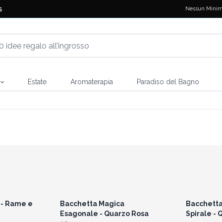
Nessun Minim
5
Estate
Aromaterapia
Paradiso del Bagno
i prezzi
Accedi per vedere i prezzi
Accedi 
all'ingrosso
 - Rame e
Bacchetta Magica
Bacchetta
Esagonale - Quarzo Rosa
Spirale -