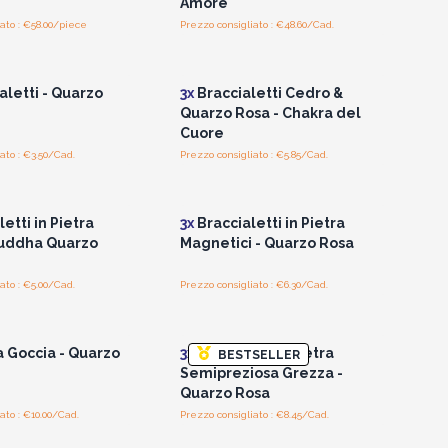
Amore
ato : €58.00/piece
Prezzo consigliato : €48.60/Cad.
per vedere i prezzi
Accedi per vedere i prezzi
all'ingrosso
all'ingrosso
aletti - Quarzo
3x
Braccialetti Cedro &
Quarzo Rosa - Chakra del
Cuore
ato : €3.50/Cad.
Prezzo consigliato : €5.85/Cad.
per vedere i prezzi
Accedi per vedere i prezzi
all'ingrosso
all'ingrosso
etti in Pietra
3x
Braccialetti in Pietra
Buddha Quarzo
Magnetici - Quarzo Rosa
ato : €5.00/Cad.
Prezzo consigliato : €6.30/Cad.
per vedere i prezzi
Accedi per vedere i prezzi
all'ingrosso
all'ingrosso
a Goccia - Quarzo
3x
Colino da Tè Pietra
BESTSELLER
Semipreziosa Grezza -
Quarzo Rosa
ato : €10.00/Cad.
Prezzo consigliato : €8.45/Cad.
per vedere i prezzi
Accedi per vedere i prezzi
all'ingrosso
all'ingrosso