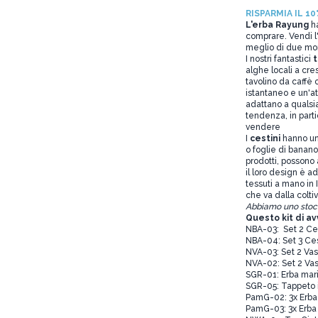
RISPARMIA IL 1
L'erba Rayung
ha
comprare. Vendi l'
meglio di due mond
I nostri fantastici
t
alghe locali a cre
tavolino da caffè 
istantaneo e un'atm
adattano a qualsia
tendenza, in parti
vendere
I
cestini
hanno una
o foglie di banano.
prodotti, possono 
il loro design è a
tessuti a mano in
che va dalla coltiv
Abbiamo uno stock 
Questo kit di a
NBA-03: Set 2 Ces
NBA-04: Set 3 Ces
NVA-03: Set 2 Vas
NVA-02: Set 2 Vas
SGR-01: Erba mari
SGR-05: Tappeto 
PamG-02: 3x Erba
PamG-03: 3x Erba