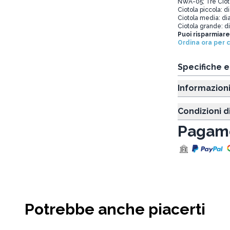
NWA-05; Tre Ciot
Ciotola piccola: 
Ciotola media: d
Ciotola grande: 
Puoi risparmiare
Ordina ora per 
Specifiche 
Informazion
Condizioni d
Pagame
Potrebbe anche piacerti