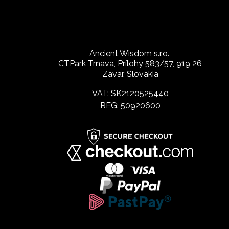
Ancient Wisdom s.r.o.,
CTPark Trnava, Prílohy 583/57, 919 26
Zavar, Slovakia
VAT: SK2120525440
REG: 50920600