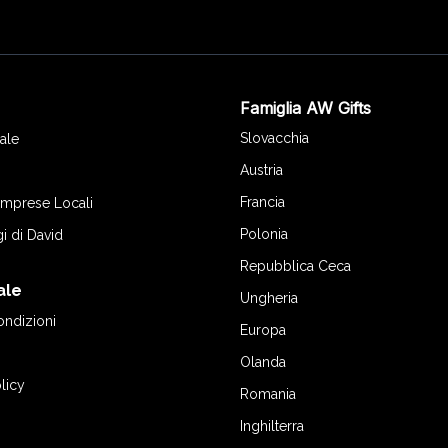
Famiglia AW Gifts
o
Slovacchia
ale
Austria
Francia
 Imprese Locali
Polonia
gi di David
Repubblica Ceca
ale
Ungheria
ondizioni
Europa
Olanda
licy
Romania
Inghilterra