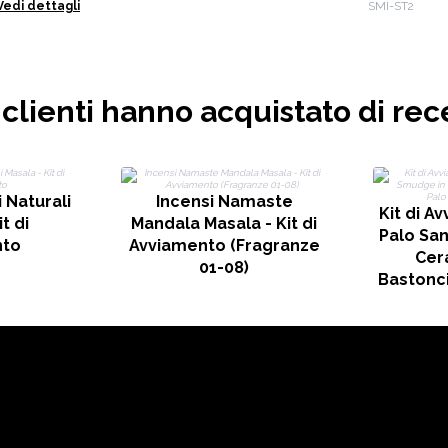
9 (3x3)
Avviament
Vedi dettagli
SMI-ST2
no scuro
i clienti hanno acquistato di rec
 Naturali
Incensi Namaste
Kit di A
t di
Mandala Masala - Kit di
Palo Sa
nto
Avviamento (Fragranze
Cer
01-08)
Bastonci
in