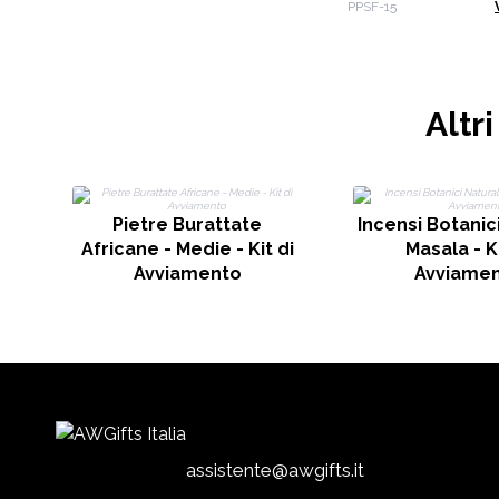
Vassoio - 
PPSF-15
Scomparti - Leg
Altr
Pietre Burattate
Incensi Botanici
Africane - Medie - Kit di
Masala - Ki
Avviamento
Avviame
assistente@awgifts.it