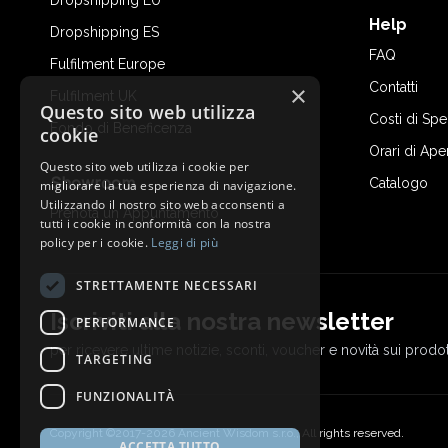
Dropshipping EU
Help
Dropshipping ES
FAQ
Fulfilment Europe
Contatti
×
Fulfilment UK
Questo sito web utilizza
Costi di Sp
Fondo di Beneficenza
cookie
Orari di Ape
Questo sito web utilizza i cookie per
Showroom
Catalogo
migliorare la tua esperienza di navigazione.
Utilizzando il nostro sito web acconsenti a
Prenota un Appuntamento
tutti i cookie in conformità con la nostra
policy per i cookie.
Leggi di più
STRETTAMENTE NECESSARI
Iscriviti alla nostra newsletter
PERFORMANCE
per ricevere ultime notizie, sconti, voucher e novità sui prodot
TARGETING
FUNZIONALITÀ
Copyright ©2017-2026 Ancient Wisdom s.r.o., All rights reserved.
ACCETTA TUTTO