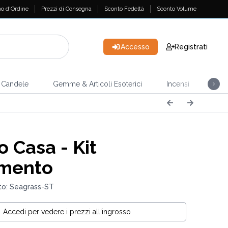
o d'Ordine
Prezzi di Consegna
Sconto Fedeltà
Sconto Volume
Accesso
Registrati
Candele
Gemme & Articoli Esoterici
Incensi
Casa
o Casa - Kit
amento
to: Seagrass-ST
Accedi per vedere i prezzi all'ingrosso