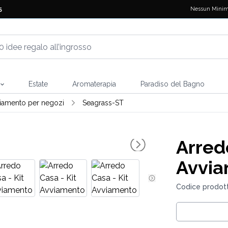
Nessun Minim
5
Estate
Aromaterapia
Paradiso del Bagno
vviamento per negozi
Seagrass-ST
Arred
Avvi
Codice prodot