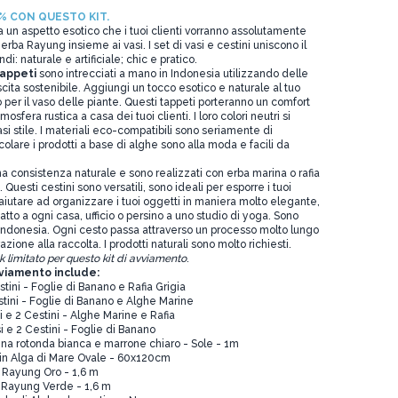
0% CON QUESTO KIT.
 un aspetto esotico che i tuoi clienti vorranno assolutamente
erba Rayung insieme ai vasi. I set di vasi e cestini uniscono il
i: naturale e artificiale; chic e pratico.
appeti
sono intrecciati a mano in Indonesia utilizzando delle
scita sostenibile. Aggiungi un tocco esotico e naturale al tuo
o per il vaso delle piante. Questi tappeti porteranno un comfort
osfera rustica a casa dei tuoi clienti. I loro colori neutri si
si stile. I materiali eco-compatibili sono seriamente di
colare i prodotti a base di alghe sono alla moda e facili da
 consistenza naturale e sono realizzati con erba marina o rafia
 Questi cestini sono versatili, sono ideali per esporre i tuoi
aiutare ad organizzare i tuoi oggetti in maniera molto elegante,
datto a ogni casa, ufficio o persino a uno studio di yoga. Sono
 Indonesia. Ogni cesto passa attraverso un processo molto lungo
azione alla raccolta. I prodotti naturali sono molto richiesti.
limitato per questo kit di avviamento
.
vviamento include:
tini - Foglie di Banano e Rafia Grigia
tini - Foglie di Banano e Alghe Marine
i e 2 Cestini - Alghe Marine e Rafia
i e 2 Cestini - Foglie di Banano
na rotonda bianca e marrone chiaro - Sole - 1m
in Alga di Mare Ovale - 60x120cm
 Rayung Oro - 1,6 m
 Rayung Verde - 1,6 m