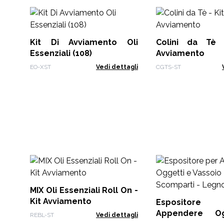
Kit Di Avviamento Oli
Colini da Tè 
Essenziali (108)
Avviamento
EO-XST
Vedi dettagli
CGTS-ST
MIX Oli Essenziali Roll On -
Kit Avviamento
Esposito
Appendere O
REBL-ST
Vedi dettagli