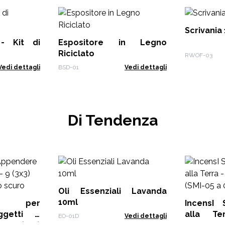
Scrivani
- Kit di
Espositore in Legno
Riciclato
RWOF-03
Vedi dettagli
BSD-01
Vedi dettagli
Di Tendenza
Oli Essenziali Lavanda
10ml
re per
IncensI 
ggetti e
alla Te
EO-01D
Vedi dettagli