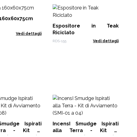
Sc
Te
a 160x60x75cm
Espositore in Teak
RDS
Riciclato
Vedi dettagli
RDS-155
Vedi dettagli
Cofan
in
Pos
Abo
Smudge Ispirati
IncensI Smudge Ispirati
rra - Kit di
alla Terra - Kit di