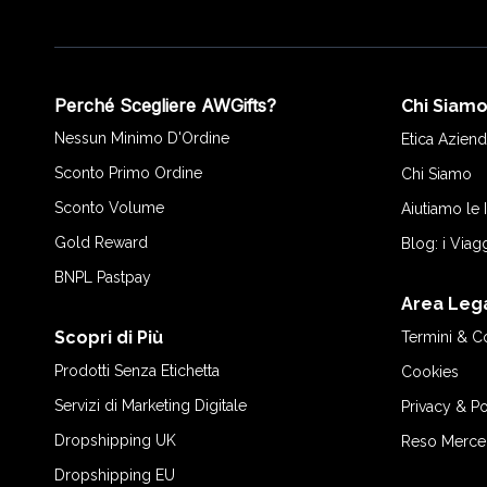
Perché Scegliere AWGifts?
Chi Siam
Nessun Minimo D'Ordine
Etica Aziend
Sconto Primo Ordine
Chi Siamo
Sconto Volume
Aiutiamo le
Gold Reward
Blog: i Viag
BNPL Pastpay
Area Leg
Scopri di Più
Termini & C
Prodotti Senza Etichetta
Cookies
Servizi di Marketing Digitale
Privacy & Po
Dropshipping UK
Reso Merce
Dropshipping EU