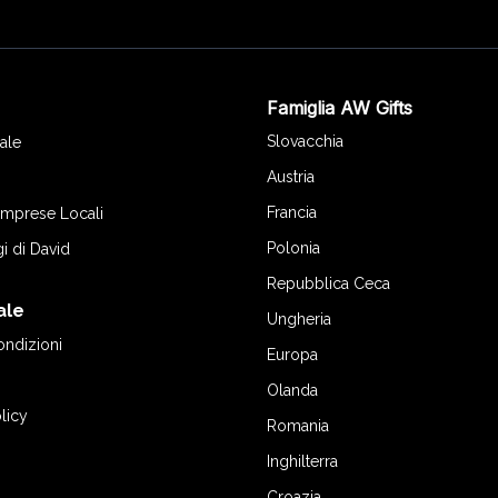
Famiglia AW Gifts
o
Slovacchia
ale
Austria
Francia
 Imprese Locali
Polonia
gi di David
Repubblica Ceca
ale
Ungheria
ondizioni
Europa
Olanda
licy
Romania
Inghilterra
Croazia