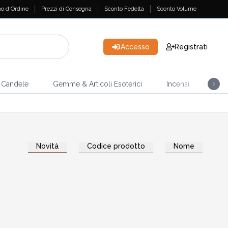
o d'Ordine
Prezzi di Consegna
Sconto Fedeltà
Sconto Volume
Accesso
Registrati
Candele
Gemme & Articoli Esoterici
Incensi
Casa
Novità
Codice prodotto
Nome