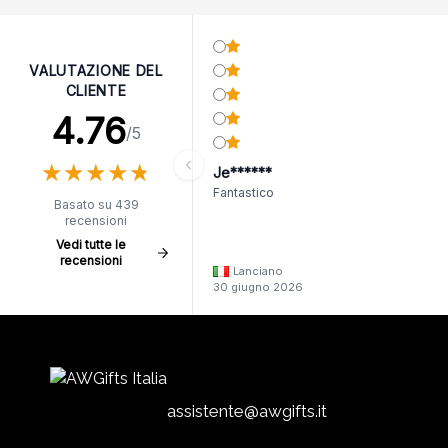
VALUTAZIONE DEL
CLIENTE
4.76
/5
★
★
★
★
★
★
★
★
★
★
Je******
Fantastico
Basato su 439
recensioni
Vedi tutte le
recensioni
Lanciano
30 giugno 2026
assistente@awgifts.it