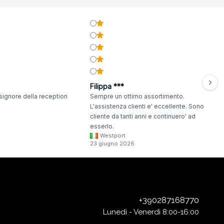
Filippa ***
signore della reception
Sempre un ottimo assortimento.
L'assistenza clienti e' eccellente. Sono
cliente da tanti anni e continuero' ad
esserlo.
Westport
23 giugno 2026
+390287168770
Lunedì - Venerdì 8:00-16:00