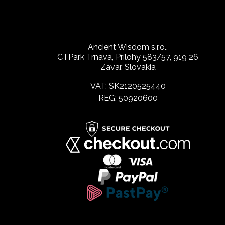
Ancient Wisdom s.r.o.,
CTPark Trnava, Prílohy 583/57, 919 26
Zavar, Slovakia
VAT: SK2120525440
REG: 50920600