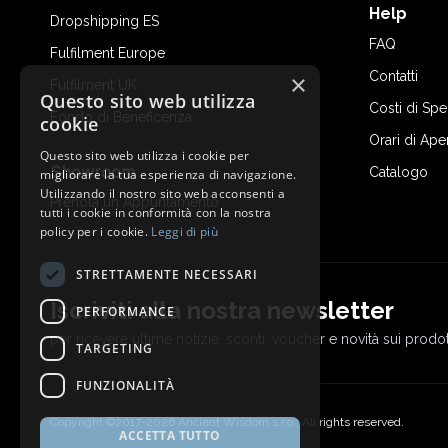
Help
Dropshipping ES
FAQ
Fulfilment Europe
Contatti
×
Fulfilment UK
Questo sito web utilizza
Costi di Sp
Fondo di Beneficenza
cookie
Orari di Ape
Questo sito web utilizza i cookie per
Showroom
Catalogo
migliorare la tua esperienza di navigazione.
Utilizzando il nostro sito web acconsenti a
Prenota un Appuntamento
tutti i cookie in conformità con la nostra
policy per i cookie.
Leggi di più
STRETTAMENTE NECESSARI
Iscriviti alla nostra newsletter
PERFORMANCE
per ricevere ultime notizie, sconti, voucher e novità sui prodot
TARGETING
FUNZIONALITÀ
Copyright ©2017-2026 Ancient Wisdom s.r.o., All rights reserved.
ACCETTA TUTTO