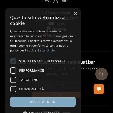
REG: 50920600
×
Questo sito web utilizza
cookie
Questo sito web utilizza i cookie per
migliorare la tua esperienza di navigazione.
Utilizzando il nostro sito web acconsenti a
tutti i cookie in conformità con la nostra
policy per i cookie.
Leggi di più
Iscriviti alla nostra newsletter
STRETTAMENTE NECESSARI
per ricevere ultime notizie, sconti, voucher e novità sui prodotti
PERFORMANCE
ogni settimana.
TARGETING
Email address
FUNZIONALITÀ
Iscriviti
ACCETTA TUTTO