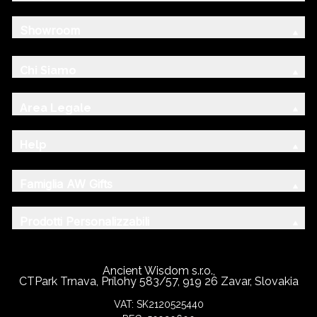
Showroom
Chi Siamo
Area Legale
Help
Famiglia AW Gifts
Prodotti Personalizzabili
Ancient Wisdom s.r.o.,
CTPark Trnava, Prílohy 583/57, 919 26 Zavar, Slovakia
VAT: SK2120525440