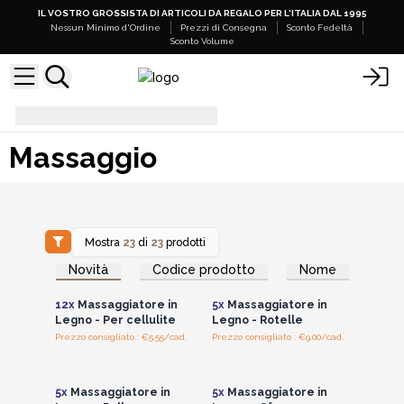
IL VOSTRO GROSSISTA DI ARTICOLI DA REGALO PER L'ITALIA DAL 1995
Nessun Minimo d'Ordine
Prezzi di Consegna
Sconto Fedeltà
Sconto Volume
Massaggio
Massaggio
Mostra
23
di
23
prodotti
Accedi per vedere
Accedi per vedere
Novità
Codice prodotto
Nome
i prezzi all'ingrosso
i prezzi all'ingrosso
12x
Massaggiatore in
5x
Massaggiatore in
Legno - Per cellulite
Legno - Rotelle
Prezzo consigliato : €5.55/cad.
Prezzo consigliato : €9.00/cad.
Accedi per vedere
Accedi per vedere
i prezzi all'ingrosso
i prezzi all'ingrosso
5x
Massaggiatore in
5x
Massaggiatore in