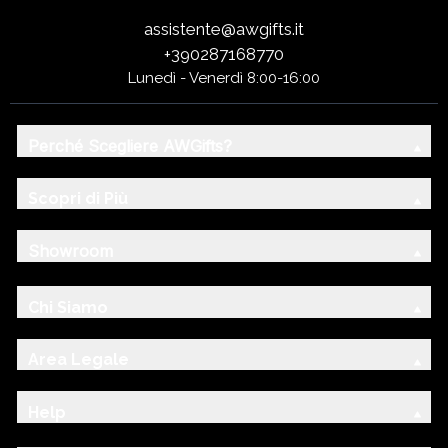
assistente@awgifts.it
+390287168770
Lunedì - Venerdì 8:00-16:00
Perché Scegliere AWGifts?
Scopri di Più
Showroom
Chi Siamo
Area Legale
Help