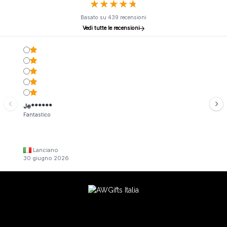
★
★
★
★
★
★
★
★
★
★
Basato su 439 recensioni
Vedi tutte le recensioni
Je******
Fantastico
Lanciano
30 giugno 2026