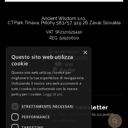
Ancient Wisdom s.r.o.,
CTPark Trnava, Prílohy 583/57, 919 26 Zavar, Slovakia
VAT: SK2120525440
REG: 50920600
×
Questo sito web utilizza
cookie
Questo sito web utilizza i cookie per
migliorare la tua esperienza di navigazione.
Utilizzando il nostro sito web acconsenti a
tutti i cookie in conformità con la nostra
policy per i cookie.
Leggi di più
Iscriviti alla nostra newsletter
STRETTAMENTE NECESSARI
per ricevere ultime notizie, sconti, voucher e novità sui prodotti
PERFORMANCE
ogni settimana.
TARGETING