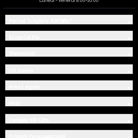
Lunedì - Venerdì 8:00-16:00
Perché Scegliere AWGifts?
Scopri di Più
Showroom
Chi Siamo
Area Legale
Help
Famiglia AW Gifts
Prodotti Personalizzabili