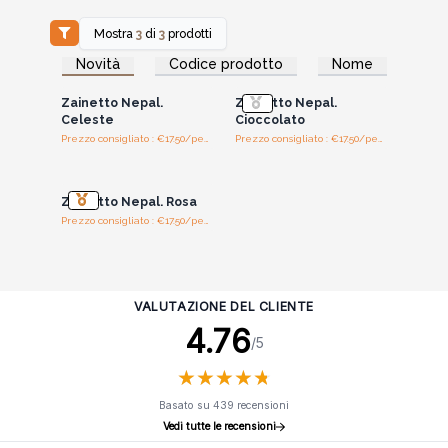
Mostra
3
di
3
prodotti
Accedi per vedere
Accedi per vedere
Novità
Codice prodotto
Nome
i prezzi all'ingrosso
i prezzi all'ingrosso
Zainetto Nepal.
Zainetto Nepal.
Celeste
Cioccolato
Prezzo consigliato : €17.50/pezzi
Prezzo consigliato : €17.50/pezzi
Accedi per vedere
i prezzi all'ingrosso
Zainetto Nepal. Rosa
Prezzo consigliato : €17.50/pezzi
VALUTAZIONE DEL CLIENTE
4.76
/5
★
★
★
★
★
★
★
★
★
★
Basato su 439 recensioni
Vedi tutte le recensioni