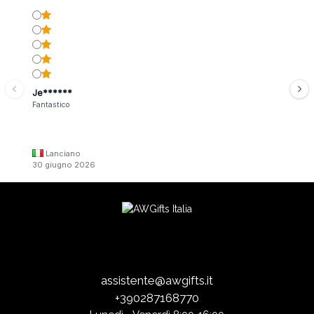
Je******
Fantastico
Lanciano
30 giugno 2026
assistente@awgifts.it
+390287168770