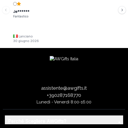
Je******
Fantastico
Lanciano
30 giugno 2026
assistente@awgifts.it
+390287168770
Lunedì - Venerdì 8:00-16:00
Perché Scegliere AWGifts?