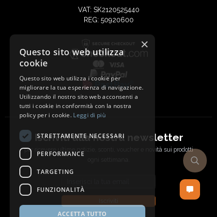
VAT: SK2120525440
REG: 50920600
×
Questo sito web utilizza
cookie
Questo sito web utilizza i cookie per
migliorare la tua esperienza di navigazione.
Utilizzando il nostro sito web acconsenti a
tutti i cookie in conformità con la nostra
policy per i cookie.
Leggi di più
Iscriviti alla nostra newsletter
STRETTAMENTE NECESSARI
per ricevere ultime notizie, sconti, voucher e novità sui prodotti
PERFORMANCE
ogni settimana.
TARGETING
Email address
FUNZIONALITÀ
Iscriviti
ACCETTA TUTTO