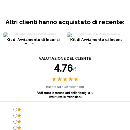
Altri clienti hanno acquistato di recente:
Kit di Avviamento di Incensi
Kit di Avviamento di Incensi
Zodiaco
Zodiaco
VALUTAZIONE DEL CLIENTE
4.76
/5
★
★
★
★
★
★
★
★
★
★
Basato su 439 recensioni
Vedi tutte le recensioni della famiglia
Vedi tutte le recensioni