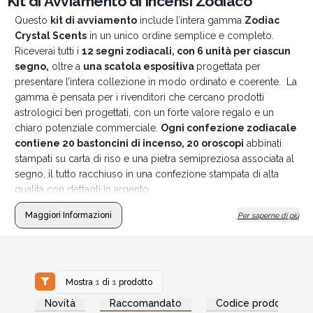
Kit di Avviamento di Incensi Zodiaco
Questo
kit di avviamento
include l’intera gamma
Zodiac
Crystal Scents
in un unico ordine semplice e completo.
Riceverai tutti i
12 segni zodiacali, con 6 unità per ciascun
segno,
oltre a
una scatola espositiva
progettata per
presentare l’intera collezione in modo ordinato e coerente. La
gamma è pensata per i rivenditori che cercano prodotti
astrologici ben progettati, con un forte valore regalo e un
chiaro potenziale commerciale.
Ogni confezione zodiacale
contiene 20 bastoncini di incenso, 20 oroscopi
abbinati
stampati su carta di riso e una pietra semipreziosa associata al
segno, il tutto racchiuso in una confezione stampata di alta
qualità con dettagli in argento.
Maggiori Informazioni
Per saperne di più
NOTA: La confezione per il capricorno e sagittario
dall'alto presentano lo stesso segno.
Mostra
1
di
1
prodotto
Accedi per vedere
Novità
Raccomandato
Codice prodotto
i prezzi all'ingrosso