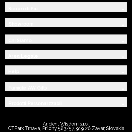
Scopri di Più
Showroom
Chi Siamo
Area Legale
Help
Famiglia AW Gifts
Prodotti Personalizzabili
Ancient Wisdom s.r.o.,
CTPark Trnava, Prílohy 583/57, 919 26 Zavar, Slovakia