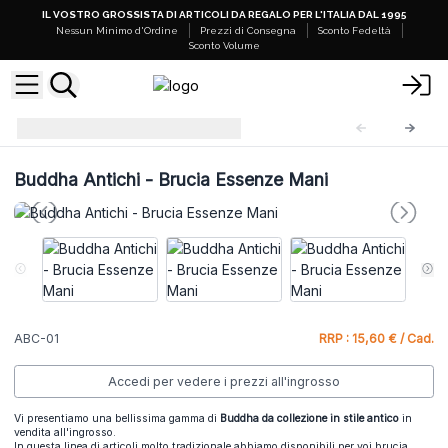
IL VOSTRO GROSSISTA DI ARTICOLI DA REGALO PER L'ITALIA DAL 1995
Nessun Minimo d'Ordine
Prezzi di Consegna
Sconto Fedeltà
Sconto Volume
Buddha Antichi
ABC-01
Buddha Antichi - Brucia Essenze Mani
ABC-01
RRP : 15,60 € / Cad.
Accedi per vedere i prezzi all'ingrosso
Vi presentiamo una bellissima gamma di
Buddha da collezione in stile antico
in
vendita all'ingrosso.
In questa linea di articoli molto tradizionale abbiamo disponibili per voi brucia