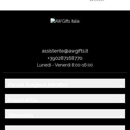
Incensi
assistente@awgifts.it
+390287168770
Lunedì - Venerdì 8:00-16:00
Perché Scegliere AWGifts?
Scopri di Più
Showroom