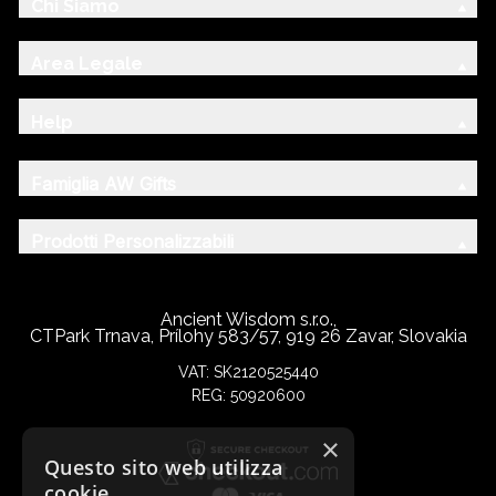
Chi Siamo
Area Legale
Help
Famiglia AW Gifts
Prodotti Personalizzabili
Ancient Wisdom s.r.o.,
CTPark Trnava, Prílohy 583/57, 919 26 Zavar, Slovakia
VAT: SK2120525440
REG: 50920600
×
Questo sito web utilizza
cookie