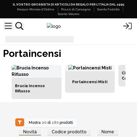
IL VOSTRO GROSSISTA DI ARTICOLI DA REGALO PER L'ITALIA DAL 1995
Nessun Minimo d'Ordine
Prezzi di Consegna
Sconto Fedeltà
Sconto Volume
Portaincensi
Portaincensi
Ciotole
Calici p
Portaincensi Misti
Brucia Incenso
Riflusso
Mostra
20
di
180
prodotti
Accedi per vedere
Accedi per vedere
Novità
Codice prodotto
Nome
i prezzi all'ingrosso
i prezzi all'ingrosso