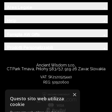
Area Legale
Help
Famiglia AW Gifts
Prodotti Personalizzabili
Ancient Wisdom s.r.o.,
CTPark Trnava, Prílohy 583/57, 919 26 Zavar, Slovakia
VAT: SK2120525440
REG: 50920600
×
Questo sito web utilizza
cookie