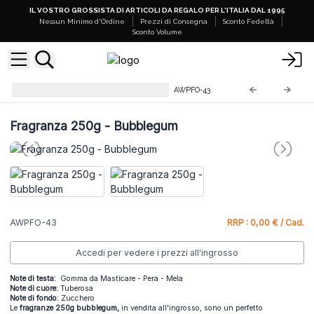
IL VOSTRO GROSSISTA DI ARTICOLI DA REGALO PER L'ITALIA DAL 1995
Nessun Minimo d'Ordine
Prezzi di Consegna
Sconto Fedeltà
Sconto Volume
Fragranze 100% Pure da 250g
AWPFO-43
Fragranza 250g - Bubblegum
AWPFO-43
RRP : 0,00 € / Cad.
Accedi per vedere i prezzi all'ingrosso
Note di testa:
Gomma da Masticare - Pera - Mela
Note di cuore:
Tuberosa
Note di fondo:
Zucchero
Le
fragranze 250g bubblegum,
in vendita all'ingrosso, sono un perfetto