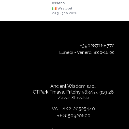
esserlo.
Westport
23 giugno 2026
+390287168770
Lunedì - Venerdì 8:00-16:00
Ancient Wisdom s.r.o.,
CTPark Trnava, Prílohy 583/57, 919 26
Zavar, Slovakia
VAT: SK2120525440
REG: 50920600