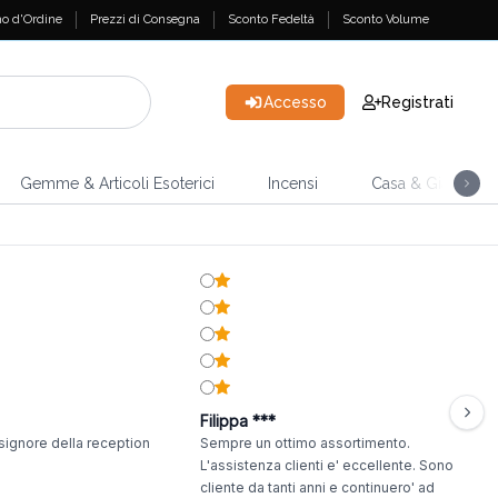
o d'Ordine
Prezzi di Consegna
Sconto Fedeltà
Sconto Volume
Accesso
Registrati
Gemme & Articoli Esoterici
Incensi
Casa & Giardino
Filippa ***
signore della reception
Sempre un ottimo assortimento.
L'assistenza clienti e' eccellente. Sono
cliente da tanti anni e continuero' ad