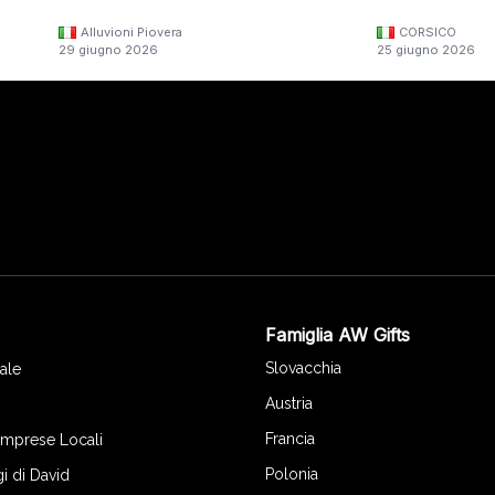
Alluvioni Piovera
CORSICO
29 giugno 2026
25 giugno 2026
Famiglia AW Gifts
o
Slovacchia
ale
Austria
Francia
 Imprese Locali
Polonia
gi di David