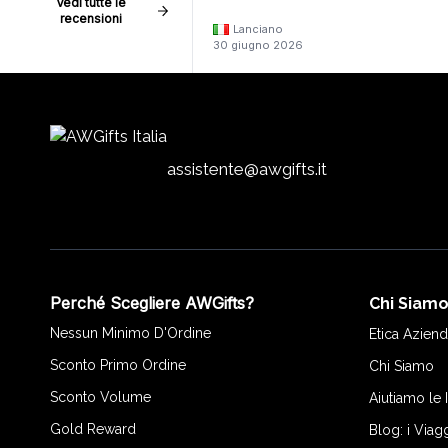
Vedi tutte le
recensioni
Lanciano
30 giugno 2026
assistente@awgifts.it
Perché Scegliere AWGifts?
Chi Siam
Nessun Minimo D'Ordine
Etica Aziend
Sconto Primo Ordine
Chi Siamo
Sconto Volume
Aiutiamo le
Gold Reward
Blog: i Viag