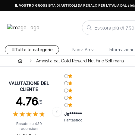
IL VOSTRO GROSSISTA DI ARTICOLI DA REGALO PER L'ITALIA DAL 199
Tutte le categorie
Nuovi Arrivi
Informazioni
Amnistia dal Gold Reward Nel Fine Settimana
VALUTAZIONE DEL
CLIENTE
4.76
/5
★
★
★
★
★
★
★
★
★
★
Je******
Fantastico
Basato su 439
recensioni