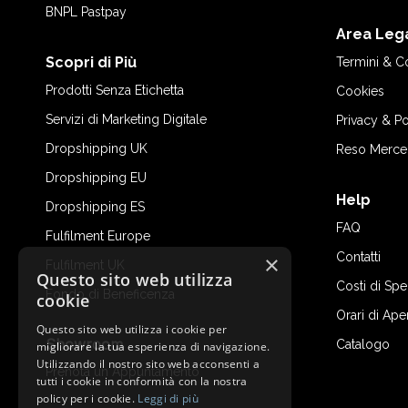
BNPL Pastpay
Area Leg
Scopri di Più
Termini & C
Prodotti Senza Etichetta
Cookies
Servizi di Marketing Digitale
Privacy & Po
Dropshipping UK
Reso Merce
Dropshipping EU
Help
Dropshipping ES
FAQ
Fulfilment Europe
Contatti
×
Fulfilment UK
Questo sito web utilizza
Costi di Sp
Fondo di Beneficenza
cookie
Orari di Ape
Questo sito web utilizza i cookie per
Showroom
Catalogo
migliorare la tua esperienza di navigazione.
Utilizzando il nostro sito web acconsenti a
Prenota un Appuntamento
tutti i cookie in conformità con la nostra
policy per i cookie.
Leggi di più