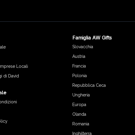
Famiglia AW Gifts
o
Slovacchia
ale
Austria
Francia
 Imprese Locali
Polonia
gi di David
Repubblica Ceca
ale
Ungheria
ondizioni
Europa
Olanda
licy
Romania
Inghilterra