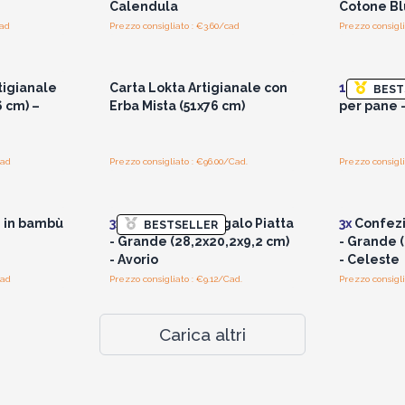
Calendula
Cotone Bl
cad
Prezzo consigliato : €3.60/cad
Prezzo consigli
i prezzi
Accedi per vedere i prezzi
Accedi 
all'ingrosso
tigianale
Carta Lokta Artigianale con
10x
Cestin
BEST
 cm) –
Erba Mista (51x76 cm)
per pane 
cad
Prezzo consigliato : €96.00/Cad.
Prezzo consigli
i prezzi
Accedi per vedere i prezzi
Accedi 
all'ingrosso
i in bambù
3x
Confezione Regalo Piatta
3x
Confezi
BESTSELLER
- Grande (28,2x20,2x9,2 cm)
- Grande 
- Avorio
- Celeste
cad
Prezzo consigliato : €9.12/Cad.
Prezzo consigli
Carica altri