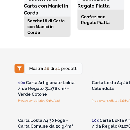
Confezione
Sacchetti di Carta
Regalo Piatta
con Manici in
Corda
Mostra
20
di
41
prodotti
Accedi per vedere i prezzi
Accedi per vedere 
all'ingrosso
all'ingrosso
10x
Carta Artigianale Lokta
Carta Lokta A4 20 F
/ da Regalo (51x76 cm) –
Calendula
Verde Cotone
Prezzo consigliato : €3.60/cad
Prezzo consigliato : €16.80
Accedi per vedere i prezzi
Accedi per vedere 
all'ingrosso
all'ingrosso
Carta Lokta A4 30 Fogli -
10x
Carta Lokta Ar
Carta Comune da 20 g/m²
/ da Regalo (51x76