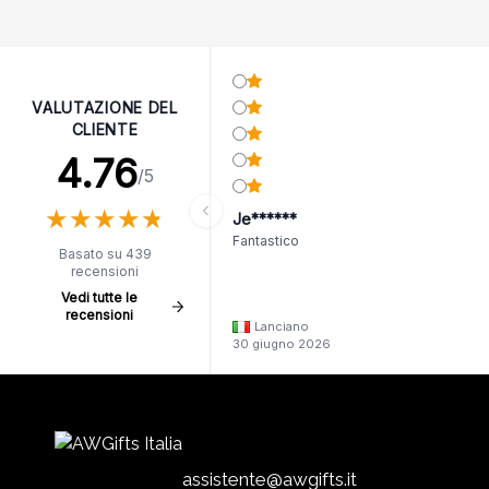
VALUTAZIONE DEL
CLIENTE
4.76
/5
★
★
★
★
★
★
★
★
★
★
Je******
Fantastico
Basato su 439
recensioni
Vedi tutte le
recensioni
Lanciano
30 giugno 2026
assistente@awgifts.it