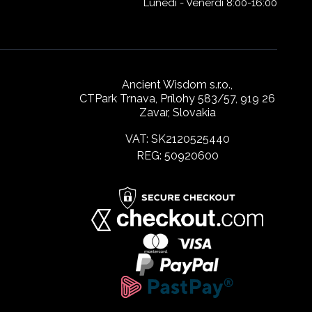
Lunedì - Venerdì 8:00-16:00
Ancient Wisdom s.r.o.,
CTPark Trnava, Prílohy 583/57, 919 26
Zavar, Slovakia
VAT: SK2120525440
REG: 50920600