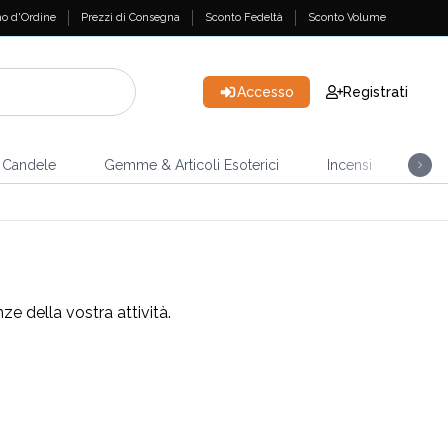
o d'Ordine
Prezzi di Consegna
Sconto Fedeltà
Sconto Volume
Accesso
Registrati
Candele
Gemme & Articoli Esoterici
Incensi
Casa
ze della vostra attività.