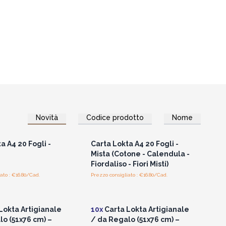
Novità
Codice prodotto
Nome
per vedere i prezzi
Accedi per vedere i prezzi
all'ingrosso
all'ingrosso
a A4 20 Fogli -
Carta Lokta A4 20 Fogli -
Mista (Cotone - Calendula -
Fiordaliso - Fiori Misti)
ato : €16.80/Cad.
Prezzo consigliato : €16.80/Cad.
per vedere i prezzi
Accedi per vedere i prezzi
all'ingrosso
all'ingrosso
Lokta Artigianale
10x
Carta Lokta Artigianale
lo (51x76 cm) –
/ da Regalo (51x76 cm) –