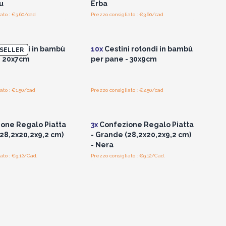
u
Erba
ato : €3.60/cad
Prezzo consigliato : €3.60/cad
per vedere i prezzi
Accedi per vedere i prezzi
all'ingrosso
all'ingrosso
i rotondi in bambù
10x
Cestini rotondi in bambù
SELLER
- 20x7cm
per pane - 30x9cm
ato : €1.50/cad
Prezzo consigliato : €2.50/cad
per vedere i prezzi
Accedi per vedere i prezzi
all'ingrosso
all'ingrosso
one Regalo Piatta
3x
Confezione Regalo Piatta
(28,2x20,2x9,2 cm)
- Grande (28,2x20,2x9,2 cm)
- Nera
ato : €9.12/Cad.
Prezzo consigliato : €9.12/Cad.