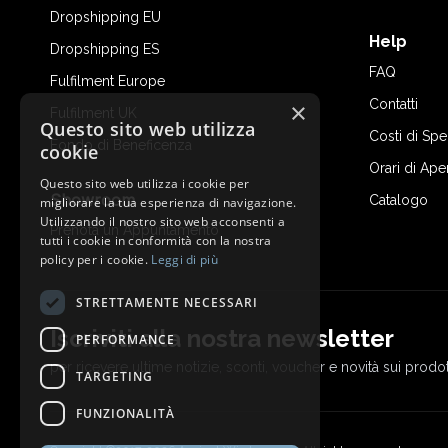
Dropshipping EU
Help
Dropshipping ES
FAQ
Fulfilment Europe
Contatti
×
Fulfilment UK
Questo sito web utilizza
Costi di Sp
Fondo di Beneficenza
cookie
Orari di Ape
Questo sito web utilizza i cookie per
Showroom
Catalogo
migliorare la tua esperienza di navigazione.
Utilizzando il nostro sito web acconsenti a
Prenota un Appuntamento
tutti i cookie in conformità con la nostra
policy per i cookie.
Leggi di più
STRETTAMENTE NECESSARI
Iscriviti alla nostra newsletter
PERFORMANCE
per ricevere ultime notizie, sconti, voucher e novità sui prodot
TARGETING
FUNZIONALITÀ