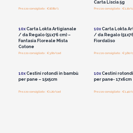
Carta Liscia 5g
Prezzo consigliato : €16.80/1
Prezzo consigliato : €1.20/
Accedi per vedere i prezzi
Accedi per vedere 
all'ingrosso
all'ingrosso
10x
Carta Lokta Artigianale
10x
Carta Lokta Ar
/ da Regalo (51x76 cm) –
/ da Regalo (51x76
Fantasia Floreale Mista
Fiordaliso
Cotone
Prezzo consigliato : €3.60/cad
Prezzo consigliato : €3.60/
Accedi per vedere i prezzi
Accedi per vedere 
all'ingrosso
all'ingrosso
10x
Cestini rotondi in bambù
10x
Cestini rotond
per pane – 15x5cm
per pane- 17x6cm
Prezzo consigliato : €1.20/cad
Prezzo consigliato : €1.40/