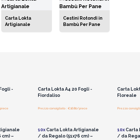
Carta Lokta
Cestini Rotondi in
Artigianale
Bambù Per Pane
i prezzi
Accedi per vedere i prezzi
Accedi 
all'ingrosso
ogli -
Carta Lokta A4 20 Fogli -
Carta Lokt
Fiordaliso
Floreale
/piece
Prezzo consigliato : €16.80/piece
Prezzo consigli
i prezzi
Accedi per vedere i prezzi
Accedi 
all'ingrosso
tigianale
10x
Carta Lokta Artigianale
10x
Carta 
 cm) –
/ da Regalo (51x76 cm) –
/ da Rega