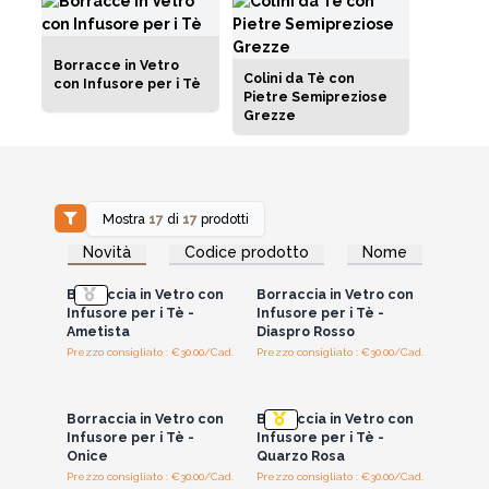
Borracce in Vetro
Colini da Tè con
con Infusore per i Tè
Pietre Semipreziose
Grezze
Mostra
17
di
17
prodotti
Accedi per vedere
Accedi per vedere
Novità
Codice prodotto
Nome
i prezzi all'ingrosso
i prezzi all'ingrosso
Borraccia in Vetro con
Borraccia in Vetro con
Infusore per i Tè -
Infusore per i Tè -
Ametista
Diaspro Rosso
Prezzo consigliato : €30.00/Cad.
Prezzo consigliato : €30.00/Cad.
Accedi per vedere
Accedi per vedere
i prezzi all'ingrosso
i prezzi all'ingrosso
Borraccia in Vetro con
Borraccia in Vetro con
Infusore per i Tè -
Infusore per i Tè -
Onice
Quarzo Rosa
Prezzo consigliato : €30.00/Cad.
Prezzo consigliato : €30.00/Cad.