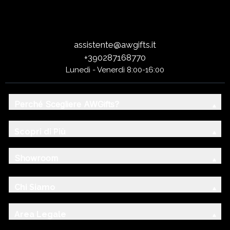
assistente@awgifts.it
+390287168770
Lunedì - Venerdì 8:00-16:00
Perché Scegliere AWGifts?
Scopri di Più
Showroom
Chi Siamo
Area Legale