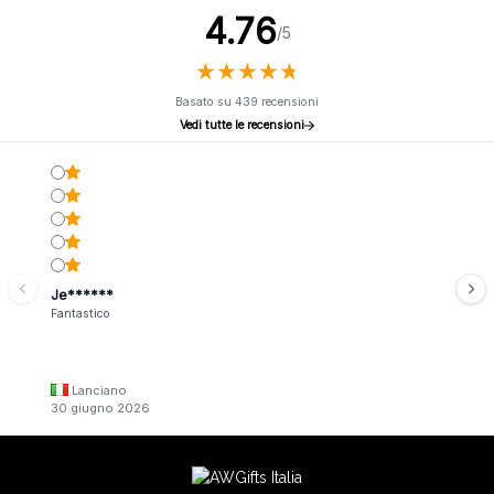
4.76
/5
★
★
★
★
★
★
★
★
★
★
Basato su 439 recensioni
Vedi tutte le recensioni
Je******
Fantastico
Lanciano
30 giugno 2026