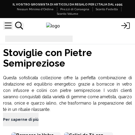
IL VOSTRO GROSSISTA DI ARTICOLI DA REGALO PER L'ITALIA DAL 1995
Nessun Minimo d'Ordine
Prezzi di Consegna
Sconto Fedeltà
Sconto Volume
Stoviglie con Pietre Semipreziose
Stoviglie con Pietre
Semipreziose
Questa sofisticata collezione offre la perfetta combinazione di
idratazione ed equilibrio energetico grazie a borracce in vetro
con infusore e colini con pietre semipreziose. I vostri clienti
saranno conquistati dalla varietà di gemme come ametista, quarzo
rosa, onice e quarzo ialino, che trasformano la preparazione del
tè in un rituale rilassante.
Per saperne di più