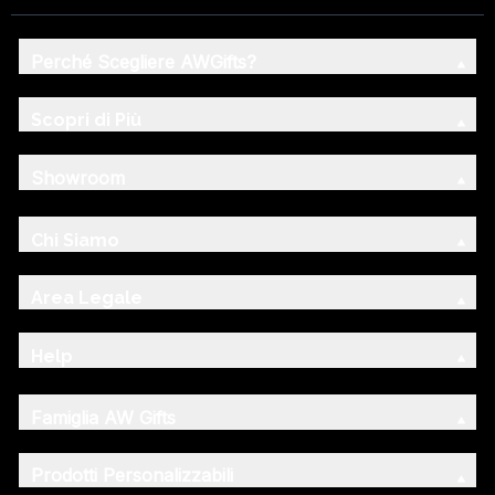
Perché Scegliere AWGifts?
Scopri di Più
Showroom
Chi Siamo
Area Legale
Help
Famiglia AW Gifts
Prodotti Personalizzabili