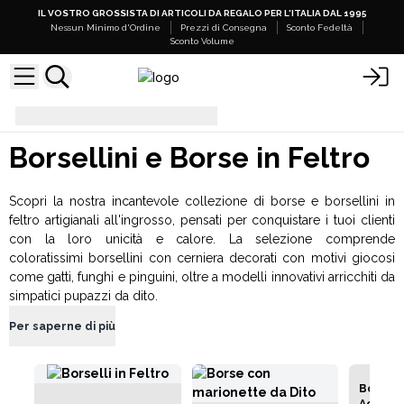
IL VOSTRO GROSSISTA DI ARTICOLI DA REGALO PER L'ITALIA DAL 1995
Nessun Minimo d'Ordine
Prezzi di Consegna
Sconto Fedeltà
Sconto Volume
Borsellini e Borse in Feltro
Borsellini e Borse in Feltro
Scopri la nostra incantevole collezione di borse e borsellini in
feltro artigianali all'ingrosso, pensati per conquistare i tuoi clienti
con la loro unicità e calore. La selezione comprende
coloratissimi borsellini con cerniera decorati con motivi giocosi
come gatti, funghi e pinguini, oltre a modelli innovativi arricchiti da
simpatici pupazzi da dito.
Per saperne di più
Borse i
Acqua