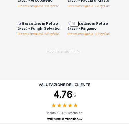
(ass.) - Arcobaleno
(ass.) - Faccia di Gatto
Prezzo consigliato : €6.25/Cad.
Prezzo consigliato : €6.25/Cad.
Accedi per vedere
Accedi per vedere
i prezzi all'ingrosso
i prezzi all'ingrosso
3x
Borsellino in Feltro
3x
Borsellino in Feltro
(ass.) - Funghi Selvatici
(ass.) - Pinguino
Prezzo consigliato : €6.25/Cad.
Prezzo consigliato : €6.25/Cad.
Mostra altri 12
VALUTAZIONE DEL CLIENTE
4.76
/5
★
★
★
★
★
★
★
★
★
★
Basato su 439 recensioni
Vedi tutte le recensioni