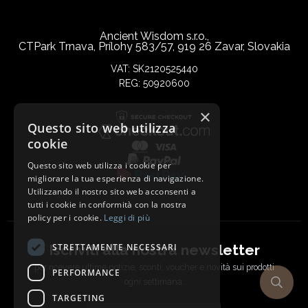
Ancient Wisdom s.r.o.,
CTPark Trnava, Prílohy 583/57, 919 26 Zavar, Slovakia
VAT: SK2120525440
REG: 50920600
×
Questo sito web utilizza
cookie
Questo sito web utilizza i cookie per
migliorare la tua esperienza di navigazione.
Utilizzando il nostro sito web acconsenti a
tutti i cookie in conformità con la nostra
policy per i cookie.
Leggi di più
Iscriviti alla nostra newsletter
STRETTAMENTE NECESSARI
per ricevere ultime notizie, sconti, voucher e novità sui prodotti
PERFORMANCE
ogni settimana.
TARGETING