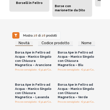
Borselli in Feltro
Borse con
marionette da Dito
Mostra
28
di
28
prodotti
Accedi per vedere
Accedi per vedere
Novità
Codice prodotto
Nome
i prezzi all'ingrosso
i prezzi all'ingrosso
Borsa Ape in Feltro ad
Borsa Ape in Feltro ad
Acqua - Manico Singolo
Acqua - Manico Singolo
con Chiusura
con Chiusura
Magnetica – Arancione
Magnetica – Blu
Prezzo consigliato : €32.40/Cad.
Prezzo consigliato : €32.40/Cad.
Accedi per vedere
Accedi per vedere
i prezzi all'ingrosso
i prezzi all'ingrosso
Borsa Ape in Feltro ad
Borsa Ape in Feltro ad
Acqua - Manico Singolo
Acqua - Manico Singolo
con Chiusura
con Chiusura
Magnetica – Lavanda
Magnetica – Verde
Prezzo consigliato : €32.40/Cad.
Prezzo consigliato : €32.40/Cad.
Accedi per vedere
Accedi per vedere
i prezzi all'ingrosso
i prezzi all'ingrosso