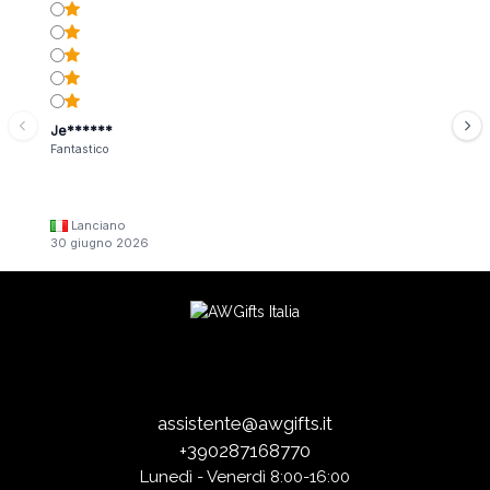
Je******
Fantastico
Lanciano
30 giugno 2026
assistente@awgifts.it
+390287168770
Lunedì - Venerdì 8:00-16:00