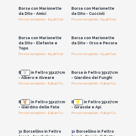
Borsa con Marionette
Borsa con Marionette
da Dito - Amici
da Dito - Cuccioli
Prezzo consigliato : €9.48/Cad.
Prezzo consigliato : €9.48/Cad.
Accedi per vedere
Accedi per vedere
i prezzi all'ingrosso
i prezzi all'ingrosso
Borsa con Marionette
Borsa con Marionette
da Dito - Elefante e
da Dito - Orso e Pecora
Topo
Prezzo consigliato : €9.48/Cad.
Prezzo consigliato : €9.48/Cad.
Accedi per vedere
Accedi per vedere
i prezzi all'ingrosso
i prezzi all'ingrosso
Borsa in Feltro 35x27cm
Borsa in Feltro 35x27cm
- Albero e Alveare
- Giardino dei Funghi
Prezzo consigliato : €38.40/Cad.
Prezzo consigliato : €38.40/Cad.
Accedi per vedere
Accedi per vedere
i prezzi all'ingrosso
i prezzi all'ingrosso
Borsa in Feltro 35x27cm
Borsa in Feltro 35x27cm
- Giardino delle Fate
- Girasole e Api
Prezzo consigliato : €38.40/Cad.
Prezzo consigliato : €38.40/Cad.
Accedi per vedere
Accedi per vedere
i prezzi all'ingrosso
i prezzi all'ingrosso
3x
Borsellino in Feltro
3x
Borsellino in Feltro