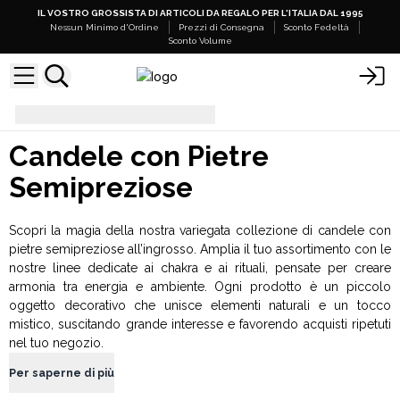
IL VOSTRO GROSSISTA DI ARTICOLI DA REGALO PER L'ITALIA DAL 1995
Nessun Minimo d'Ordine
Prezzi di Consegna
Sconto Fedeltà
Sconto Volume
Candele con Pietre Semipreziose
Candele con Pietre
Semipreziose
Scopri la magia della nostra variegata collezione di candele con
pietre semipreziose all’ingrosso. Amplia il tuo assortimento con le
nostre linee dedicate ai chakra e ai rituali, pensate per creare
armonia tra energia e ambiente. Ogni prodotto è un piccolo
oggetto decorativo che unisce elementi naturali e un tocco
mistico, suscitando grande interesse e favorendo acquisti ripetuti
nel tuo negozio.
Per saperne di più