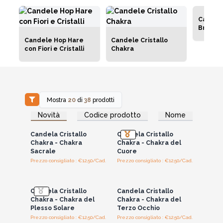
Candel
Braccia
Candele Hop Hare
Candele Cristallo
con Fiori e Cristalli
Chakra
Mostra
20
di
38
prodotti
Accedi per vedere
Accedi per vedere
Novità
Codice prodotto
Nome
i prezzi all'ingrosso
i prezzi all'ingrosso
Candela Cristallo
Candela Cristallo
Chakra - Chakra
Chakra - Chakra del
Sacrale
Cuore
Prezzo consigliato : €12.50/Cad.
Prezzo consigliato : €12.50/Cad.
Accedi per vedere
Accedi per vedere
i prezzi all'ingrosso
i prezzi all'ingrosso
Candela Cristallo
Candela Cristallo
Chakra - Chakra del
Chakra - Chakra del
Plesso Solare
Terzo Occhio
Prezzo consigliato : €12.50/Cad.
Prezzo consigliato : €12.50/Cad.