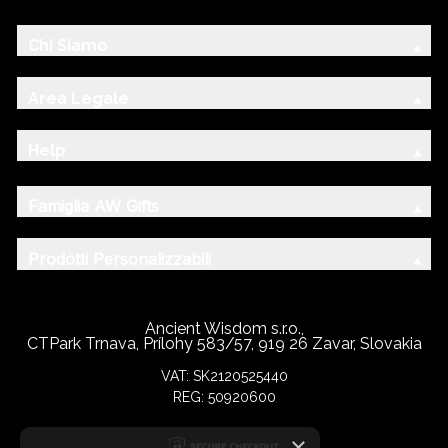
Chi Siamo
Area Legale
Help
Famiglia AW Gifts
Prodotti Personalizzabili
Ancient Wisdom s.r.o.,
CTPark Trnava, Prílohy 583/57, 919 26 Zavar, Slovakia
VAT: SK2120525440
REG: 50920600
×