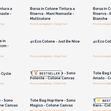
ntura a
Borsa in Cotone Tintura a
Borsa in C
maste -
Riserva - Mani Namaste -
Riserva - 
Multicolore
Bianche
/Cad.
Prezzo consigliato : €10.50/Cad.
Prezzo consigli
i prezzi
Accedi per vedere i prezzi
Accedi 
all'ingrosso
a in
4x
Eco Cotone - Just Be Nice
4x
Eco Cot
2cm -
Cad.
Prezzo consigliato : €6.30/Cad.
Prezzo consigli
i prezzi
Accedi per vedere i prezzi
Accedi 
all'ingrosso
Tote Bag Hop Hare - Sono
Tote Bag 
 Cycle
BESTSELLER
Potente - Cotone Canvas
Amato - C
Cad.
Prezzo consigliato : €7.50/Cad.
Prezzo consigli
i prezzi
Accedi per vedere i prezzi
Accedi 
all'ingrosso
 - Sono
Tote Bag Hop Hare - Sono
Tote Bag 
BEST
one Canvas
Magico - Cotone Canvas
Raro - Co
Cad.
Prezzo consigliato : €7.50/Cad.
Prezzo consigli