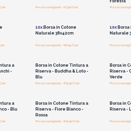
Foresta
/Cad.
Prezzo consigliato : €7.50/Cad.
Prezzo consigli
i prezzi
Accedi per vedere i prezzi
Accedi 
all'ingrosso
e
10x
Borsa in Cotone
10x
Borsa 
Naturale 38x42cm
Naturale 
Cad.
Prezzo consigliato : €6.25/Cad.
Prezzo consigli
i prezzi
Accedi per vedere i prezzi
Accedi 
all'ingrosso
ntura a
Borsa in Cotone Tintura a
Borsa in C
anchi -
Riserva - Buddha & Loto -
Riserva - 
Blu
Verde
/Cad.
Prezzo consigliato : €10.50/Cad.
Prezzo consigli
i prezzi
Accedi per vedere i prezzi
Accedi 
all'ingrosso
ntura a
Borsa in Cotone Tintura a
Borsa in C
nco - Blu
Riserva - Fiore Bianco -
Riserva - 
Rossa
/Cad.
Prezzo consigliato : €10.50/Cad.
Prezzo consigli
i prezzi
Accedi per vedere i prezzi
Accedi 
all'ingrosso