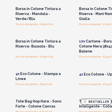
Borsa in Cotone Tintura a
Borsa in Cotone Ti
Riserva - Mandala -
Riserva - Mani Na
Verde/Blu
Gialla
Prezzo consigliato : €10.50/Cad.
Prezzo consigliato : €10.50
Accedi per vedere i prezzi
Accedi per vedere 
all'ingrosso
all'ingrosso
Borsa in Cotone Tintura a
10x
Cartone - Bors
Riserva- Bussola - Blu
Cotone Nera 38x4
Balene
Prezzo consigliato : €10.50/Cad.
Prezzo consigliato : €9.40/
Accedi per vedere i prezzi
Accedi per vedere 
all'ingrosso
all'ingrosso
4x
Eco Cotone - Stampa a
4x
Eco Cotone - Up
Linee
Prezzo consigliato : €6.30/Cad.
Prezzo consigliato : €6.30/
Accedi per vedere i prezzi
Accedi per vedere 
all'ingrosso
all'ingrosso
Tote Bag Hop Hare - Sono
Tote Bag Hop Hare
BESTSELLER
Forte - Cotone Canvas
Inteligente - Cot
Prezzo consigliato : €7.50/Cad.
Prezzo consigliato : €7.50/