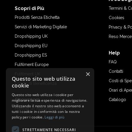
Scopri di Più
Termini & C
Prodotti Senza Etichetta
Cookies
Servizi di Marketing Digitale
Privacy & Po
Dropshipping UK
Reso Merce
Dropshipping EU
Help
Dropshipping ES
FAQ
Fulfilment Europe
Contatti
×
Fulfilment UK
Questo sito web utilizza
Costi di Sp
Fondo di Beneficenza
cookie
Orari di Ape
Questo sito web utilizza i cookie per
Showroom
Catalogo
migliorare la tua esperienza di navigazione.
Utilizzando il nostro sito web acconsenti a
Prenota un Appuntamento
tutti i cookie in conformità con la nostra
policy per i cookie.
Leggi di più
STRETTAMENTE NECESSARI