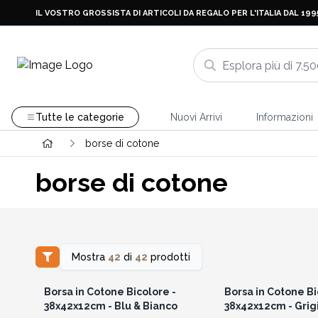
IL VOSTRO GROSSISTA DI ARTICOLI DA REGALO PER L'ITALIA DAL 199
Tutte le categorie
Nuovi Arrivi
Informazioni
borse di cotone
borse di cotone
Mostra
42
di
42
prodotti
Accedi per vedere i prezzi
Accedi per vedere 
all'ingrosso
all'ingrosso
Borsa in Cotone Bicolore -
Borsa in Cotone Bi
38x42x12cm - Blu & Bianco
38x42x12cm - Grig