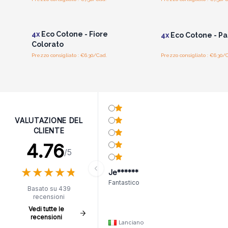
Accedi per vedere i prezzi
Accedi per vedere 
all'ingrosso
all'ingrosso
4x
Eco Cotone - Fiore
4x
Eco Cotone - Pa
Colorato
Prezzo consigliato : €6.30/Cad.
Prezzo consigliato : €6.30/
VALUTAZIONE DEL
CLIENTE
4.76
/5
★
★
★
★
★
★
★
★
★
★
Je******
Fantastico
Basato su 439
recensioni
Vedi tutte le
recensioni
Lanciano