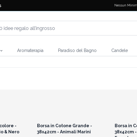
Nessun Minim
5
Aromaterapia
Paradiso del Bagno
Candele
i prezzi
Accedi per vedere i prezzi
Accedi 
all'ingrosso
colore -
Borsa in Cotone Grande -
Borsa in 
io & Nero
38x42cm - Animali Marini
38x42cm -