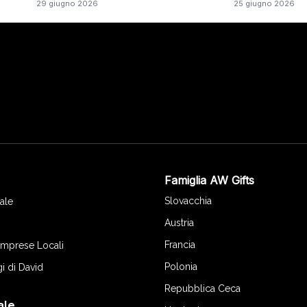
29 giugno 2026
25 giugno 2026
Famiglia AW Gifts
o
Slovacchia
ale
Austria
Francia
 Imprese Locali
Polonia
gi di David
Repubblica Ceca
ale