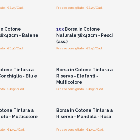
ato : €6.25/Cad.
Prezzo consigliato : €6.25/Cad.
per vedere i prezzi
Accedi per vedere i prezzi
all'ingrosso
all'ingrosso
in Cotone
10x
Borsa in Cotone
38x42cm - Balene
Naturale 38x42cm - Pesci
(ass.)
ato : €6.90/Cad.
Prezzo consigliato : €8.50/Cad.
per vedere i prezzi
Accedi per vedere i prezzi
all'ingrosso
all'ingrosso
otone Tintura a
Borsa in Cotone Tintura a
Conchiglia - Blu e
Riserva - Elefanti -
Multicolore
ato : €10.50/Cad.
Prezzo consigliato : €10.50/Cad.
per vedere i prezzi
Accedi per vedere i prezzi
all'ingrosso
all'ingrosso
otone Tintura a
Borsa in Cotone Tintura a
Loto - Multicolore
Riserva - Mandala - Rosa
ato : €10.50/Cad.
Prezzo consigliato : €10.50/Cad.
per vedere i prezzi
Accedi per vedere i prezzi
all'ingrosso
all'ingrosso