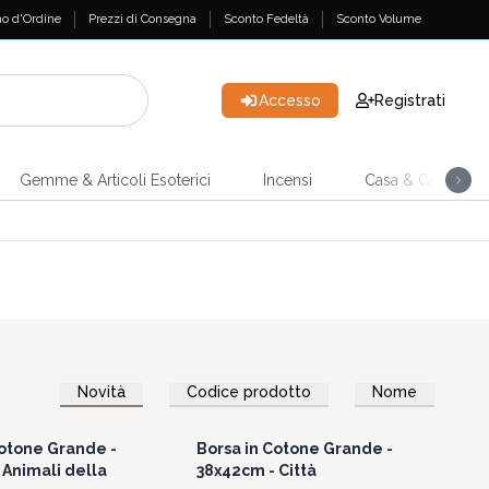
o d'Ordine
Prezzi di Consegna
Sconto Fedeltà
Sconto Volume
Accesso
Registrati
Gemme & Articoli Esoterici
Incensi
Casa & Giardino
Novità
Codice prodotto
Nome
per vedere i prezzi
Accedi per vedere i prezzi
all'ingrosso
all'ingrosso
Cotone Grande -
Borsa in Cotone Grande -
 Animali della
38x42cm - Città