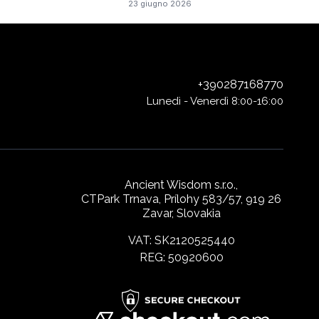
23 giugno 2026
+390287168770
Lunedì - Venerdì 8:00-16:00
Ancient Wisdom s.r.o.,
CTPark Trnava, Prílohy 583/57, 919 26
Zavar, Slovakia
VAT: SK2120525440
REG: 50920600