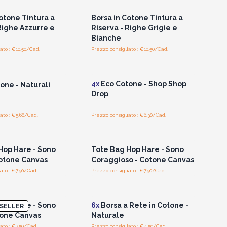
otone Tintura a
Borsa in Cotone Tintura a
Righe Azzurre e
Riserva - Righe Grigie e
Bianche
ato : €10.50/Cad.
Prezzo consigliato : €10.50/Cad.
per vedere i prezzi
Accedi per vedere i prezzi
all'ingrosso
all'ingrosso
4x
Eco Cotone - Shop Shop
one - Naturali
Drop
ato : €5.60/Cad.
Prezzo consigliato : €6.30/Cad.
per vedere i prezzi
Accedi per vedere i prezzi
all'ingrosso
all'ingrosso
Hop Hare - Sono
Tote Bag Hop Hare - Sono
otone Canvas
Coraggioso - Cotone Canvas
ato : €7.50/Cad.
Prezzo consigliato : €7.50/Cad.
per vedere i prezzi
Accedi per vedere i prezzi
all'ingrosso
all'ingrosso
Hop Hare - Sono
6x
Borsa a Rete in Cotone -
SELLER
tone Canvas
Naturale
ato : €7.50/Cad.
Prezzo consigliato : €4.50/Cad.