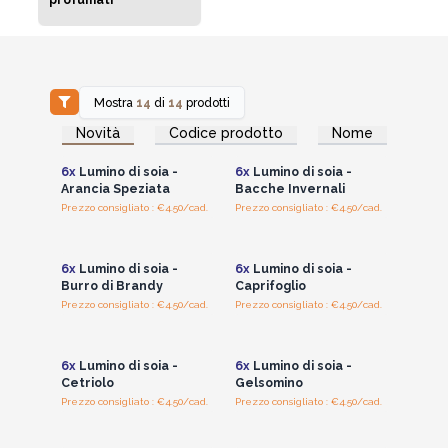
Mostra
14
di
14
prodotti
Accedi per vedere
Accedi per vedere
Novità
Codice prodotto
Nome
i prezzi all'ingrosso
i prezzi all'ingrosso
6x
Lumino di soia -
6x
Lumino di soia -
Arancia Speziata
Bacche Invernali
Prezzo consigliato : €4.50/cad.
Prezzo consigliato : €4.50/cad.
Accedi per vedere
Accedi per vedere
i prezzi all'ingrosso
i prezzi all'ingrosso
6x
Lumino di soia -
6x
Lumino di soia -
Burro di Brandy
Caprifoglio
Prezzo consigliato : €4.50/cad.
Prezzo consigliato : €4.50/cad.
Accedi per vedere
Accedi per vedere
i prezzi all'ingrosso
i prezzi all'ingrosso
6x
Lumino di soia -
6x
Lumino di soia -
Cetriolo
Gelsomino
Prezzo consigliato : €4.50/cad.
Prezzo consigliato : €4.50/cad.
Accedi per vedere
Accedi per vedere
i prezzi all'ingrosso
i prezzi all'ingrosso