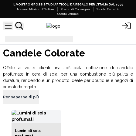
IL VOSTRO GROSSISTA DI ARTICOLI DA REGALO PER L'ITALIA DAL 1995
Nessun Minimo d'Ordine
Prezzi di Consegna
Sconto Fedeltà
Sconto Volume
Candele Colorate
Candele Colorate
Offrite ai vostri clienti una sofisticata collezione di candele
profumate in cera di soia, per una combustione più pulita e
duratura, rendendole un prodotto ideale per boutique e negozi di
articoli da regalo.
Per saperne di più
Lumini di soia
profumati