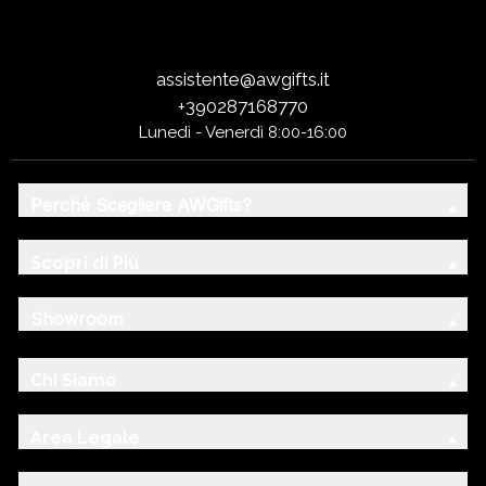
assistente@awgifts.it
+390287168770
Lunedì - Venerdì 8:00-16:00
Perché Scegliere AWGifts?
Scopri di Più
Showroom
Chi Siamo
Area Legale