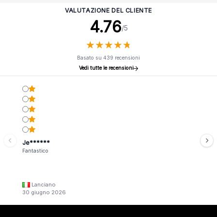
VALUTAZIONE DEL CLIENTE
4.76
/5
★
★
★
★
★
★
★
★
★
★
Basato su 439 recensioni
Vedi tutte le recensioni
Je******
Fantastico
Lanciano
30 giugno 2026