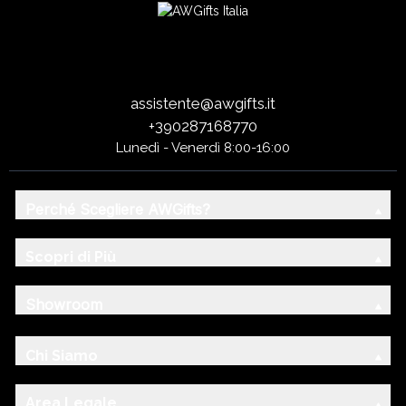
assistente@awgifts.it
+390287168770
Lunedì - Venerdì 8:00-16:00
Perché Scegliere AWGifts?
Scopri di Più
Showroom
Chi Siamo
Area Legale