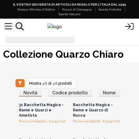
IL VOSTRO GROSSISTA DI ARTICOLI DA REGALO PER L'ITALIA DAL 1995
Nessun Minimo d'Ordine
Prezzi di Consegna
Sconto Fedeltà
Sconto Volume
Collezione Quarzo Chiaro
Collezione Quarzo Chiaro
Mostra
46
di
46
prodotti
Accedi per vedere
Accedi per vedere
Novità
Codice prodotto
Nome
i prezzi all'ingrosso
i prezzi all'ingrosso
3x
Bacchetta Magica -
Bacchetta Magica -
Rame e Quarzi e
Rame e Quarzo di
Ametista
Rocca
Prezzo consigliato : €13.15/Cad.
Prezzo consigliato : €37.45/Cad.
Accedi per vedere
Accedi per vedere
i prezzi all'ingrosso
i prezzi all'ingrosso