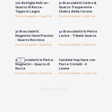
10x
Bottiglia Roll-on -
3x
Braccialetti Cedro &
Quarzo di Rocca -
Quarzo Trasparente -
Tappo in Legno
Chakra della Corona
Prezzo consigliato : €4.50/Cad.
Prezzo consigliato : €7.20/Cad.
Accedi per vedere
Accedi per vedere
i prezzi all'ingrosso
i prezzi all'ingrosso
3x
Braccialetti
4x
Braccialetti in Pietra
Magnetici Semi Preziosi
Lavica - Tribale Quarzo
- Quarzo Roccioso
Prezzo consigliato : €9.00/Cad.
Prezzo consigliato : €5.00/Cad.
Accedi per vedere
Accedi per vedere
i prezzi all'ingrosso
i prezzi all'ingrosso
3x
Braccialetti in Pietra
Candele Hop Hare con
Magnetici - Quarzo di
Fiori e Cristalli - il
Rocca
Leone
Prezzo consigliato : €6.40/Cad.
Prezzo consigliato : €14.95/Cad.
Mostra altri 30