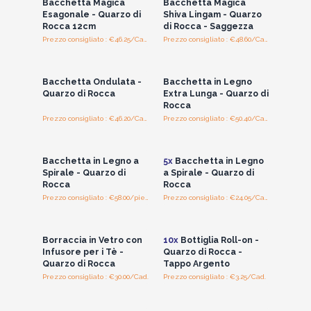
Bacchetta Magica
Bacchetta Magica
Esagonale - Quarzo di
Shiva Lingam - Quarzo
Rocca 12cm
di Rocca - Saggezza
Prezzo consigliato : €46.25/Cad.
Prezzo consigliato : €48.60/Cad.
Accedi per vedere
Accedi per vedere
i prezzi all'ingrosso
i prezzi all'ingrosso
Bacchetta Ondulata -
Bacchetta in Legno
Quarzo di Rocca
Extra Lunga - Quarzo di
Rocca
Prezzo consigliato : €46.20/Cad.
Prezzo consigliato : €50.40/Cad.
Accedi per vedere
Accedi per vedere
i prezzi all'ingrosso
i prezzi all'ingrosso
Bacchetta in Legno a
5x
Bacchetta in Legno
Spirale - Quarzo di
a Spirale - Quarzo di
Rocca
Rocca
Prezzo consigliato : €58.00/piece
Prezzo consigliato : €24.05/Cad.
Accedi per vedere
Accedi per vedere
i prezzi all'ingrosso
i prezzi all'ingrosso
Borraccia in Vetro con
10x
Bottiglia Roll-on -
Infusore per i Tè -
Quarzo di Rocca -
Quarzo di Rocca
Tappo Argento
Prezzo consigliato : €30.00/Cad.
Prezzo consigliato : €3.25/Cad.
Accedi per vedere
Accedi per vedere
i prezzi all'ingrosso
i prezzi all'ingrosso