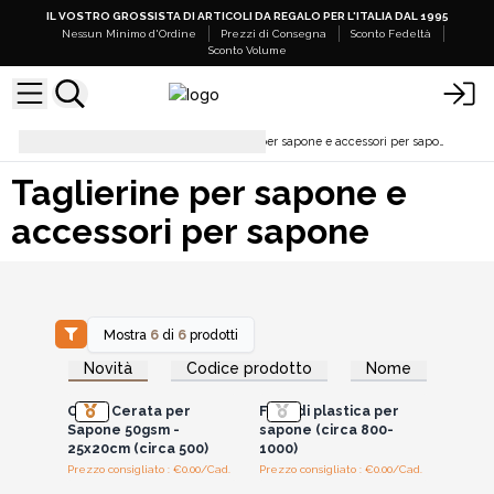
IL VOSTRO GROSSISTA DI ARTICOLI DA REGALO PER L'ITALIA DAL 1995
Nessun Minimo d'Ordine
Prezzi di Consegna
Sconto Fedeltà
Sconto Volume
Barre di Sapone
Taglierine per sapone e accessori per sapone
Taglierine per sapone e
accessori per sapone
Mostra
6
di
6
prodotti
Accedi per vedere
Accedi per vedere
Novità
Codice prodotto
Nome
i prezzi all'ingrosso
i prezzi all'ingrosso
Carta Cerata per
Fogli di plastica per
Sapone 50gsm -
sapone (circa 800-
25x20cm (circa 500)
1000)
Prezzo consigliato : €0.00/Cad.
Prezzo consigliato : €0.00/Cad.
Accedi per vedere
Accedi per vedere