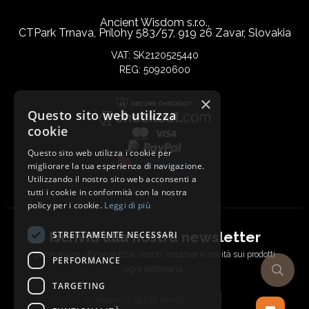
Ancient Wisdom s.r.o.,
CTPark Trnava, Prílohy 583/57, 919 26 Zavar, Slovakia
VAT: SK2120525440
REG: 50920600
×
Questo sito web utilizza
cookie
Questo sito web utilizza i cookie per
migliorare la tua esperienza di navigazione.
Utilizzando il nostro sito web acconsenti a
tutti i cookie in conformità con la nostra
policy per i cookie.
Leggi di più
Iscriviti alla nostra newsletter
STRETTAMENTE NECESSARI
per ricevere ultime notizie, sconti, voucher e novità sui prodotti
PERFORMANCE
ogni settimana.
TARGETING
Email address