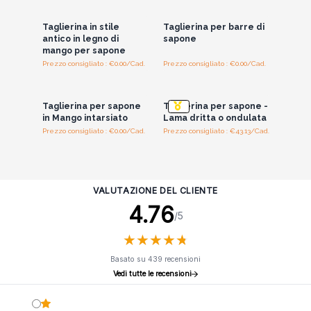
i prezzi all'ingrosso
i prezzi all'ingrosso
Taglierina in stile
Taglierina per barre di
antico in legno di
sapone
mango per sapone
Prezzo consigliato : €0.00/Cad.
Prezzo consigliato : €0.00/Cad.
Accedi per vedere
Accedi per vedere
i prezzi all'ingrosso
i prezzi all'ingrosso
Taglierina per sapone
Taglierina per sapone -
in Mango intarsiato
Lama dritta o ondulata
Prezzo consigliato : €0.00/Cad.
Prezzo consigliato : €43.13/Cad.
VALUTAZIONE DEL CLIENTE
4.76
/5
★
★
★
★
★
★
★
★
★
★
Basato su 439 recensioni
Vedi tutte le recensioni