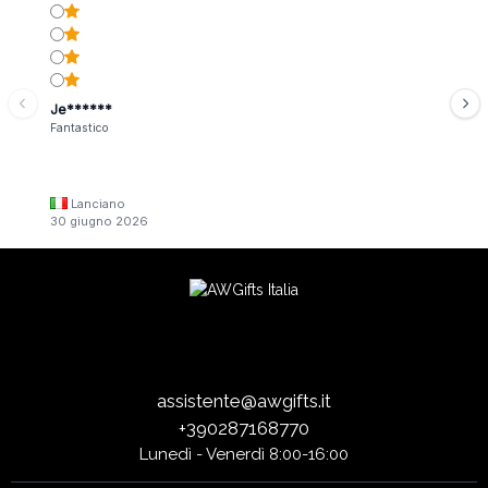
Je******
Fantastico
Lanciano
30 giugno 2026
assistente@awgifts.it
+390287168770
Lunedì - Venerdì 8:00-16:00