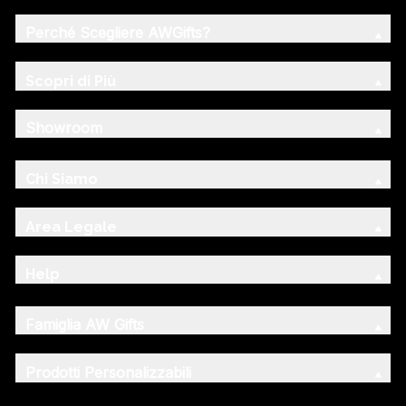
Perché Scegliere AWGifts?
Scopri di Più
Showroom
Chi Siamo
Area Legale
Help
Famiglia AW Gifts
Prodotti Personalizzabili