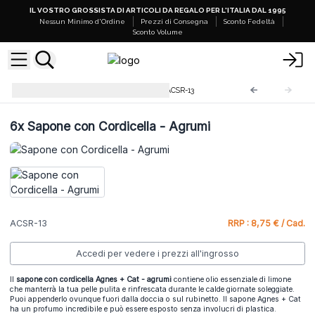
IL VOSTRO GROSSISTA DI ARTICOLI DA REGALO PER L'ITALIA DAL 1995
Nessun Minimo d'Ordine
Prezzi di Consegna
Sconto Fedeltà
Sconto Volume
A+C Sapone con Cordicella
ACSR-13
6x
Sapone con Cordicella - Agrumi
ACSR-13
RRP : 8,75 € / Cad.
Accedi per vedere i prezzi all'ingrosso
Il
sapone con cordicella Agnes + Cat - agrumi
contiene olio essenziale di limone
che manterrà la tua pelle pulita e rinfrescata durante le calde giornate soleggiate.
Puoi appenderlo ovunque fuori dalla doccia o sul rubinetto.
Il sapone Agnes + Cat
ha un profumo incredibile e può essere esposto senza involucri di plastica.