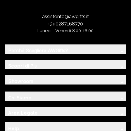
assistente@awgifts.it
+390287168770
Lunedì - Venerdì 8:00-16:00
Perché Scegliere AWGifts?
Scopri di Più
Showroom
Chi Siamo
Area Legale
Help