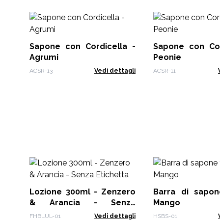
Sapone con Cordicella -
Sapone con Cor
Agrumi
Peonie
ACSR-13
Vedi dettagli
ACSR-11
Lozione 300ml - Zenzero
Barra di sapon
& Arancia - Senza
Mango
Etichetta
FHBLUL-01
Vedi dettagli
HSBS-01