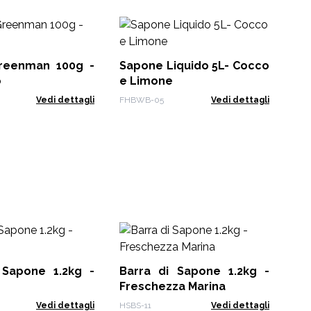
Sa
La
reenman 100g -
Sapone Liquido 5L- Cocco
AWG
o
e Limone
Vedi dettagli
FHBWB-05
Vedi dettagli
Ba
Ar
 Sapone 1.2kg -
Barra di Sapone 1.2kg -
HSB
Freschezza Marina
Vedi dettagli
HSBS-11
Vedi dettagli