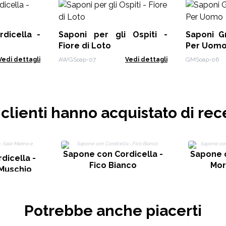
dicella -
Saponi per gli Ospiti -
Saponi G
Fiore di Loto
Per Uom
Vedi dettagli
AWGSoap-07
Vedi dettagli
GMSoap-06
i clienti hanno acquistato di rec
Sapone con Cordicella -
Sapone c
dicella -
Fico Bianco
Mor
 Muschio
Potrebbe anche piacerti