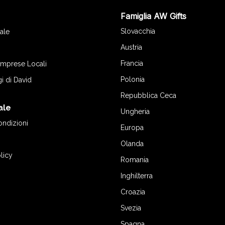
Famiglia AW Gifts
o
Slovacchia
ale
Austria
Francia
 Imprese Locali
Polonia
gi di David
Repubblica Ceca
ale
Ungheria
ondizioni
Europa
Olanda
licy
Romania
Inghilterra
Croazia
Svezia
Spagna