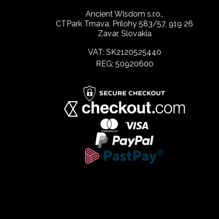
Ancient Wisdom s.r.o.,
CTPark Trnava, Prílohy 583/57, 919 26
Zavar, Slovakia
VAT: SK2120525440
REG: 50920600