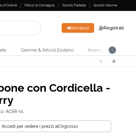
o d'Ordine
Prezzi di Consegna
Sconto Fedeltà
Sconto Volume
Accesso
Registrati
ele
Gemme & Articoli Esoterici
Incensi
Casa & Gi
one con Cordicella -
rry
to: ACSR-01
Accedi per vedere i prezzi all'ingrosso