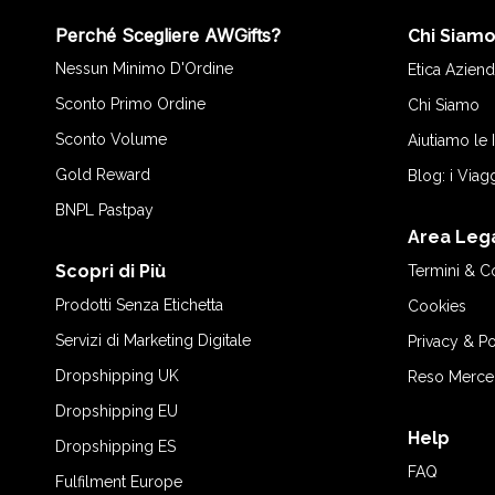
Perché Scegliere AWGifts?
Chi Siam
Nessun Minimo D'Ordine
Etica Aziend
Sconto Primo Ordine
Chi Siamo
Sconto Volume
Aiutiamo le
Gold Reward
Blog: i Viag
BNPL Pastpay
Area Leg
Scopri di Più
Termini & C
Prodotti Senza Etichetta
Cookies
Servizi di Marketing Digitale
Privacy & Po
Dropshipping UK
Reso Merce
Dropshipping EU
Help
Dropshipping ES
FAQ
Fulfilment Europe