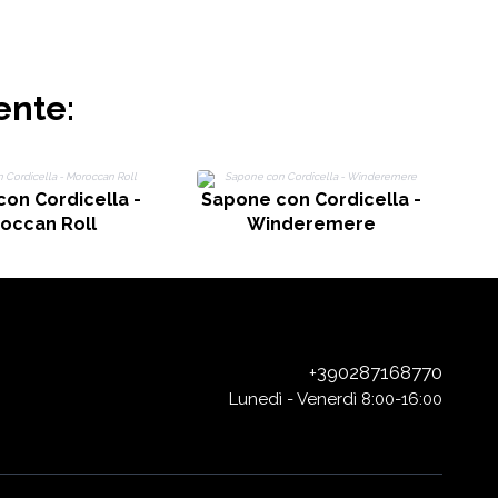
ente:
S
on Cordicella -
Sapone con Cordicella -
occan Roll
Winderemere
+390287168770
Lunedì - Venerdì 8:00-16:00