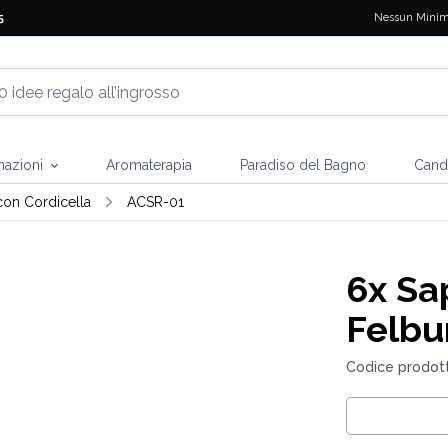
Nessun Minim
5
mazioni
Aromaterapia
Paradiso del Bagno
Cand
on Cordicella
ACSR-01
6x
Sap
Felbu
Codice prodot