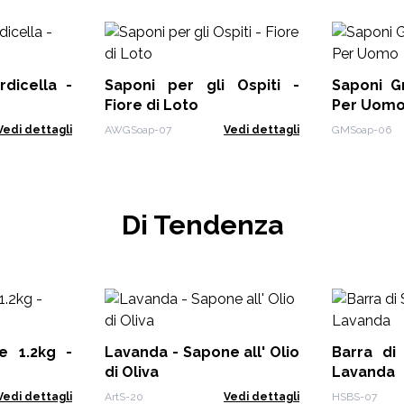
dicella -
Saponi per gli Ospiti -
Saponi G
Fiore di Loto
Per Uom
Vedi dettagli
AWGSoap-07
Vedi dettagli
GMSoap-06
Di Tendenza
e 1.2kg -
Lavanda - Sapone all' Olio
Barra di
di Oliva
Lavanda
Vedi dettagli
ArtS-20
Vedi dettagli
HSBS-07