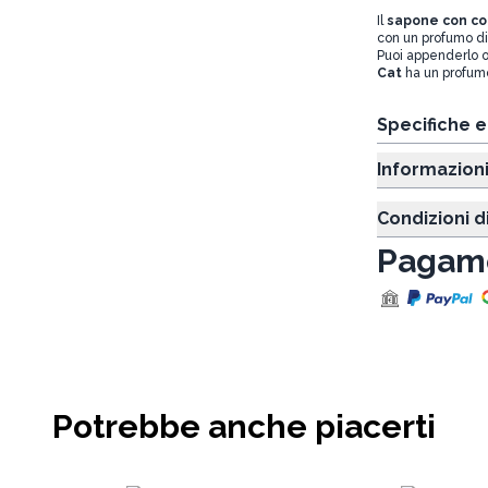
Il
sapone con cor
con un profumo di m
Puoi appenderlo ov
Cat
ha un profumo
Specifiche 
Informazion
Condizioni d
Pagame
Potrebbe anche piacerti