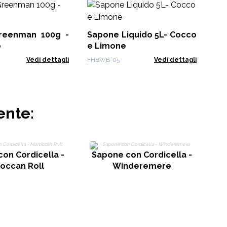
Sa
La
reenman 100g -
Sapone Liquido 5L- Cocco
AWG
o
e Limone
Vedi dettagli
FHBWB-05
Vedi dettagli
ente:
S
on Cordicella -
Sapone con Cordicella -
occan Roll
Winderemere