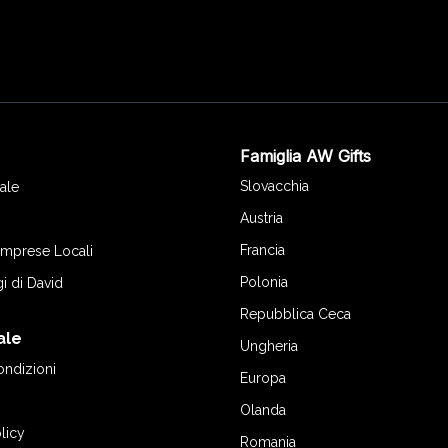
Famiglia AW Gifts
o
Slovacchia
ale
Austria
Francia
 Imprese Locali
Polonia
gi di David
Repubblica Ceca
ale
Ungheria
ondizioni
Europa
Olanda
licy
Romania