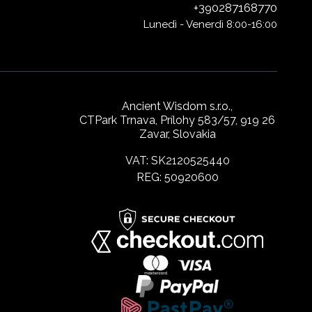
+390287168770
Lunedì - Venerdì 8:00-16:00
Ancient Wisdom s.r.o.,
CTPark Trnava, Prílohy 583/57, 919 26
Zavar, Slovakia
VAT: SK2120525440
REG: 50920600