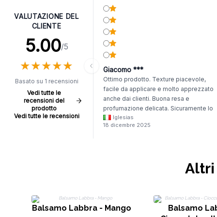
VALUTAZIONE DEL
CLIENTE
5.00
/5
★
★
★
★
★
★
★
★
★
★
Giacomo ***
Ottimo prodotto. Texture piacevole,
Basato su 1 recensioni
facile da applicare e molto apprezzato
Vedi tutte le
anche dai clienti. Buona resa e
recensioni del
prodotto
profumazione delicata. Sicuramente lo
Vedi tutte le recensioni
Iglesias
riacquisterò.
18 dicembre 2025
Altr
Balsamo Labbra - Mango
Balsamo Lab