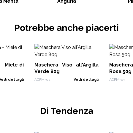
la Menta
Anguria
P
Potrebbe anche piacerti
- Miele di
Maschera Viso all'Argilla
Maschera 
Verde 80g
Rosa 50g
Vedi dettagli
ACFM-02
Vedi dettagli
ACFM-03
Di Tendenza