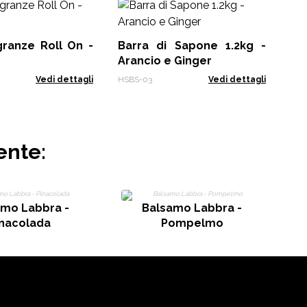
Ba
Fr
granze Roll On -
Barra di Sapone 1.2kg -
HSB
Arancio e Ginger
Vedi dettagli
HSBS-03
Vedi dettagli
ente:
amo Labbra -
Balsamo Labbra -
inacolada
Pompelmo