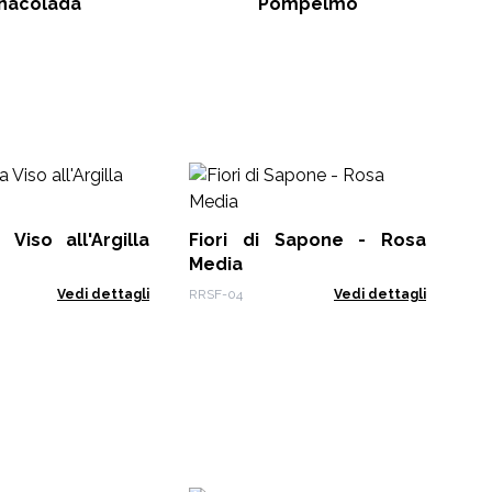
inacolada
Pompelmo
Fr
Viso all'Argilla
Fiori di Sapone - Rosa
GBB
Media
Vedi dettagli
RRSF-04
Vedi dettagli