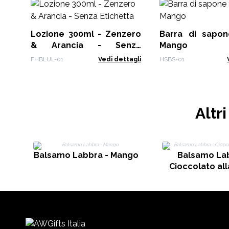
Lozione 300ml - Zenzero
Barra di sapon
& Arancia - Senza
Mango
Etichetta
FHBLUL-01
Vedi dettagli
HSBS-01
Altr
Balsamo Labbra - Mango
Balsamo Lab
Cioccolato al