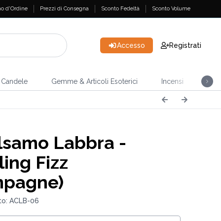
o d'Ordine
Prezzi di Consegna
Sconto Fedeltà
Sconto Volume
Accesso
Registrati
Candele
Gemme & Articoli Esoterici
Incensi
Casa
samo Labbra -
ling Fizz
mpagne)
to: ACLB-06