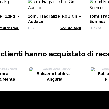
e 1.2kg -
10ml Fragranze Roll On -
10ml Fra
Audace
Somnus
Vedi dettagli
FFPO-16
Vedi dettagli
FFPO-02
i clienti hanno acquistato di rec
bra -
Balsamo Labbra -
Bals
la Menta
Anguria
P