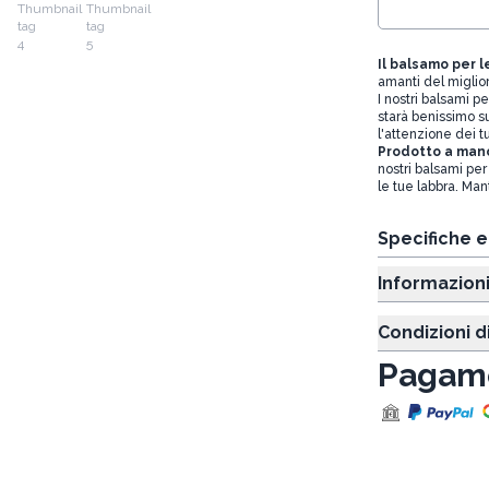
Il balsamo per l
amanti del miglior 
I nostri balsami p
starà benissimo su
l'attenzione dei tu
Prodotto a man
nostri balsami per
le tue labbra. Man
Specifiche 
Informazion
Condizioni d
Pagame