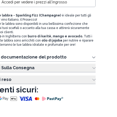
Accedi per vedere i prezzi all'ingrosso
e labbra - Sparkling Fizz (Champagne)
è ideale per tutti gli
vino Italiano, il Prosecco!
er le labbra sono disponibili in una bellissima confezione che
i tuoi scaffali o accanto alla tua cassa e attirerà sicuramente
oi clienti.
o
in Inghilterra con
burro di karitè, mango e avocado.
Tutti i
 le labbra sono arricchiti con
olio di jojoba
per nutrire e riparare
terranno le tue labbra idratate e profumate per ore!
e documentazione del prodotto
i Sulla Consegna
i reso
nti sicuri: