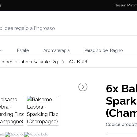
Nessun Minim
5
Estate
Aromaterapia
Paradiso del Bagno
o per le Labbra Naturale 12g
ACLB-06
6x
Bal
Spark
(Cha
Codice prodot
ito
Biologico
Piccolo lotto