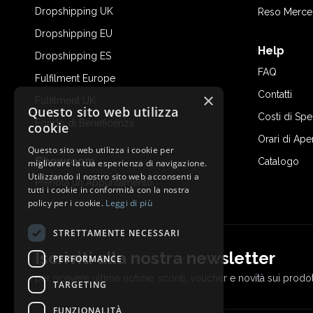
Dropshipping UK
Reso Merce
Dropshipping EU
Help
Dropshipping ES
FAQ
Fulfilment Europe
Contatti
×
Fulfilment UK
Questo sito web utilizza
Costi di Sp
Fondo di Beneficenza
cookie
Orari di Ape
Questo sito web utilizza i cookie per
Showroom
Catalogo
migliorare la tua esperienza di navigazione.
Utilizzando il nostro sito web acconsenti a
Prenota un Appuntamento
tutti i cookie in conformità con la nostra
policy per i cookie.
Leggi di più
STRETTAMENTE NECESSARI
Iscriviti alla nostra newsletter
PERFORMANCE
per ricevere ultime notizie, sconti, voucher e novità sui prodot
TARGETING
FUNZIONALITÀ