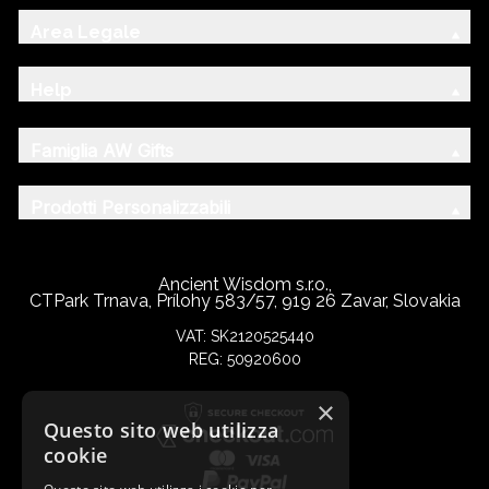
Area Legale
Help
Famiglia AW Gifts
Prodotti Personalizzabili
Ancient Wisdom s.r.o.,
CTPark Trnava, Prílohy 583/57, 919 26 Zavar, Slovakia
VAT: SK2120525440
REG: 50920600
×
Questo sito web utilizza
cookie