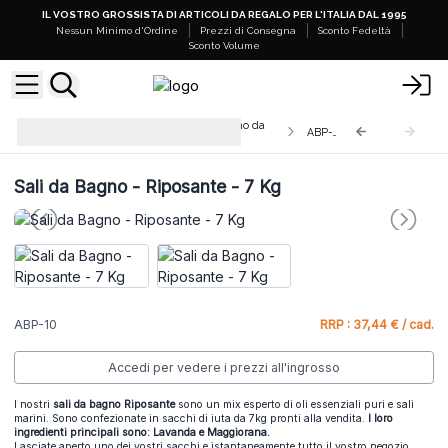
IL VOSTRO GROSSISTA DI ARTICOLI DA REGALO PER L'ITALIA DAL 1995
Nessun Minimo d'Ordine
Prezzi di Consegna
Sconto Fedeltà
Sconto Volume
Pozioni Aromaterapiche per Bagno da
ABP-10
7KG
Sali da Bagno - Riposante - 7 Kg
ABP-10
RRP : 37,44 € / cad.
Accedi per vedere i prezzi all'ingrosso
I nostri
sali da bagno Riposante
sono un mix esperto di oli essenziali puri e sali
marini. Sono confezionate in sacchi di iuta da 7kg pronti alla vendita.
I loro
ingredienti principali sono: Lavanda e Maggiorana.
Lasciate aperto uno dei vostri sacchi e istantaneamente tutto il vostro negozio