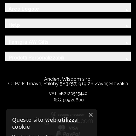
Area Legale
Help
Famiglia AW Gifts
Prodotti Personalizzabili
Ancient Wisdom s.r.o.,
CTPark Trnava, Prílohy 583/57, 919 26 Zavar, Slovakia
VAT: SK2120525440
REG: 50920600
×
Questo sito web utilizza
cookie