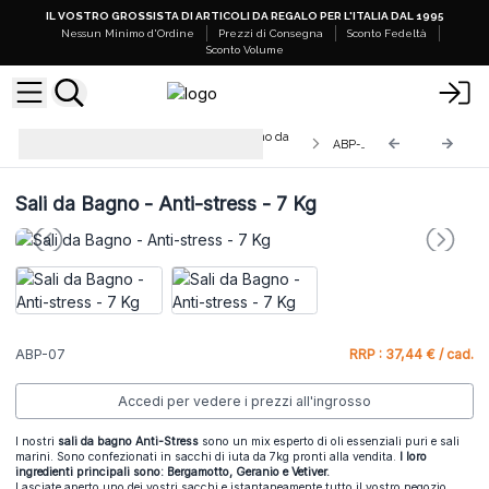
IL VOSTRO GROSSISTA DI ARTICOLI DA REGALO PER L'ITALIA DAL 1995
Nessun Minimo d'Ordine
Prezzi di Consegna
Sconto Fedeltà
Sconto Volume
Pozioni Aromaterapiche per Bagno da
ABP-07
7KG
Sali da Bagno - Anti-stress - 7 Kg
ABP-07
RRP : 37,44 € / cad.
Accedi per vedere i prezzi all'ingrosso
I nostri
sali da bagno Anti-Stress
sono un mix esperto di oli essenziali puri e sali
marini. Sono confezionati in sacchi di iuta da 7kg pronti alla vendita.
I loro
ingredienti principali sono: Bergamotto, Geranio e Vetiver.
Lasciate aperto uno dei vostri sacchi e istantaneamente tutto il vostro negozio