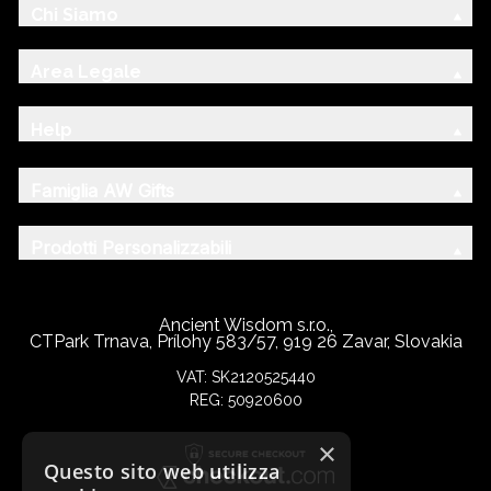
Chi Siamo
Area Legale
Help
Famiglia AW Gifts
Prodotti Personalizzabili
Ancient Wisdom s.r.o.,
CTPark Trnava, Prílohy 583/57, 919 26 Zavar, Slovakia
VAT: SK2120525440
REG: 50920600
×
Questo sito web utilizza