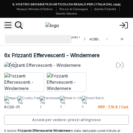
IL VOSTRO GROSSISTA DI ARTICOLI DA REGALO PER L'ITALIA DAL 1995
Nessun Minimo d'Ordine
Prezzi di Consegna
Sconto Fedeltà
Sconto Volume
Frizzanti Effervescenti Naturali Agnes +
ACBB-01
Cat
6x
Frizzanti Effervescenti - Windermere
Vegan
Cruelty Free
Handmade
Made In UK
Small Batch
ACBB-01
RRP : 7,19 € / Cad.
Accedi per vedere i prezzi all'ingrosso
Il nostro
Frizzante Effervescente Windermere
è stato realizzato come tributo al