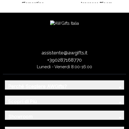
Clementine
Japanese Bloom
assistente@awgifts.it
+390287168770
Lunedì - Venerdì 8:00-16:00
Perché Scegliere AWGifts?
Scopri di Più
Showroom