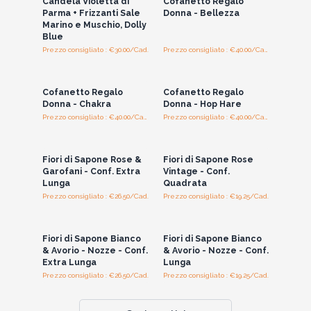
Candela Violetta di
Cofanetto Regalo
Parma + Frizzanti Sale
Donna - Bellezza
Marino e Muschio, Dolly
Blue
Prezzo consigliato : €30.00/Cad.
Prezzo consigliato : €40.00/Cad.
Accedi per vedere
Accedi per vedere
i prezzi all'ingrosso
i prezzi all'ingrosso
Cofanetto Regalo
Cofanetto Regalo
Donna - Chakra
Donna - Hop Hare
Prezzo consigliato : €40.00/Cad.
Prezzo consigliato : €40.00/Cad.
Accedi per vedere
Accedi per vedere
i prezzi all'ingrosso
i prezzi all'ingrosso
Fiori di Sapone Rose &
Fiori di Sapone Rose
Garofani - Conf. Extra
Vintage - Conf.
Lunga
Quadrata
Prezzo consigliato : €26.50/Cad.
Prezzo consigliato : €19.25/Cad.
Accedi per vedere
Accedi per vedere
i prezzi all'ingrosso
i prezzi all'ingrosso
Fiori di Sapone Bianco
Fiori di Sapone Bianco
& Avorio - Nozze - Conf.
& Avorio - Nozze - Conf.
Extra Lunga
Lunga
Prezzo consigliato : €26.50/Cad.
Prezzo consigliato : €19.25/Cad.