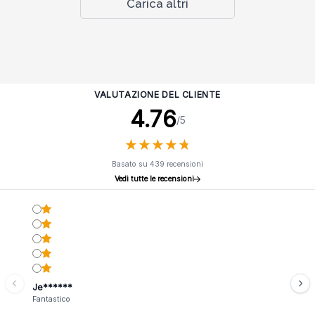
Carica altri
VALUTAZIONE DEL CLIENTE
4.76
/5
★
★
★
★
★
★
★
★
★
★
Basato su 439 recensioni
Vedi tutte le recensioni
Je******
Fantastico