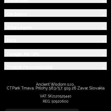
Showroom
Chi Siamo
Area Legale
Help
Famiglia AW Gifts
Prodotti Personalizzabili
Ancient Wisdom s.r.o.,
CTPark Trnava, Prílohy 583/57, 919 26 Zavar, Slovakia
VAT: SK2120525440
REG: 50920600