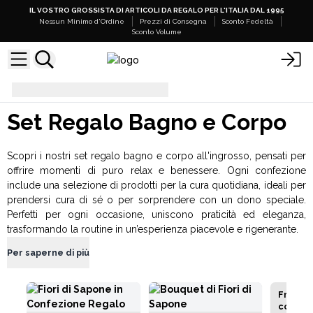
IL VOSTRO GROSSISTA DI ARTICOLI DA REGALO PER L'ITALIA DAL 1995
Nessun Minimo d'Ordine
Prezzi di Consegna
Sconto Fedeltà
Sconto Volume
Set Regalo Bagno e Corpo
Set Regalo Bagno e Corpo
Scopri i nostri set regalo bagno e corpo all'ingrosso, pensati per
offrire momenti di puro relax e benessere. Ogni confezione
include una selezione di prodotti per la cura quotidiana, ideali per
prendersi cura di sé o per sorprendere con un dono speciale.
Perfetti per ogni occasione, uniscono praticità ed eleganza,
trasformando la routine in un’esperienza piacevole e rigenerante.
Per saperne di più
Frizzan
con Bra