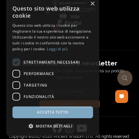
×
Questo sito web utilizza
cookie
Questo sito web utilizza i cookie per
migliorare la tua esperienza di navigazione.
Utilizzando il nostro sito web acconsenti a
tutti i cookie in conformità con la nostra
policy per i cookie.
Leggi di più
Iscriviti alla nostra newsletter
STRETTAMENTE NECESSARI
per ricevere ultime notizie, sconti, voucher e novità sui prodotti
PERFORMANCE
ogni settimana.
TARGETING
Email address
FUNZIONALITÀ
Iscriviti
ACCETTA TUTTO
MOSTRA DETTAGLI
Copyright ©2017-2026 Ancient Wisdom s.r.o., All rights reserved.