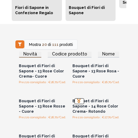
Semipre
Fiori di Sapone in
Bouquet di Fiori di
Confezione Regalo
Sapone
Mostra
20
di
111
prodotti
Accedi per vedere
Accedi per vedere
Novità
Codice prodotto
Nome
i prezzi all'ingrosso
i prezzi all'ingrosso
Bouquet di Fiori di
Bouquet di Fiori di
Sapone - 13 Rose Color
Sapone - 13 Rose Rosa -
Crema- Cuore
Cuore
Prezzo consigliato : €26.70/Cad.
Prezzo consigliato : €26.70/Cad.
Accedi per vedere
Accedi per vedere
i prezzi all'ingrosso
i prezzi all'ingrosso
Bouquet di Fiori di
Bouquet di Fiori di
Sapone - 13 Rose Rosse
Sapone - 14 Rose Color
- Cuore
Crema- Rotondo
Prezzo consigliato : €26.70/Cad.
Prezzo consigliato : €27.70/Cad.
Accedi per vedere
Accedi per vedere
i prezzi all'ingrosso
i prezzi all'ingrosso
Bouquet di Fiori di
Bouquet di Fiori di