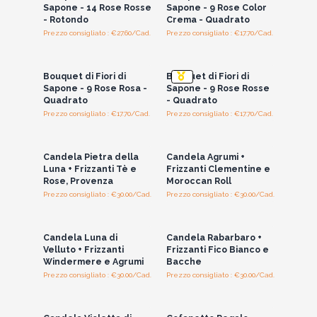
Sapone - 14 Rose Rosse
Sapone - 9 Rose Color
- Rotondo
Crema - Quadrato
Prezzo consigliato : €27.60/Cad.
Prezzo consigliato : €17.70/Cad.
Accedi per vedere
Accedi per vedere
i prezzi all'ingrosso
i prezzi all'ingrosso
Bouquet di Fiori di
Bouquet di Fiori di
Sapone - 9 Rose Rosa -
Sapone - 9 Rose Rosse
Quadrato
- Quadrato
Prezzo consigliato : €17.70/Cad.
Prezzo consigliato : €17.70/Cad.
Accedi per vedere
Accedi per vedere
i prezzi all'ingrosso
i prezzi all'ingrosso
Candela Pietra della
Candela Agrumi +
Luna + Frizzanti Tè e
Frizzanti Clementine e
Rose, Provenza
Moroccan Roll
Prezzo consigliato : €30.00/Cad.
Prezzo consigliato : €30.00/Cad.
Accedi per vedere
Accedi per vedere
i prezzi all'ingrosso
i prezzi all'ingrosso
Candela Luna di
Candela Rabarbaro +
Velluto + Frizzanti
Frizzanti Fico Bianco e
Windermere e Agrumi
Bacche
Prezzo consigliato : €30.00/Cad.
Prezzo consigliato : €30.00/Cad.
Accedi per vedere
Accedi per vedere
i prezzi all'ingrosso
i prezzi all'ingrosso