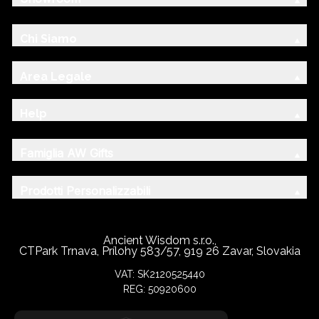
Chi Siamo
Area Legale
Help
Famiglia AW Gifts
Prodotti Personalizzabili
Ancient Wisdom s.r.o.,
CTPark Trnava, Prílohy 583/57, 919 26 Zavar, Slovakia
VAT: SK2120525440
REG: 50920600