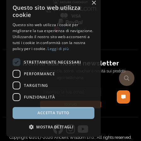
×
Questo sito web utilizza
cookie
Questo sito web utilizza i cookie per
migliorare la tua esperienza di navigazione.
Utilizzando il nostro sito web acconsenti a
tutti i cookie in conformità con la nostra
policy per i cookie.
Leggi di più
Iscriviti alla nostra newsletter
STRETTAMENTE NECESSARI
per ricevere ultime notizie, sconti, voucher e novità sui prodotti
PERFORMANCE
ogni settimana.
TARGETING
Email address
FUNZIONALITÀ
Iscriviti
ACCETTA TUTTO
MOSTRA DETTAGLI
Copyright ©2017-2026 Ancient Wisdom s.r.o., All rights reserved.