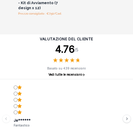
- Kit di Avviamento (7
design x 12)
Prezzo consigliato : €7.50/Cad.
VALUTAZIONE DEL CLIENTE
4.76
/5
★
★
★
★
★
★
★
★
★
★
Basato su 439 recensioni
Vedi tutte le recensioni
Je******
Fantastico