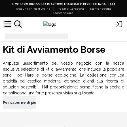
IL VOSTRO GROSSISTA DI ARTICOLI DA REGALO PER L'ITALIA DAL 1995
Nessun Minimo d'Ordine
Prezzi di Consegna
Sconto Fedeltà
Sconto Volume
Kit di Avviamento Borse
Kit di Avviamento Borse
Ampliate l’assortimento del vostro negozio con la nostra
esclusiva selezione di kit di avviamento, che include la popolare
serie Hop Hare e borse ecologiche. La collezione coniuga
praticità ed estetica moderna, attirando clienti alla ricerca di
soluzioni sostenibili. I kit preconfezionati semplificano la scelta e
garantiscono una forte presenza visiva sugli scaffali.
Per saperne di più