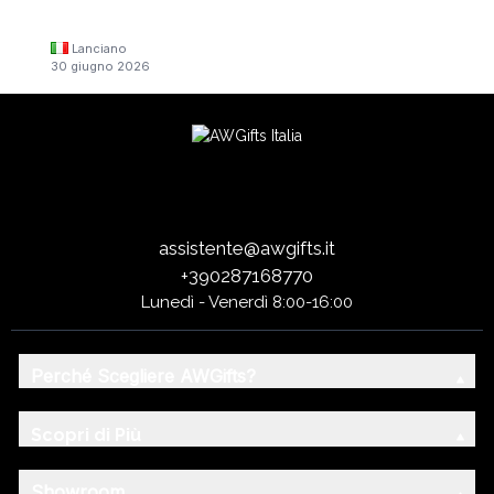
Lanciano
30 giugno 2026
assistente@awgifts.it
+390287168770
Lunedì - Venerdì 8:00-16:00
Perché Scegliere AWGifts?
Scopri di Più
Showroom