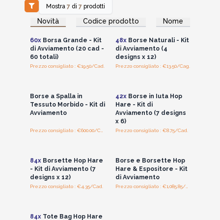
Mostra
7
di
7
prodotti
Accedi per vedere
Accedi per vedere
Novità
Codice prodotto
Nome
i prezzi all'ingrosso
i prezzi all'ingrosso
60x
Borsa Grande - Kit
48x
Borse Naturali - Kit
di Avviamento (20 cad -
di Avviamento (4
60 totali)
designs x 12)
Prezzo consigliato : €19.50/Cad.
Prezzo consigliato : €13.50/Cag.
Accedi per vedere
Accedi per vedere
i prezzi all'ingrosso
i prezzi all'ingrosso
Borse a Spalla in
42x
Borse in Iuta Hop
Tessuto Morbido - Kit di
Hare - Kit di
Avviamento
Avviamento (7 designs
x 6)
Prezzo consigliato : €600.00/Cad.
Prezzo consigliato : €8.75/Cad.
Accedi per vedere
Accedi per vedere
i prezzi all'ingrosso
i prezzi all'ingrosso
84x
Borsette Hop Hare
Borse e Borsette Hop
- Kit di Avviamento (7
Hare & Espositore - Kit
designs x 12)
di Avviamento
Prezzo consigliato : €4.35/Cad.
Prezzo consigliato : €1,085.85/Cad.
Accedi per vedere
i prezzi all'ingrosso
84x
Tote Bag Hop Hare