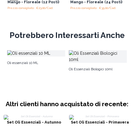
Mango - Floreale (12 Posti)
Mango - Floreale (24 Posti)
Prezzo consigliato : €23.00/Cad.
Prezzo consigliato : €35.00/Cad.
Potrebbero Interessarti Anche
Mi
Oli essenziali 10 ML
Oli Essenziali Biologici 10ml
Altri clienti hanno acquistato di recente:
Set Oli Essenziali - Autunno
Set Oli Essenziali - Primavera