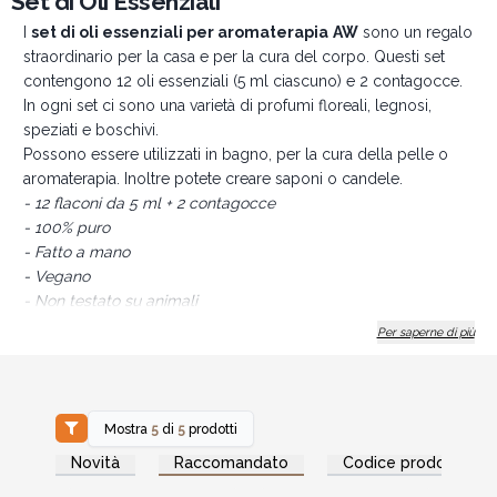
Set di Oli Essenziali
I
set di oli essenziali per aromaterapia
AW
sono un regalo
straordinario per la casa e per la cura del corpo. Questi set
contengono 12 oli essenziali (5 ml ciascuno) e 2 contagocce.
In ogni set ci sono una varietà di profumi floreali, legnosi,
speziati e boschivi.
Possono essere utilizzati in bagno, per la cura della pelle o
aromaterapia. Inoltre potete creare saponi o candele.
- 12 flaconi da 5 ml + 2 contagocce
- 100% puro
- Fatto a mano
- Vegano
- Non testato su animali
Per saperne di più
Mostra
5
di
5
prodotti
Accedi per vedere
Accedi per vedere
Novità
Raccomandato
Codice prodotto
i prezzi all'ingrosso
i prezzi all'ingrosso