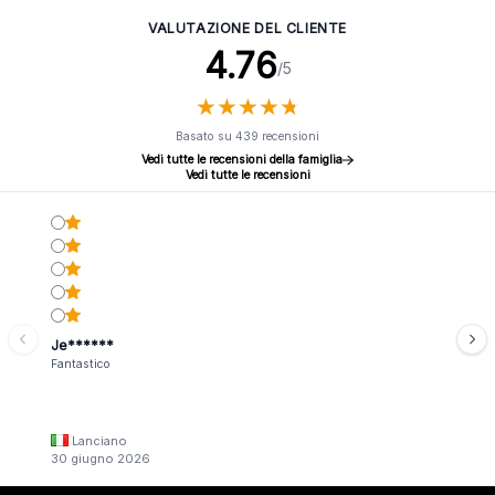
VALUTAZIONE DEL CLIENTE
4.76
/5
★
★
★
★
★
★
★
★
★
★
Basato su 439 recensioni
Vedi tutte le recensioni della famiglia
Vedi tutte le recensioni
Je******
Fantastico
Lanciano
30 giugno 2026