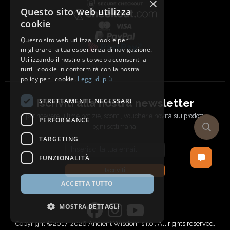
×
Questo sito web utilizza
cookie
Questo sito web utilizza i cookie per
migliorare la tua esperienza di navigazione.
Utilizzando il nostro sito web acconsenti a
tutti i cookie in conformità con la nostra
policy per i cookie.
Leggi di più
Iscriviti alla nostra newsletter
STRETTAMENTE NECESSARI
per ricevere ultime notizie, sconti, voucher e novità sui prodotti
PERFORMANCE
ogni settimana.
TARGETING
Email address
FUNZIONALITÀ
Iscriviti
ACCETTA TUTTO
MOSTRA DETTAGLI
Copyright ©2017-2026 Ancient Wisdom s.r.o., All rights reserved.