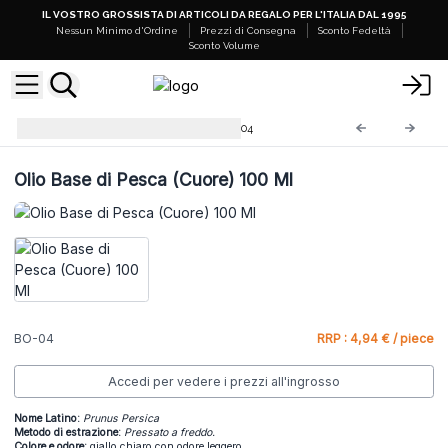
IL VOSTRO GROSSISTA DI ARTICOLI DA REGALO PER L'ITALIA DAL 1995
Nessun Minimo d'Ordine
Prezzi di Consegna
Sconto Fedeltà
Sconto Volume
Oli Base - Flacone 100ml
BO-04
Olio Base di Pesca (Cuore) 100 Ml
BO-04
RRP : 4,94 € / piece
Accedi per vedere i prezzi all'ingrosso
Nome Latino:
Prunus Persica
Metodo di estrazione:
Pressato a freddo.
Colore e odore:
giallo chiaro con odore leggero