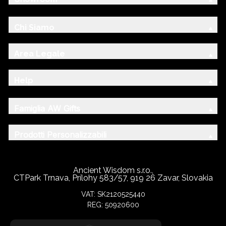
Chi Siamo
Area Legale
Help
Famiglia AW Gifts
Prodotti Personalizzabili
Ancient Wisdom s.r.o.,
CTPark Trnava, Prílohy 583/57, 919 26 Zavar, Slovakia
VAT: SK2120525440
REG: 50920600