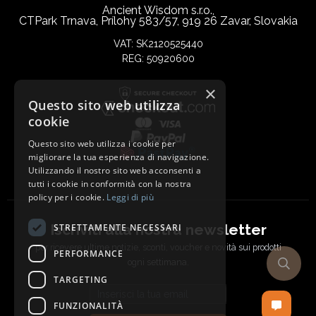
Ancient Wisdom s.r.o.,
CTPark Trnava, Prílohy 583/57, 919 26 Zavar, Slovakia
VAT: SK2120525440
REG: 50920600
×
Questo sito web utilizza
cookie
Questo sito web utilizza i cookie per
migliorare la tua esperienza di navigazione.
Utilizzando il nostro sito web acconsenti a
tutti i cookie in conformità con la nostra
policy per i cookie.
Leggi di più
Iscriviti alla nostra newsletter
STRETTAMENTE NECESSARI
per ricevere ultime notizie, sconti, voucher e novità sui prodotti
PERFORMANCE
ogni settimana.
TARGETING
Email address
FUNZIONALITÀ