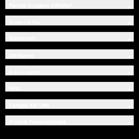
Perché Scegliere AWGifts?
Scopri di Più
Showroom
Chi Siamo
Area Legale
Help
Famiglia AW Gifts
Prodotti Personalizzabili