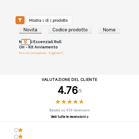
Mostra
1
di
1
prodotto
Accedi per vedere
Novità
Codice prodotto
Nome
i prezzi all'ingrosso
MIX Oli Essenziali Roll
On - Kit Avviamento
Prezzo consigliato : €390.00/Cad.
VALUTAZIONE DEL CLIENTE
4.76
/5
★
★
★
★
★
★
★
★
★
★
Basato su 439 recensioni
Vedi tutte le recensioni