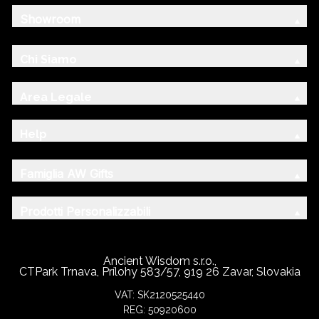
Showroom
Chi Siamo
Area Legale
Help
Famiglia AW Gifts
Prodotti Personalizzabili
Ancient Wisdom s.r.o.,
CTPark Trnava, Prílohy 583/57, 919 26 Zavar, Slovakia
VAT: SK2120525440
REG: 50920600