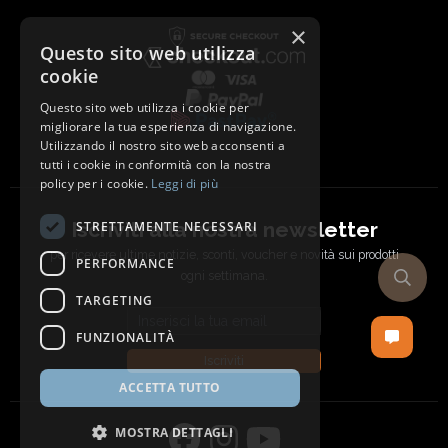
×
Questo sito web utilizza
cookie
Questo sito web utilizza i cookie per
migliorare la tua esperienza di navigazione.
Utilizzando il nostro sito web acconsenti a
tutti i cookie in conformità con la nostra
policy per i cookie.
Leggi di più
Iscriviti alla nostra newsletter
STRETTAMENTE NECESSARI
per ricevere ultime notizie, sconti, voucher e novità sui prodotti
PERFORMANCE
ogni settimana.
TARGETING
Email address
FUNZIONALITÀ
Iscriviti
ACCETTA TUTTO
MOSTRA DETTAGLI