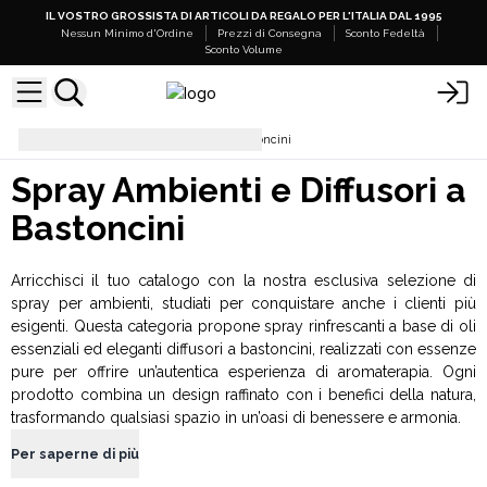
IL VOSTRO GROSSISTA DI ARTICOLI DA REGALO PER L'ITALIA DAL 1995
Nessun Minimo d'Ordine
Prezzi di Consegna
Sconto Fedeltà
Sconto Volume
Spray Ambienti e Diffusori a Bastoncini
Spray Ambienti e Diffusori a
Bastoncini
Arricchisci il tuo catalogo con la nostra esclusiva selezione di
spray per ambienti, studiati per conquistare anche i clienti più
esigenti. Questa categoria propone spray rinfrescanti a base di oli
essenziali ed eleganti diffusori a bastoncini, realizzati con essenze
pure per offrire un’autentica esperienza di aromaterapia. Ogni
prodotto combina un design raffinato con i benefici della natura,
trasformando qualsiasi spazio in un’oasi di benessere e armonia.
Per saperne di più