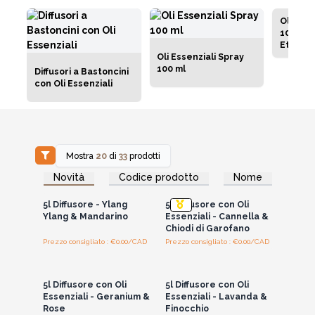
Olio Es
100ml -
Etichet
Oli Essenziali Spray
100 ml
Diffusori a Bastoncini
con Oli Essenziali
Mostra
20
di
33
prodotti
Accedi per vedere
Accedi per vedere
Novità
Codice prodotto
Nome
i prezzi all'ingrosso
i prezzi all'ingrosso
5l Diffusore - Ylang
5l Diffusore con Oli
Ylang & Mandarino
Essenziali - Cannella &
Chiodi di Garofano
Prezzo consigliato : €0.00/CAD
Prezzo consigliato : €0.00/CAD
Accedi per vedere
Accedi per vedere
i prezzi all'ingrosso
i prezzi all'ingrosso
5l Diffusore con Oli
5l Diffusore con Oli
Essenziali - Geranium &
Essenziali - Lavanda &
Rose
Finocchio