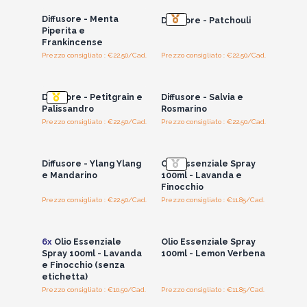
Diffusore - Menta
Diffusore - Patchouli
Piperita e
Frankincense
Prezzo consigliato : €22.50/Cad.
Prezzo consigliato : €22.50/Cad.
Accedi per vedere
Accedi per vedere
i prezzi all'ingrosso
i prezzi all'ingrosso
Diffusore - Petitgrain e
Diffusore - Salvia e
Palissandro
Rosmarino
Prezzo consigliato : €22.50/Cad.
Prezzo consigliato : €22.50/Cad.
Accedi per vedere
Accedi per vedere
i prezzi all'ingrosso
i prezzi all'ingrosso
Diffusore - Ylang Ylang
Olio Essenziale Spray
e Mandarino
100ml - Lavanda e
Finocchio
Prezzo consigliato : €22.50/Cad.
Prezzo consigliato : €11.85/Cad.
Accedi per vedere
Accedi per vedere
i prezzi all'ingrosso
i prezzi all'ingrosso
6x
Olio Essenziale
Olio Essenziale Spray
Spray 100ml - Lavanda
100ml - Lemon Verbena
e Finocchio (senza
etichetta)
Prezzo consigliato : €10.50/Cad.
Prezzo consigliato : €11.85/Cad.