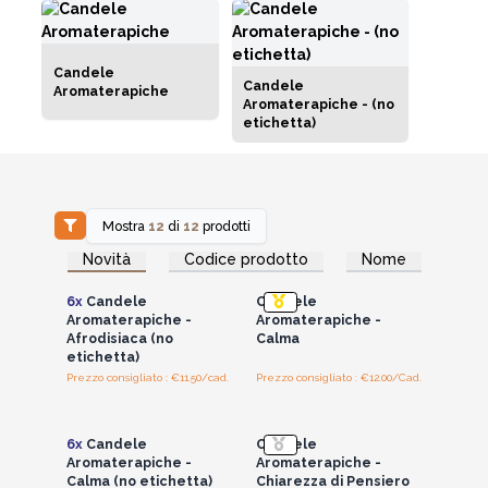
Candele
Candele
Aromaterapiche
Aromaterapiche - (no
etichetta)
Mostra
12
di
12
prodotti
Accedi per vedere
Accedi per vedere
Novità
Codice prodotto
Nome
i prezzi all'ingrosso
i prezzi all'ingrosso
6x
Candele
Candele
Aromaterapiche -
Aromaterapiche -
Afrodisiaca (no
Calma
etichetta)
Prezzo consigliato : €11.50/cad.
Prezzo consigliato : €12.00/Cad.
Accedi per vedere
Accedi per vedere
i prezzi all'ingrosso
i prezzi all'ingrosso
6x
Candele
Candele
Aromaterapiche -
Aromaterapiche -
Calma (no etichetta)
Chiarezza di Pensiero