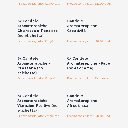
Prezzo consigliato : €11.50/cad.
Prezzo consigliato : €12.00/Cad.
Accedi per vedere
Accedi per vedere
i prezzi all'ingrosso
i prezzi all'ingrosso
6x
Candele
Candele
Aromaterapiche -
Aromaterapiche -
Chiarezza di Pensiero
Creatività
(no etichetta)
Prezzo consigliato : €11.50/cad.
Prezzo consigliato : €12.00/Cad.
Accedi per vedere
Accedi per vedere
i prezzi all'ingrosso
i prezzi all'ingrosso
6x
Candele
6x
Candele
Aromaterapiche -
Aromaterapiche - Pace
Creatività (no
(no etichetta)
etichetta)
Prezzo consigliato : €11.50/cad.
Prezzo consigliato : €11.50/cad.
Accedi per vedere
Accedi per vedere
i prezzi all'ingrosso
i prezzi all'ingrosso
6x
Candele
Candele
Aromaterapiche -
Aromaterapiche -
Vibrazioni Positive (no
Afrodisiaca
etichetta)
Prezzo consigliato : €11.50/cad.
Prezzo consigliato : €12.00/Cad.
Accedi per vedere
Accedi per vedere
i prezzi all'ingrosso
i prezzi all'ingrosso