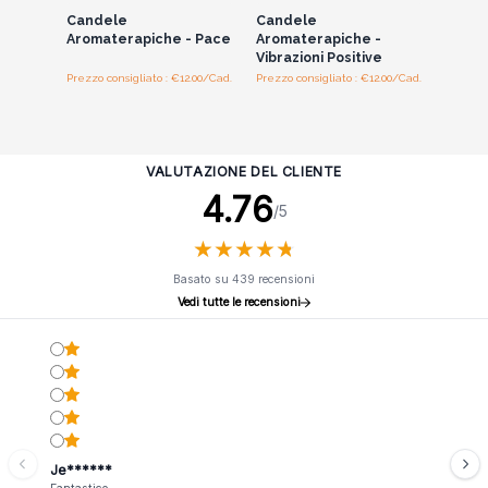
Candele
Candele
Aromaterapiche - Pace
Aromaterapiche -
Vibrazioni Positive
Prezzo consigliato : €12.00/Cad.
Prezzo consigliato : €12.00/Cad.
VALUTAZIONE DEL CLIENTE
4.76
/5
★
★
★
★
★
★
★
★
★
★
Basato su 439 recensioni
Vedi tutte le recensioni
Je******