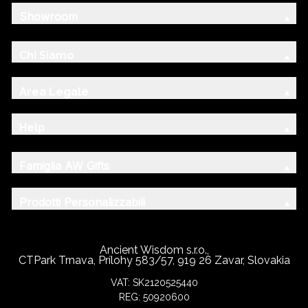
Showroom
Chi Siamo
Area Legale
Help
Famiglia AW Gifts
Prodotti Personalizzabili
Ancient Wisdom s.r.o.,
CTPark Trnava, Prílohy 583/57, 919 26 Zavar, Slovakia
VAT: SK2120525440
REG: 50920600