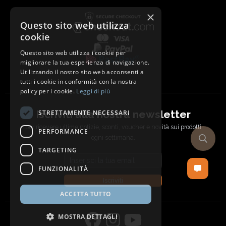
×
Questo sito web utilizza
cookie
Questo sito web utilizza i cookie per
migliorare la tua esperienza di navigazione.
Utilizzando il nostro sito web acconsenti a
tutti i cookie in conformità con la nostra
policy per i cookie.
Leggi di più
Iscriviti alla nostra newsletter
STRETTAMENTE NECESSARI
per ricevere ultime notizie, sconti, voucher e novità sui prodotti
PERFORMANCE
ogni settimana.
TARGETING
Email address
FUNZIONALITÀ
Iscriviti
ACCETTA TUTTO
MOSTRA DETTAGLI