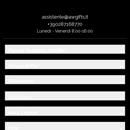
assistente@awgifts.it
+390287168770
Lunedì - Venerdì 8:00-16:00
Perché Scegliere AWGifts?
Scopri di Più
Showroom
Chi Siamo
Area Legale
Help