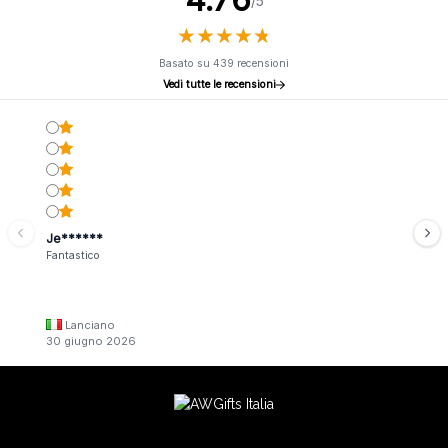
/5
★
★
★
★
★
★
★
★
★
★
Basato su 439 recensioni
Vedi tutte le recensioni
Je******
Fantastico
Lanciano
30 giugno 2026