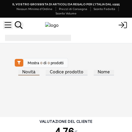
IL VOSTRO GROSSISTA DI ARTICOLI DA REGALO PER L'ITALIA DAL 1995
Nessun Minimo d'Ordine
Prezzi di Consegna
Sconto Fedeltà
Sconto Volume
aroma-doccia-steamer
Mostra
0
di
0
prodotti
Novità
Codice prodotto
Nome
VALUTAZIONE DEL CLIENTE
4.76