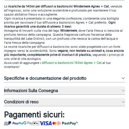
Le
ricariche da 140ml per diffusori a bastoncini Windermere Agnes + Cat
, vendute
all'ingrosso, sono una soluzione sostenibile e profumata per mantenere il tuo
spazio abitativo fresco e accogliente.
Ogni ricarica è presentata in una elegante confezione, contenente una bottiglia
pronta per ravvivare il tuo diffusore a bastoncini Agnes + Cat preferito.
Ogni
ricarica garantirà una durata di almeno 3 mesi.
Immagina di trovarti sulla riva del lago
Windermere
, dove l'aria fresca si mescola al
profumo terroso della campagna. Questa fragranza cattura l'essenza della
tranquillità del Lake District, con un profumo che rievoca la calma dell'acqua e
l'aria fresca della campagna.
Le nostre ricariche per diffusori a bastoncino sono state progettate con un forte
impegno verso la sostenibilità. Sono
vegane, non testate su animali e, cosa ancora
più importante, completamente prive di involucri di plastica,
seguendo i principi di
uno stile di vita ecologico.
Assicurati di aggiungere i
diffusori a bastoncini 140ml Agnes + Ca
t
al tuo
inventario!
Specifiche e documentazione del prodotto
Informazioni Sulla Consegna
Condizioni di reso
Pagamenti sicuri: