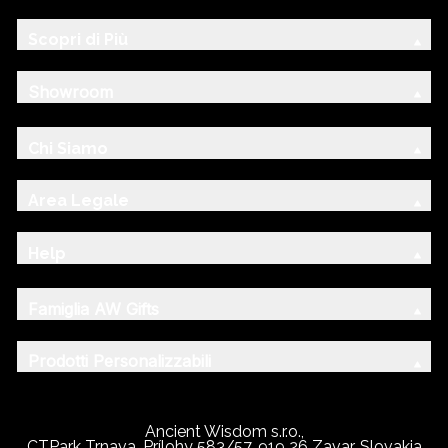
Scopri di Più
Showroom
Chi Siamo
Area Legale
Help
Famiglia AW Gifts
Prodotti Personalizzabili
Ancient Wisdom s.r.o.,
CTPark Trnava, Prílohy 583/57, 919 26 Zavar, Slovakia