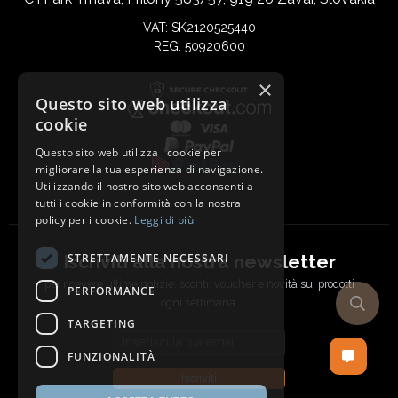
VAT: SK2120525440
REG: 50920600
×
Questo sito web utilizza
cookie
Questo sito web utilizza i cookie per
migliorare la tua esperienza di navigazione.
Utilizzando il nostro sito web acconsenti a
tutti i cookie in conformità con la nostra
policy per i cookie.
Leggi di più
Iscriviti alla nostra newsletter
STRETTAMENTE NECESSARI
per ricevere ultime notizie, sconti, voucher e novità sui prodotti
PERFORMANCE
ogni settimana.
TARGETING
Email address
FUNZIONALITÀ
Iscriviti