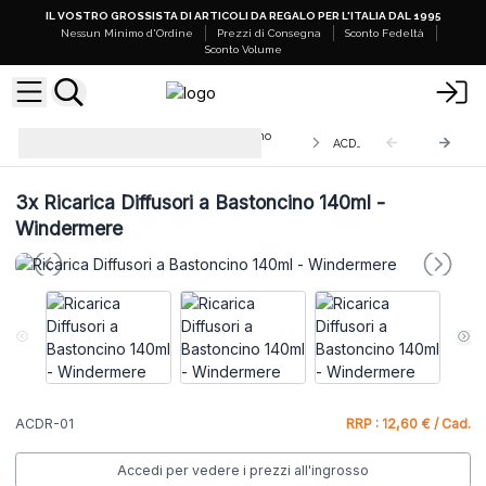
IL VOSTRO GROSSISTA DI ARTICOLI DA REGALO PER L'ITALIA DAL 1995
Nessun Minimo d'Ordine
Prezzi di Consegna
Sconto Fedeltà
Sconto Volume
Ricariche per Diffusori a Bastoncino
ACDR-01
140ml Agnes + Cat
3x
Ricarica Diffusori a Bastoncino 140ml -
Windermere
ACDR-01
RRP : 12,60 € / Cad.
Accedi per vedere i prezzi all'ingrosso