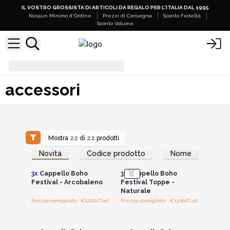
IL VOSTRO GROSSISTA DI ARTICOLI DA REGALO PER L'ITALIA DAL 1995
Nessun Minimo d'Ordine
Prezzi di Consegna
Sconto Fedeltà
Sconto Volume
accessori
accessori
Mostra
22
di
22
prodotti
Accedi per vedere
Accedi per vedere
Novità
Codice prodotto
Nome
i prezzi all'ingrosso
i prezzi all'ingrosso
3x
Cappello Boho
3x
Cappello Boho
Festival - Arcobaleno
Festival Toppe -
Naturale
Prezzo consigliato : €12.00/Cad.
Prezzo consigliato : €13.00/Cad.
Accedi per vedere
Accedi per vedere
i prezzi all'ingrosso
i prezzi all'ingrosso