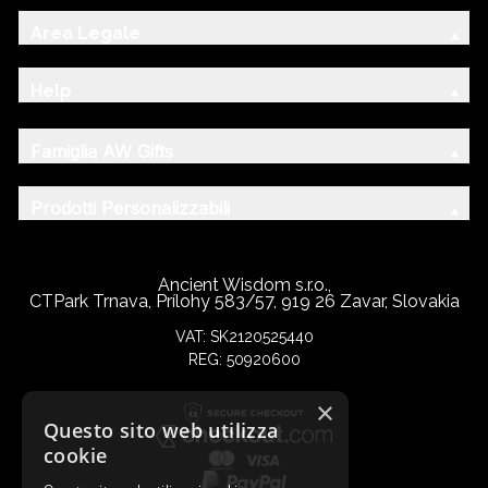
Area Legale
Help
Famiglia AW Gifts
Prodotti Personalizzabili
Ancient Wisdom s.r.o.,
CTPark Trnava, Prílohy 583/57, 919 26 Zavar, Slovakia
VAT: SK2120525440
REG: 50920600
×
Questo sito web utilizza
cookie