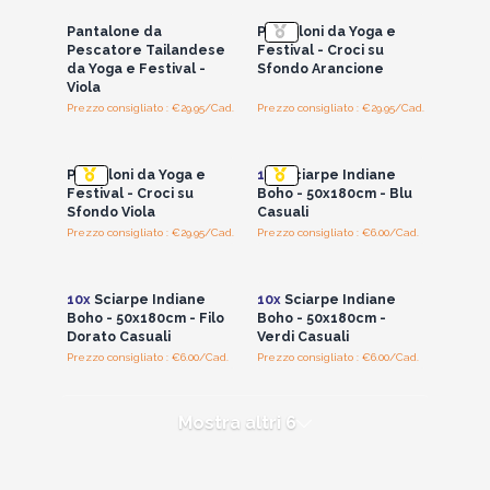
Pantalone da
Pantaloni da Yoga e
Pescatore Tailandese
Festival - Croci su
da Yoga e Festival -
Sfondo Arancione
Viola
Prezzo consigliato : €29.95/Cad.
Prezzo consigliato : €29.95/Cad.
Accedi per vedere
Accedi per vedere
i prezzi all'ingrosso
i prezzi all'ingrosso
Pantaloni da Yoga e
10x
Sciarpe Indiane
Festival - Croci su
Boho - 50x180cm - Blu
Sfondo Viola
Casuali
Prezzo consigliato : €29.95/Cad.
Prezzo consigliato : €6.00/Cad.
Accedi per vedere
Accedi per vedere
i prezzi all'ingrosso
i prezzi all'ingrosso
10x
Sciarpe Indiane
10x
Sciarpe Indiane
Boho - 50x180cm - Filo
Boho - 50x180cm -
Dorato Casuali
Verdi Casuali
Prezzo consigliato : €6.00/Cad.
Prezzo consigliato : €6.00/Cad.
Mostra altri 6