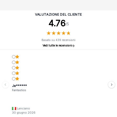
VALUTAZIONE DEL CLIENTE
4.76
/5
★
★
★
★
★
★
★
★
★
★
Basato su 439 recensioni
Vedi tutte le recensioni
Je******
Fantastico
Lanciano
30 giugno 2026