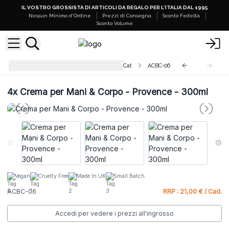
IL VOSTRO GROSSISTA DI ARTICOLI DA REGALO PER L'ITALIA DAL 1995
Nessun Minimo d'Ordine
Prezzi di Consegna
Sconto Fedeltà
Sconto Volume
Creme per Mani & Corpo Agnes + Cat
ACBC-06
4x
Crema per Mani & Corpo - Provence - 300ml
Vegan
Cruelty Free
Made In UK
Small Batch
ACBC-06
RRP : 21,00 € / Cad.
Accedi per vedere i prezzi all'ingrosso