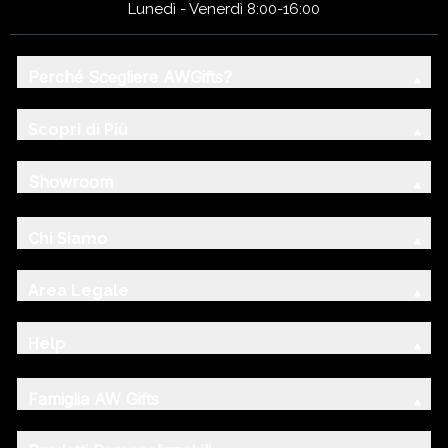
Lunedì - Venerdì 8:00-16:00
Perché Scegliere AWGifts?
Scopri di Più
Showroom
Chi Siamo
Area Legale
Help
Famiglia AW Gifts