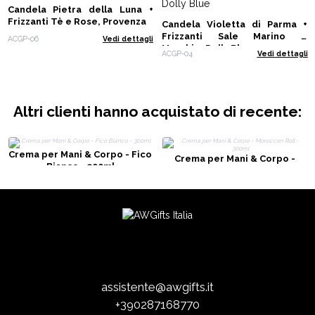
Candela Pietra della Luna +
Frizzanti Tè e Rose, Provenza
Candela Violetta di Parma +
Frizzanti Sale Marino e
ACGP-06
Vedi dettagli
Muschio, Dolly Blue
ACGP-04
Vedi dettagli
Altri clienti hanno acquistato di recente:
Crema per Mani & Corpo - Fico
Crema per Mani & Corpo -
Bianco - 300ml
Moroccan Roll - 300ml
assistente@awgifts.it
+390287168770