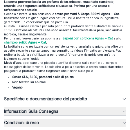
La crema provence lascia un profumo dolce, erbaceo, muschiato e ambrato,
creando una fragranza soffisticata e lussuosa. Perfetta per una serata o
un'occasione speciale.
Coccola e idrata la tua pelle con le
creme per mani & Corpo 300ml Agnes + Cat
.
Realizzate con i migliori ingredienti naturali nella nostra fabbrica in Inghilterra,
garantendo un'eccezionale qualità premium.
Questa lussuosa crema è pensata per nutrire profondamente e idratare le mani e il
corpo.
Contiene oli naturali che sono assorbiti facilmente dalla pelle, lasciandola
morbida, liscia e ringiovanita
Per una migliore esperienza abbinala ai
Saponi con cordicella Agnes + Cat
e allo
shampoo solido Agnes + Cat
,
Le bottiglie sono realizzate con un resistente vetro smerigliato grigio, che offre un
aspetto elegante e senza tempo, ma soprattutto riduce l'impatto ambientale. Puoi
pulire la bottiglia e riutilizzarla per progetti fai-da-te o riempirla con un'altra
lozione o sapone liquido.
Modo d'uso:
applicare una piccola quantità di crema sulle mani o sul corpo e
massaggiare delicatamente. Lascia che la pella assorba la crema completamente e
poi goditi la profumatissima fragranza che rimane sulla pelle.
Senza SLS, SLES, parabeni e olio di palma
Non testato su animali
Vegano
Specifiche e documentazione del prodotto
Informazioni Sulla Consegna
Condizioni di reso