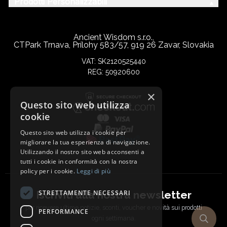
Prodotti Personalizzabili
Ancient Wisdom s.r.o.,
CTPark Trnava, Prílohy 583/57, 919 26 Zavar, Slovakia
VAT: SK2120525440
REG: 50920600
×
Questo sito web utilizza
cookie
Questo sito web utilizza i cookie per
migliorare la tua esperienza di navigazione.
Utilizzando il nostro sito web acconsenti a
tutti i cookie in conformità con la nostra
policy per i cookie.
Leggi di più
STRETTAMENTE NECESSARI
Iscriviti alla nostra newsletter
per ricevere ultime notizie, sconti, voucher e novità sui prodotti
PERFORMANCE
ogni settimana.