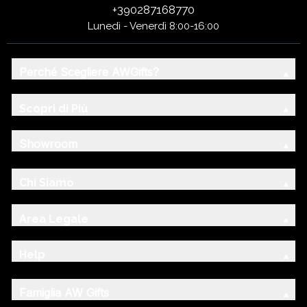
+390287168770
Lunedì - Venerdì 8:00-16:00
Perché Scegliere AWGifts?
Scopri di Più
Showroom
Chi Siamo
Area Legale
Help
Famiglia AW Gifts