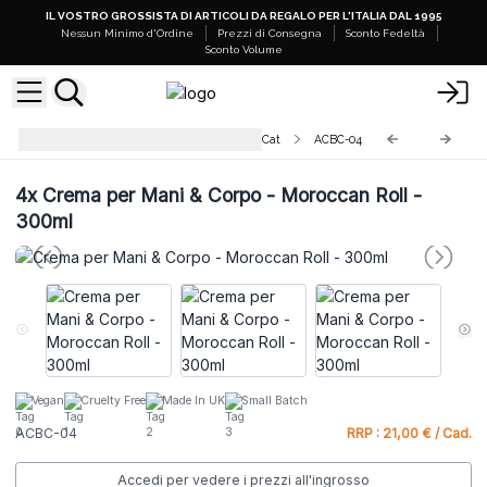
IL VOSTRO GROSSISTA DI ARTICOLI DA REGALO PER L'ITALIA DAL 1995
Nessun Minimo d'Ordine
Prezzi di Consegna
Sconto Fedeltà
Sconto Volume
Creme per Mani & Corpo Agnes + Cat
ACBC-04
4x
Crema per Mani & Corpo - Moroccan Roll -
300ml
Vegan
Cruelty Free
Made In UK
Small Batch
ACBC-04
RRP : 21,00 € / Cad.
Accedi per vedere i prezzi all'ingrosso