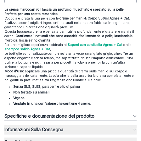
La crema maroccan roll lascia un profumo muschiato e speziato sulla pelle.
Perfetto per una serata romantica.
Coccola e idrata la tua pelle con le
creme per mani & Corpo 300ml Agnes + Cat
.
Realizzate con i migliori ingredienti naturali nella nostra fabbrica in Inghilterra,
garantendo un'eccezionale qualità premium.
Questa lussuosa crema è pensata per nutrire profondamente e idratare le mani e il
corpo.
Contiene oli naturali che sono assorbiti facilmente dalla pelle, lasciandola
morbida, liscia e ringiovanita
Per una migliore esperienza abbinala ai
Saponi con cordicella Agnes + Cat
e allo
shampoo solido Agnes + Cat
,
Le bottiglie sono realizzate con un resistente vetro smerigliato grigio, che offre un
aspetto elegante e senza tempo, ma soprattutto riduce l'impatto ambientale. Puoi
pulire la bottiglia e riutilizzarla per progetti fai-da-te o riempirla con un'altra
lozione o sapone liquido.
Modo d'uso:
applicare una piccola quantità di crema sulle mani o sul corpo e
massaggiare delicatamente. Lascia che la pella assorba la crema completamente e
poi goditi la profumatissima fragranza che rimane sulla pelle.
Senza SLS, SLES, parabeni e olio di palma
Non testato su animali
Vegano
Venduto in una confezione che contiene 4 creme.
Specifiche e documentazione del prodotto
Informazioni Sulla Consegna