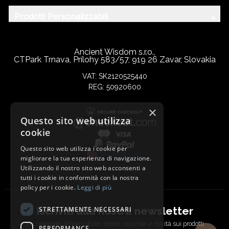
Prodotti Personalizzabili
Ancient Wisdom s.r.o.,
CTPark Trnava, Prílohy 583/57, 919 26 Zavar, Slovakia
VAT: SK2120525440
REG: 50920600
×
Questo sito web utilizza
cookie
Questo sito web utilizza i cookie per
migliorare la tua esperienza di navigazione.
Utilizzando il nostro sito web acconsenti a
tutti i cookie in conformità con la nostra
policy per i cookie.
Leggi di più
Iscriviti alla nostra newsletter
STRETTAMENTE NECESSARI
per ricevere ultime notizie, sconti, voucher e novità sui prodotti
PERFORMANCE