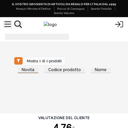
IL VOSTRO GROSSISTA DI ARTICOLI DA REGALO PER L'ITALIA DAL 1995
Nessun Minimo d'Ordine
Prezzi di Consegna
Sconto Fedeltà
Sconto Volume
ventunesimo anniversario
Mostra
0
di
0
prodotti
Novità
Codice prodotto
Nome
VALUTAZIONE DEL CLIENTE
4.76