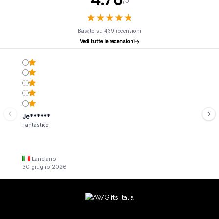
/5
★
★
★
★
★
★
★
★
★
★
Basato su 439 recensioni
Vedi tutte le recensioni
Je******
Fantastico
Lanciano
30 giugno 2026