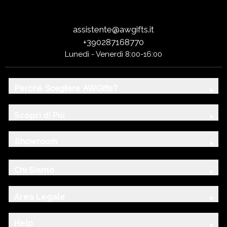
assistente@awgifts.it
+390287168770
Lunedì - Venerdì 8:00-16:00
Perché Scegliere AWGifts?
Scopri di Più
Showroom
Chi Siamo
Area Legale
Help