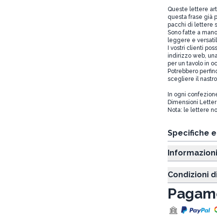
Queste lettere ar
questa frase già p
pacchi di lettere 
Sono fatte a mano 
leggere e versatil
I vostri clienti p
indirizzo web, un
per un tavolo in o
Potrebbero perfin
scegliere il nastr
In ogni confezione
Dimensioni Lette
Nota: le lettere n
Specifiche 
Informazion
Condizioni d
Pagame