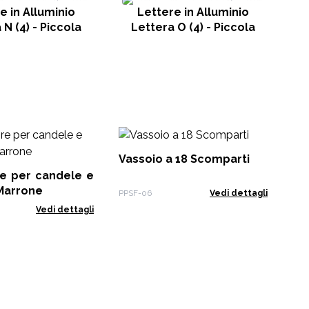
e in Alluminio
Lettere in Alluminio
 N (4) - Piccola
Lettera O (4) - Piccola
Ki
Ess
Vassoio a 18 Scomparti
re per candele e
EO-
 Marrone
PPSF-06
Vedi dettagli
Vedi dettagli