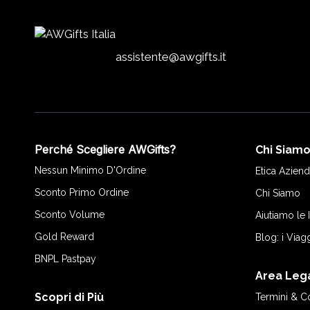
assistente@awgifts.it
Perché Scegliere AWGifts?
Chi Siam
Nessun Minimo D'Ordine
Etica Aziend
Sconto Primo Ordine
Chi Siamo
Sconto Volume
Aiutiamo le
Gold Reward
Blog: i Viag
BNPL Pastpay
Area Leg
Scopri di Più
Termini & C