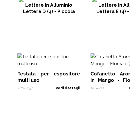
Lettere in Alluminio
Lettere in Al
Lettera D (4) - Piccola
Lettera E (4) -
Testata per espositore
Cofanetto Aromaterapia
multi uso
in Mango - Flore
Posti)
RDS-123B
Vedi dettagli
Abox-02