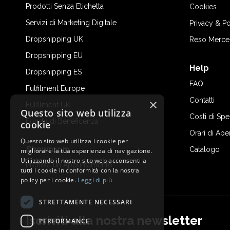
Prodotti Senza Etichetta
Cookies
Servizi di Marketing Digitale
Privacy & Po
Dropshipping UK
Reso Merce
Dropshipping EU
Help
Dropshipping ES
FAQ
Fulfilment Europe
Contatti
×
Fulfilment UK
Questo sito web utilizza
Costi di Sp
Fondo di Beneficenza
cookie
Orari di Ape
Questo sito web utilizza i cookie per
Showroom
Catalogo
migliorare la tua esperienza di navigazione.
Utilizzando il nostro sito web acconsenti a
Prenota un Appuntamento
tutti i cookie in conformità con la nostra
policy per i cookie.
Leggi di più
STRETTAMENTE NECESSARI
Iscriviti alla nostra newsletter
PERFORMANCE