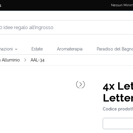
Nessun Minim
5
mazioni
Estate
Aromaterapia
Paradiso del Bagn
n Alluminio
AAL-34
4x
Let
Letter
Codice prodot