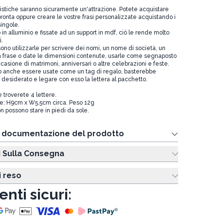
tistiche saranno sicuramente un'attrazione. Potete acquistare
ronta oppure creare le vostre frasi personalizzate acquistando i
singole.
in alluminio e fissate ad un support in mdf, ciò le rende molto
i.
ossono utilizzarle per scrivere dei nomi, un nome di società, un
a frase o date le dimensioni contenute, usarle come segnaposto
ccasione di matrimoni, anniversari o altre celebrazioni e feste.
o anche essere usate come un tag di regalo, basterebbe
o desiderato e legare con esso la lettera al pacchetto.
 troverete 4 lettere.
re: H9cm x W5.5cm circa. Peso 12g
on possono stare in piedi da sole.
e documentazione del prodotto
i Sulla Consegna
i reso
nti sicuri: