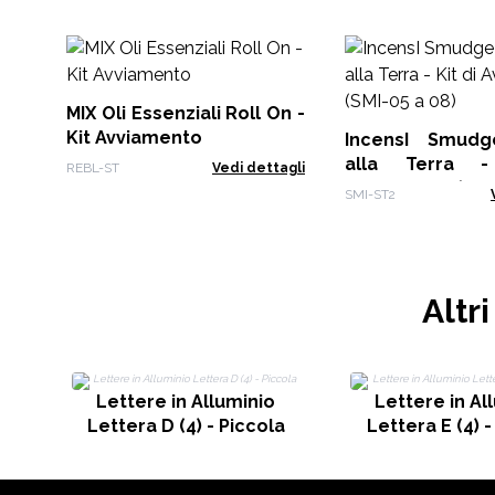
MIX Oli Essenziali Roll On -
Kit Avviamento
IncensI Smudge
alla Terra 
REBL-ST
Vedi dettagli
Avviamento (SMI-
SMI-ST2
Altr
Lettere in Alluminio
Lettere in Al
Lettera D (4) - Piccola
Lettera E (4) -