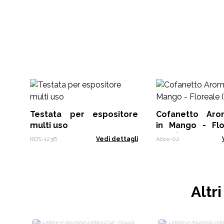
Testata per espositore
Cofanetto Aromaterapia
multi uso
in Mango - Flore
Posti)
RDS-123B
Vedi dettagli
Abox-02
Altr