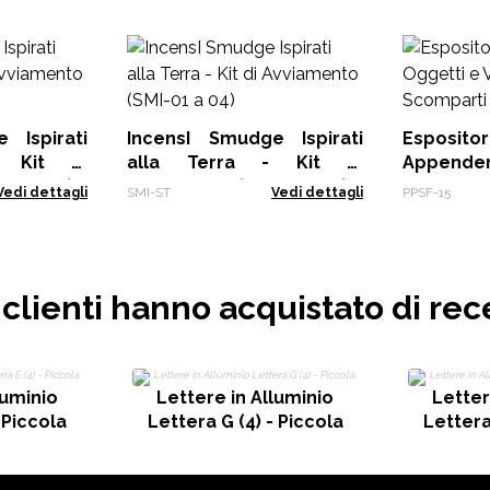
 Ispirati
IncensI Smudge Ispirati
Espos
- Kit di
alla Terra - Kit di
Appende
05 a 08)
Avviamento (SMI-01 a 04)
Vassoi
Vedi dettagli
SMI-ST
Vedi dettagli
PPSF-15
Scompart
i clienti hanno acquistato di rec
luminio
Lettere in Alluminio
Letter
 Piccola
Lettera G (4) - Piccola
Lettera