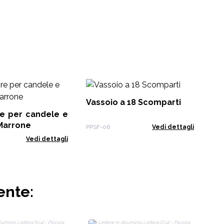
Ki
Ess
Vassoio a 18 Scomparti
re per candele e
EO-
 Marrone
PPSF-06
Vedi dettagli
Vedi dettagli
ente: