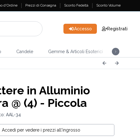
o d'Ordine
Prezzi di Consegna
Sconto Fedeltà
Sconto Volume
Accesso
Registrati
o
Candele
Gemme & Articoli Esoterici
Incensi
tere in Alluminio
a @ (4) - Piccola
to: AAL-34
Accedi per vedere i prezzi all'ingrosso