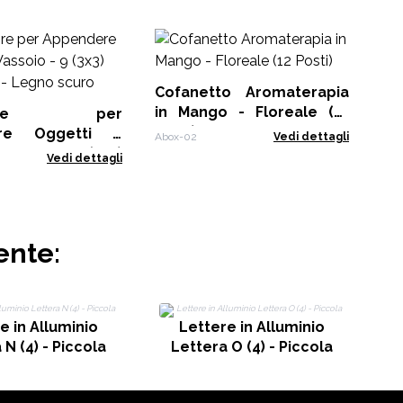
Ol
10
Cofanetto Aromaterapia
EO-
in Mango - Floreale (12
itore per
Posti)
re Oggetti e
Abox-02
Vedi dettagli
o - 9 (3x3)
Vedi dettagli
i - Legno scuro
ente:
e in Alluminio
Lettere in Alluminio
 N (4) - Piccola
Lettera O (4) - Piccola