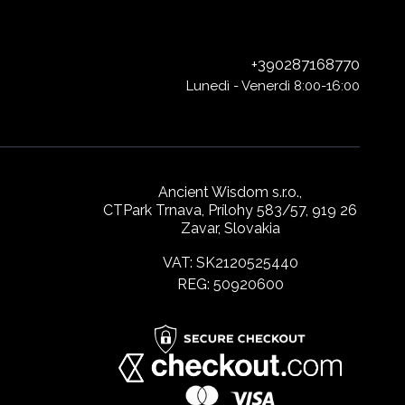
+390287168770
Lunedì - Venerdì 8:00-16:00
Ancient Wisdom s.r.o.,
CTPark Trnava, Prílohy 583/57, 919 26
Zavar, Slovakia
VAT: SK2120525440
REG: 50920600