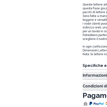
Queste lettere ar
questa frase già p
pacchi di lettere 
Sono fatte a mano 
leggere e versatil
I vostri clienti p
indirizzo web, un
per un tavolo in o
Potrebbero perfin
scegliere il nastr
In ogni confezione
Dimensioni Lette
Nota: le lettere n
Specifiche 
Informazion
Condizioni d
Pagame