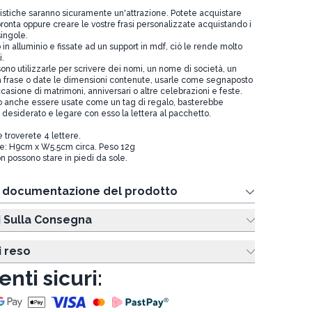
tistiche saranno sicuramente un'attrazione. Potete acquistare
ronta oppure creare le vostre frasi personalizzate acquistando i
singole.
in alluminio e fissate ad un support in mdf, ciò le rende molto
i.
ossono utilizzarle per scrivere dei nomi, un nome di società, un
a frase o date le dimensioni contenute, usarle come segnaposto
ccasione di matrimoni, anniversari o altre celebrazioni e feste.
o anche essere usate come un tag di regalo, basterebbe
o desiderato e legare con esso la lettera al pacchetto.
 troverete 4 lettere.
re: H9cm x W5.5cm circa. Peso 12g
on possono stare in piedi da sole.
e documentazione del prodotto
i Sulla Consegna
i reso
nti sicuri: