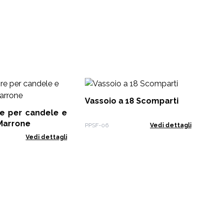
Ki
Ess
Vassoio a 18 Scomparti
re per candele e
EO-
 Marrone
PPSF-06
Vedi dettagli
Vedi dettagli