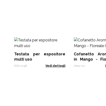
Testata per espositore
Cofanetto Aromaterapia
multi uso
in Mango - Flore
Posti)
RDS-123B
Vedi dettagli
Abox-02