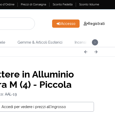
o d'Ordine
Prezzi di Consegna
Sconto Fedeltà
Sconto Volume
Accesso
Registrati
ele
Gemme & Articoli Esoterici
Incensi
Casa & Gi
tere in Alluminio
a M (4) - Piccola
o: AAL-19
Accedi per vedere i prezzi all'ingrosso