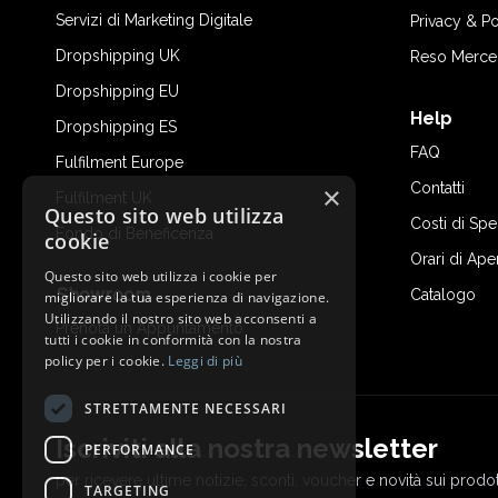
Servizi di Marketing Digitale
Privacy & Po
Dropshipping UK
Reso Merce
Dropshipping EU
Help
Dropshipping ES
FAQ
Fulfilment Europe
Contatti
×
Fulfilment UK
Questo sito web utilizza
Costi di Sp
Fondo di Beneficenza
cookie
Orari di Ape
Questo sito web utilizza i cookie per
Showroom
Catalogo
migliorare la tua esperienza di navigazione.
Utilizzando il nostro sito web acconsenti a
Prenota un Appuntamento
tutti i cookie in conformità con la nostra
policy per i cookie.
Leggi di più
STRETTAMENTE NECESSARI
Iscriviti alla nostra newsletter
PERFORMANCE
per ricevere ultime notizie, sconti, voucher e novità sui prodot
TARGETING