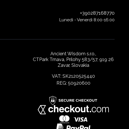
+390287168770
Lunedì - Venerdì 8:00-16:00
Ancient Wisdom s.r.o.,
CTPark Trnava, Prílohy 583/57, 919 26
Zavar, Slovakia
VAT: SK2120525440
REG: 50920600