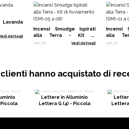
i Lavanda
IncensI Smudge Ispirati
IncensI 
alla Terra - Kit di
alla Te
Vedi dettagli
Avviamento (SMI-05 a 08)
Avviament
SMI-ST2
Vedi dettagli
SMI-ST
i clienti hanno acquistato di rec
luminio
Lettere in Alluminio
Letter
 Piccola
Lettera G (4) - Piccola
Lettera