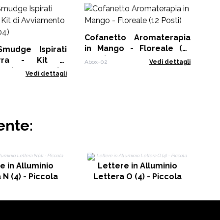
Mi
Ma
Cofanetto Aromaterapia
HHC
in Mango - Floreale (12
Smudge Ispirati
Posti)
rra - Kit di
Abox-02
Vedi dettagli
o (SMI-01 a 04)
Vedi dettagli
ente:
e in Alluminio
Lettere in Alluminio
 N (4) - Piccola
Lettera O (4) - Piccola