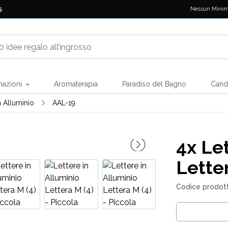
Nessun Minim
5
mazioni
Aromaterapia
Paradiso del Bagno
Cand
n Alluminio
AAL-19
4x
Let
Letter
Codice prodott