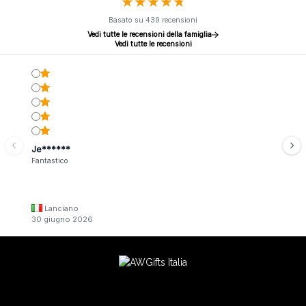
★
★
★
★
★
★
★
★
★
★
Basato su 439 recensioni
Vedi tutte le recensioni della famiglia
Vedi tutte le recensioni
Je******
Fantastico
Lanciano
30 giugno 2026