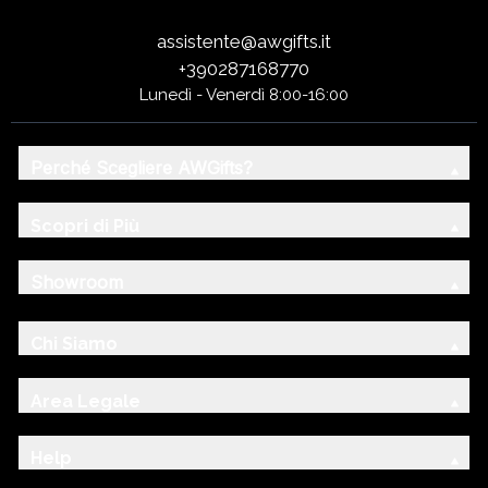
assistente@awgifts.it
+390287168770
Lunedì - Venerdì 8:00-16:00
Perché Scegliere AWGifts?
Scopri di Più
Showroom
Chi Siamo
Area Legale
Help