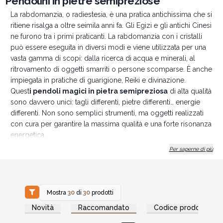
Pendolini in pietre semipreziose
La rabdomanzia, o radiestesia, è una pratica antichissima che si
ritiene risalga a oltre seimila anni fa. Gli Egizi e gli antichi Cinesi
ne furono tra i primi praticanti. La rabdomanzia con i cristalli
può essere eseguita in diversi modi e viene utilizzata per una
vasta gamma di scopi: dalla ricerca di acqua e minerali, al
ritrovamento di oggetti smarriti o persone scomparse. È anche
impiegata in pratiche di guarigione, Reiki e divinazione.
Quest
i pendoli magici in pietra semipreziosa
di alta qualità
sono davvero unici: tagli differenti, pietre differenti… energie
differenti. Non sono semplici strumenti, ma oggetti realizzati
con cura per garantire la massima qualità e una forte risonanza
energetica.
Caratteristiche del prodotto:
Per saperne di più
Ciascun pendolo è dotato di una catenella color argento
(circa 170 mm)
Perla in pietra semipreziosa all’estremità superiore
Mostra
30
di
30
prodotti
Realizzati a mano con pietre naturali – ogni pezzo è unico
Accedi per vedere
Accedi per vedere
Novità
Raccomandato
Codice prodotto
per forma, colore e dimensione
i prezzi all'ingrosso
i prezzi all'ingrosso
Come si usa: