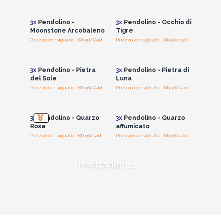
i prezzi all'ingrosso
i prezzi all'ingrosso
3x
Pendolino -
3x
Pendolino - Occhio di
Moonstone Arcobaleno
Tigre
Prezzo consigliato : €6.50/Cad.
Prezzo consigliato : €6.50/cad.
Accedi per vedere
Accedi per vedere
i prezzi all'ingrosso
i prezzi all'ingrosso
3x
Pendolino - Pietra
3x
Pendolino - Pietra di
del Sole
Luna
Prezzo consigliato : €6.50/Cad.
Prezzo consigliato : €6.50/Cad.
Accedi per vedere
Accedi per vedere
i prezzi all'ingrosso
i prezzi all'ingrosso
3x
Pendolino - Quarzo
3x
Pendolino - Quarzo
Rosa
affumicato
Prezzo consigliato : €6.50/cad.
Prezzo consigliato : €6.50/cad.
Mostra altri 14