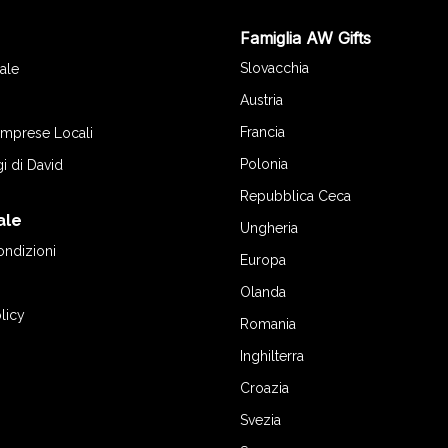
Famiglia AW Gifts
o
Slovacchia
ale
Austria
Francia
 Imprese Locali
Polonia
gi di David
Repubblica Ceca
ale
Ungheria
ondizioni
Europa
Olanda
licy
Romania
Inghilterra
Croazia
Svezia