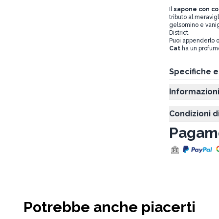
Il
sapone con co
tributo al meravig
gelsomino e vanig
District.
Puoi appenderlo ov
Cat
ha un profumo
Specifiche 
Informazion
Condizioni d
Pagame
Potrebbe anche piacerti