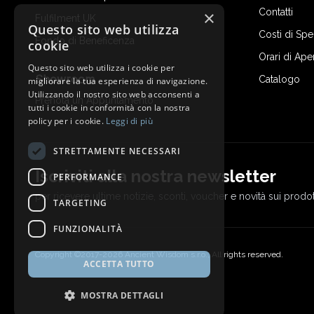
Contatti
×
Fulfilment UK
Questo sito web utilizza
Costi di Sp
Fondo di Beneficenza
cookie
Orari di Ape
Questo sito web utilizza i cookie per
Showroom
Catalogo
migliorare la tua esperienza di navigazione.
Utilizzando il nostro sito web acconsenti a
Prenota un Appuntamento
tutti i cookie in conformità con la nostra
policy per i cookie.
Leggi di più
STRETTAMENTE NECESSARI
Iscriviti alla nostra newsletter
PERFORMANCE
per ricevere ultime notizie, sconti, voucher e novità sui prodot
TARGETING
FUNZIONALITÀ
Copyright ©2017-2026 Ancient Wisdom s.r.o., All rights reserved.
ACCETTA TUTTO
MOSTRA DETTAGLI