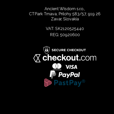
Ancient Wisdom s.r.o.,
CTPark Trnava, Prílohy 583/57, 919 26
Zavar, Slovakia
VAT: SK2120525440
REG: 50920600