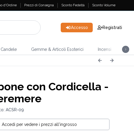
o d'Ordine
Prezzi di Consegna
Sconto Fedeltà
Sconto Volume
Accesso
Registrati
Candele
Gemme & Articoli Esoterici
Incensi
Casa
one con Cordicella -
eremere
to: ACSR-09
Accedi per vedere i prezzi all'ingrosso