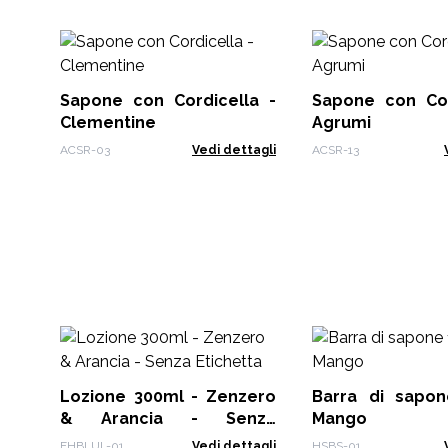
Sapone con Cordicella -
Sapone con Cor
Clementine
Agrumi
ACSR-03
Vedi dettagli
ACSR-13
Lozione 300ml - Zenzero
Barra di sapon
& Arancia - Senza
Mango
Etichetta
FHBLUL-01
Vedi dettagli
HSBS-01