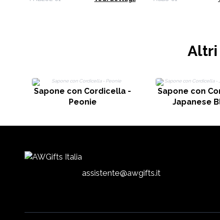
Altr
Sapone con Cordicella -
Sapone con Cor
Peonie
Japanese 
assistente@awgifts.it