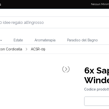
Nessun Minim
5
Estate
Aromaterapia
Paradiso del Bagno
on Cordicella
ACSR-09
6x
Sap
Wind
Codice prodot