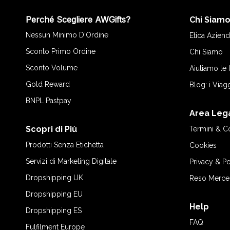
Perché Scegliere AWGifts?
Chi Siam
Nessun Minimo D'Ordine
Etica Aziend
Sconto Primo Ordine
Chi Siamo
Sconto Volume
Aiutiamo le
Gold Reward
Blog: i Viag
BNPL Pastpay
Area Leg
Scopri di Più
Termini & C
Prodotti Senza Etichetta
Cookies
Servizi di Marketing Digitale
Privacy & Po
Dropshipping UK
Reso Merce
Dropshipping EU
Help
Dropshipping ES
FAQ
Fulfilment Europe