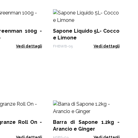
Sa
La
reenman 100g -
Sapone Liquido 5L- Cocco
AWG
o
e Limone
Vedi dettagli
FHBWB-05
Vedi dettagli
Ba
Fr
granze Roll On -
Barra di Sapone 1.2kg -
HSB
Arancio e Ginger
Vedi dettagli
HSBS-03
Vedi dettagli