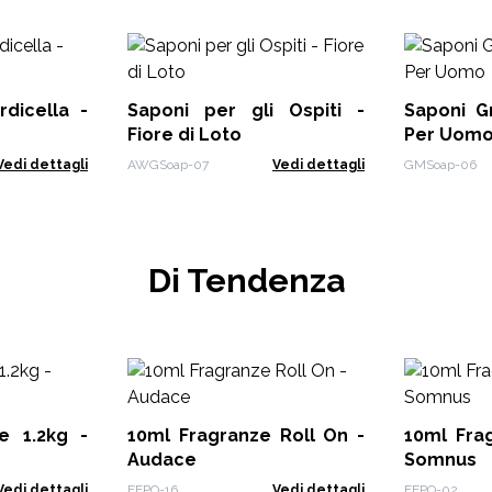
dicella -
Saponi per gli Ospiti -
Saponi G
Fiore di Loto
Per Uom
Vedi dettagli
AWGSoap-07
Vedi dettagli
GMSoap-06
Di Tendenza
e 1.2kg -
10ml Fragranze Roll On -
10ml Fra
Audace
Somnus
Vedi dettagli
FFPO-16
Vedi dettagli
FFPO-02