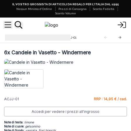
IL VOSTRO GROSSISTA DI ARTICOLI DA REGALO PER L'ITALIA DAL 1995
Nessun Minimo d'Ordine
Prezzi di Consegna
Sconto Fedeltà
Sconto Volume
Candele in Vasetto 220g
ACJJ-01
6x
Candele in Vasetto - Windermere
ACJJ-01
RRP : 14,95 € / cad.
Accedi per vedere i prezzi all'ingrosso
Note di testa
:
limone
Note di cuore
:
gelsomino
Note di fondo:
vaniglia, fiori bianchi.