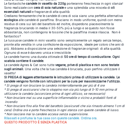
Le fantastiche
candele in vasetto da 220g
porteranno freschezza in ogni stanza!
Sono realizzate con
cera di soia naturale
e una splendida una miscela di
oli
essenziali naturali
e fragranze di alta qualità.
Crediamo fermamente che le candele di cera di soia siano una perfetta alternativa
ecologica
alle candele di paraffina. Bruciano in modo uniforme, quindi con meno
residuo di cera sui lati del barattolo ed inoltre, disperdono piacevolmente la
fragranza bruciando in media il 30-50% più a lungo e se questo non fosse
abbastanza, non contengono le tossine che la paraffina invece rilascia. Non è
fantastico?
Le lussuose candele in mini vasetto sono semplicemente un regalo senza tempo,
pronte alla vendita in una confezione da esposizione, ideale per coloro che ami di
più. Abbiamo a disposizione una selezione di fragranze originali di alta qualità.
Ognuno di esse è davvero unica e irresistibile.
Le candele hanno una durata ottimale di
50 ore di tempo di combustione. Ogni
scatola contiene 6 candele.
Le candele Agnes & Cat sono tutte
vegane, prive di plastica e non sono testate
sugli animali.
Una volta che la tua candela è bruciata, puoi perfino utilizzare il
vasetto!
SI PREGA di leggere attentamente le istruzioni prima di utilizzare la candela. Le
candele vengono fornite con istruzioni per la cura per massimizzarne l'utilizzo.
* Si prega di non bruciare la candela ininterrottamente per più di 4 ore
* Si prega di assicurarsi che lo stoppino non sia più lungo di 5-10 mm prima di
utilizzare la candela (accorciare prima di ogni utilizzo, se necessario)
* Non bruciare mai su una superficie infiammabile o vicino a probabili fonti di
incendio
* Non bruciare fino alla fine del barattolo (assicurati che sia rimasto almeno 1 cm di
cera) Ordina ora e porta freschezza in ogni stanza con queste candele di lusso.
* Non lasciare mai la candele accesa senza supervisione.
Rilassati e profuma la tua casa con queste candele. Ordina ora.
QUESTO PRODOTTO È SENZA PLASTICA