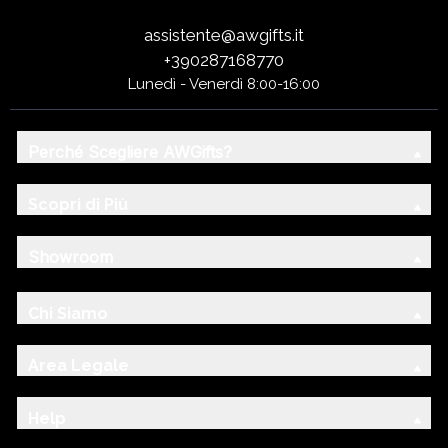
assistente@awgifts.it
+390287168770
Lunedì - Venerdì 8:00-16:00
Perché Scegliere AWGifts?
Scopri di Più
Showroom
Chi Siamo
Area Legale
Help