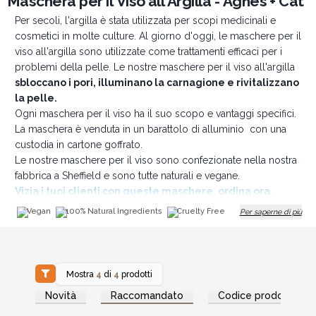
Maschera per il Viso all'Argilla - Agnes + Cat
Per secoli, l'argilla è stata utilizzata per scopi medicinali e
cosmetici in molte culture. Al giorno d'oggi, le maschere per il
viso all'argilla sono utilizzate come trattamenti efficaci per i
problemi della pelle. Le nostre maschere per il viso all'argilla
sbloccano i pori, illuminano la carnagione e rivitalizzano
la pelle.
Ogni maschera per il viso ha il suo scopo e vantaggi specifici.
La maschera è venduta in un barattolo di alluminio con una
custodia in cartone goffrato.
Le nostre maschere per il viso sono confezionate nella nostra
fabbrica a Sheffield e sono tutte naturali e vegane.
Vizia i tuoi clienti con queste maschere, ordina ora.
Vegan
100% Natural Ingredients
Cruelty Free
Per saperne di più
Mostra
4
di
4
prodotti
Accedi per vedere
Accedi per vedere
Novità
Raccomandato
Codice prodotto
i prezzi all'ingrosso
i prezzi all'ingrosso