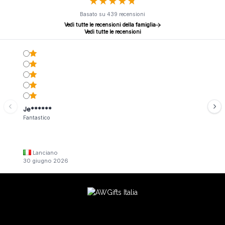
★
★
★
★
★
★
★
★
★
★
Basato su 439 recensioni
Vedi tutte le recensioni della famiglia
Vedi tutte le recensioni
Je******
Fantastico
Lanciano
30 giugno 2026