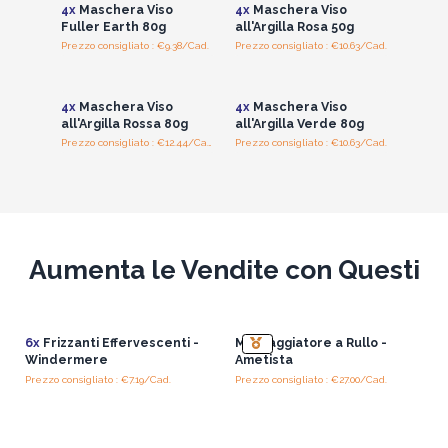
4x
Maschera Viso
4x
Maschera Viso
Fuller Earth 80g
all'Argilla Rosa 50g
Prezzo consigliato : €9.38/Cad.
Prezzo consigliato : €10.63/Cad.
Accedi per vedere
Accedi per vedere
i prezzi all'ingrosso
i prezzi all'ingrosso
4x
Maschera Viso
4x
Maschera Viso
all'Argilla Rossa 80g
all'Argilla Verde 80g
Prezzo consigliato : €12.44/Cad.
Prezzo consigliato : €10.63/Cad.
Aumenta le Vendite con Questi
6x
Frizzanti Effervescenti -
Massaggiatore a Rullo -
Windermere
Ametista
Prezzo consigliato : €7.19/Cad.
Prezzo consigliato : €27.00/Cad.