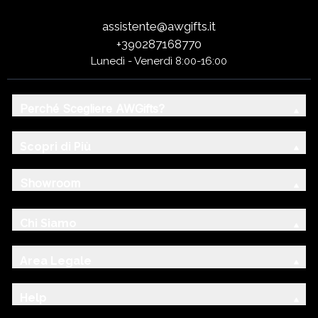
assistente@awgifts.it
+390287168770
Lunedì - Venerdì 8:00-16:00
Perché Scegliere AWGifts?
Scopri di Più
Showroom
Chi Siamo
Area Legale
Help