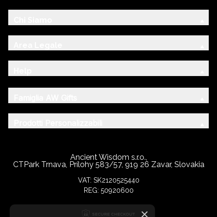
Chi Siamo
Area Legale
Help
Famiglia AW Gifts
Prodotti Personalizzabili
Ancient Wisdom s.r.o.,
CTPark Trnava, Prílohy 583/57, 919 26 Zavar, Slovakia
VAT: SK2120525440
REG: 50920600
×