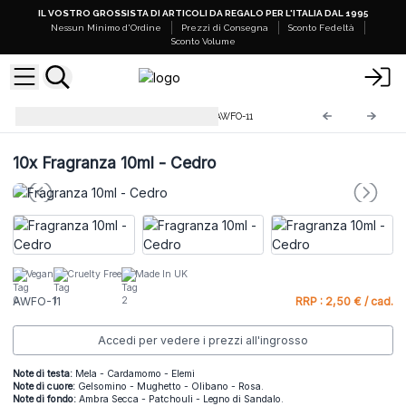
IL VOSTRO GROSSISTA DI ARTICOLI DA REGALO PER L'ITALIA DAL 1995
Nessun Minimo d'Ordine
Prezzi di Consegna
Sconto Fedeltà
Sconto Volume
Fragranze 10ml Profumate
AWFO-11
10x
Fragranza 10ml - Cedro
Vegan
Cruelty Free
Made In UK
AWFO-11
RRP : 2,50 € / cad.
Accedi per vedere i prezzi all'ingrosso
Note di testa:
Mela - Cardamomo - Elemi
Note di cuore:
Gelsomino - Mughetto - Olibano - Rosa.
Note di fondo:
Ambra Secca - Patchouli - Legno di Sandalo.