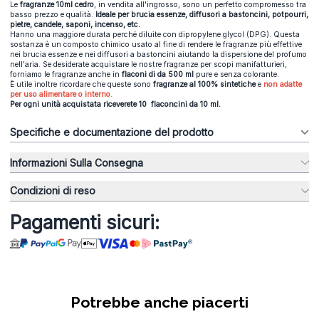
Le
fragranze 10ml cedro
, in vendita all'ingrosso,
sono un perfetto compromesso tra
basso prezzo e qualità.
Ideale per brucia essenze, diffusori a bastoncini, potpourri,
pietre, candele, saponi, incenso, etc.
Hanno una maggiore durata perché diluite con dipropylene glycol (DPG). Questa
sostanza è un composto chimico usato al fine di rendere le fragranze più effettive
nei brucia essenze e nei diffusori a bastoncini aiutando la dispersione del profumo
nell'aria. Se desiderate acquistare le nostre fragranze per scopi manifatturieri,
forniamo le fragranze anche in
flaconi di da 500 ml
pure e senza colorante.
È utile inoltre ricordare che queste sono
fragranze al 100% sintetiche
e
non adatte
per uso alimentare o interno.
Per ogni unità acquistata riceverete 10 flaconcini da 10 ml.
Specifiche e documentazione del prodotto
Informazioni Sulla Consegna
Condizioni di reso
Pagamenti sicuri:
Potrebbe anche piacerti